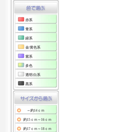
赤系
青系
緑系
金/黄色系
紫系
多色
透明/白系
黒系
～約14ｃｍ
約15ｃｍ～16ｃｍ
約17ｃｍ～18ｃｍ