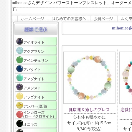
mihonicoさんデザイン パワーストーンブレスレット、オーダ
す。
mihoni
アイオライト
アクアマリン
アベンチュリン
アパタイト
アマゾナイト
アメジスト
アラゴナイト
アンバー(琥珀)
健康運＆癒しのブレス
恋愛
インカローズ
(ロードクロサイト)
心も体も穏やかに
サイズ(内周)：約15.5cm
オニキス
9,340円(税込)
サイ