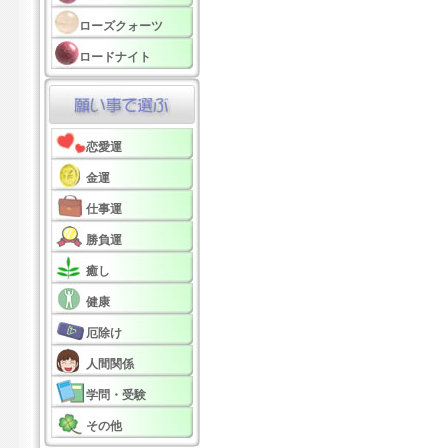
ローズクォーツ
ロードナイト
恋愛運
金運
仕事運
勝負運
癒し
健康
厄除け
人間関係
学問・受験
その他