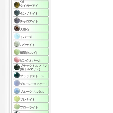
石)
タイガーアイ
タンザナイト
チャロアイト
天眼石
トパーズ
ハウライト
翡翠(ヒスイ)
ピンクオパール
ブラックトルマリン
(黒トルマリン)
ブラッドストーン
ブルーレースアゲート
ブルークリスタル
プレナイト
フローライト