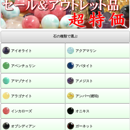
石の種類で選ぶ
アイオライト
アクアマリン
アベンチュリン
アパタイト
アマゾナイト
アメジスト
アラゴナイト
アンバー(琥珀)
インカローズ
オニキス
オブシディアン
ガーネット