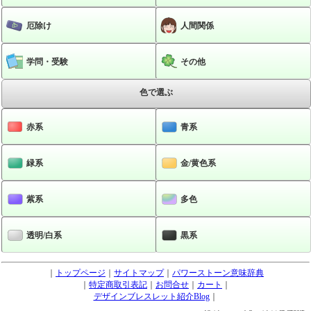
厄除け
人間関係
学問・受験
その他
色で選ぶ
赤系
青系
緑系
金/黄色系
紫系
多色
透明/白系
黒系
｜
トップページ
｜
サイトマップ
｜
パワーストーン意味辞典
｜
特定商取引表記
｜
お問合せ
｜
カート
｜
デザインブレスレット紹介Blog
｜