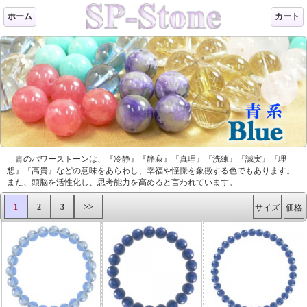
ホーム
カート
青のパワーストーンは、『冷静』『静寂』『真理』『洗練』『誠実』『理
想』『高貴』などの意味をあらわし、幸福や憧憬を象徴する色でもあります。
また、頭脳を活性化し、思考能力を高めると言われています。
1
2
3
>>
サイズ
価格