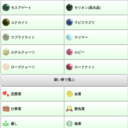
モスアゲート
モリオン(黒水晶)
ユナカイト
ラピスラズリ
ラブラドライト
ラリマー
ルチルクォーツ
ルビー
ローズクォーツ
ロードナイト
願い事で選ぶ
恋愛運
金運
仕事運
勝負運
癒し
健康