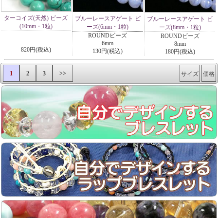
ターコイズ(天然) ビーズ
ブルーレースアゲート ビ
ブルーレースアゲート ビ
(10mm・1粒)
ーズ(6mm・1粒)
ーズ(8mm・1粒)
ROUNDビーズ
ROUNDビーズ
6mm
8mm
820円(税込)
130円(税込)
180円(税込)
1
2
3
>>
サイズ
価格