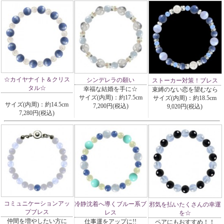
☆カイヤナイト＆クリス
シンデレラの願い
ストーカー対策！ブレス
タル☆
幸福な結婚を手に☆
束縛のない恋を望むなら
サイズ(内周)：約17.5cm
サイズ(内周)：約18.5cm
サイズ(内周)：約14.5cm
7,200円(税込)
9,020円(税込)
7,280円(税込)
コミュニケーションアッ
冷静沈着へ導くブルー系ブ
邪気を払いたくさんの幸運
プブレス
レス
を☆
仲間を増やしたい方に
仕事運をアップに!!
ペアにもおすすめ！！