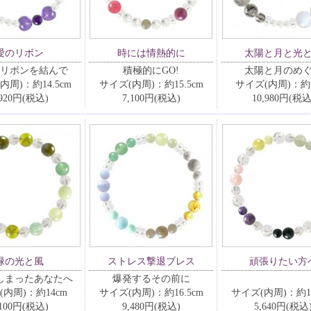
愛のリボン
時には情熱的に
太陽と月と光
リボンを結んで
積極的にGO!
太陽と月のめ
内周)：約14.5cm
サイズ(内周)：約15.5cm
サイズ(内周)：約1
,920円(税込)
7,100円(税込)
10,980円(税込
緑の光と風
ストレス撃退ブレス
頑張りたい方
しまったあなたへ
爆発するその前に
(内周)：約14cm
サイズ(内周)：約16.5cm
サイズ(内周)：約16
,100円(税込)
9,480円(税込)
5,640円(税込