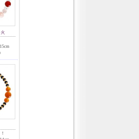
 火
5cm
)
も！