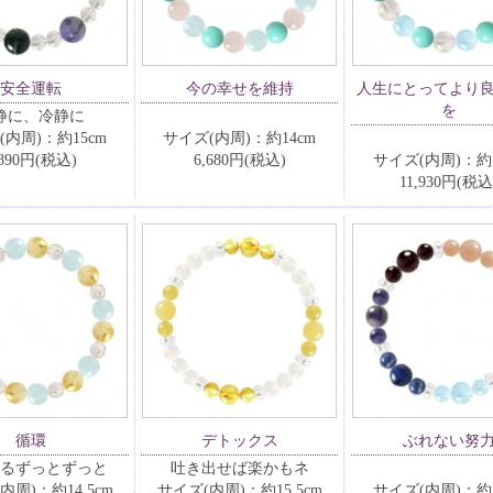
安全運転
今の幸せを維持
人生にとってより
を
静に、冷静に
(内周)：約15cm
サイズ(内周)：約14cm
,890円(税込)
6,680円(税込)
サイズ(内周)：約1
11,930円(税込
循環
デトックス
ぶれない努
るずっとずっと
吐き出せば楽かもネ
内周)：約14.5cm
サイズ(内周)：約15.5cm
サイズ(内周)：約1