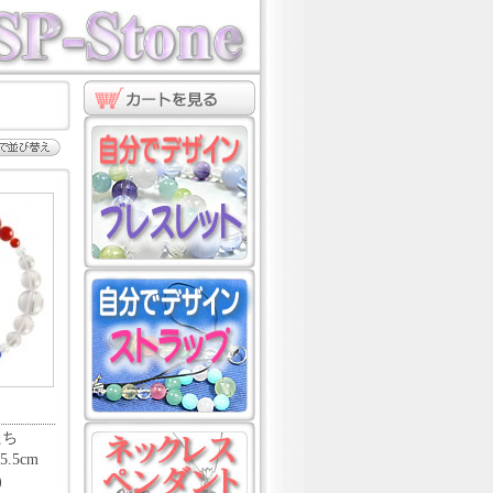
たち
.5cm
)