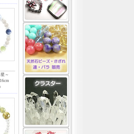
芒星～
6cm
)