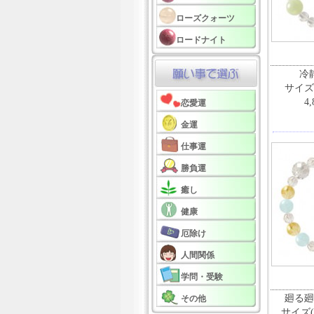
ローズクォーツ
ロードナイト
冷
サイズ
4
恋愛運
金運
仕事運
勝負運
癒し
健康
厄除け
人間関係
学問・受験
廻る廻
その他
サイズ(