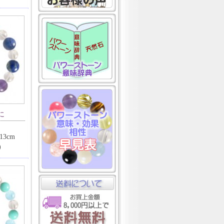
に
3cm
)