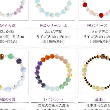
穏やかな愛
神紋シリーズ 水
神紋シリーズ
愛の波動
水の六芒星
火の五芒星
(内周)：約15cm
サイズ(内周)：約14cm
サイズ(内周)：約1
,250円(税込)
16,940円(税込)
3,900円(税込
惑星の守護
レインボー♪
金運up
自然の芸術光の魔術
仕事運も金運