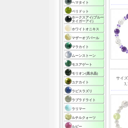
ヘマタイト
ペリドット
ホークスアイ(ブルー
タイガーアイ)
ホワイトオニキス
マザーオブパール
マラカイト
ムーンストーン
モスアゲート
モリオン(黒水晶)
サイズ
ユナカイト
3
ラピスラズリ
ラブラドライト
ラリマー
ルチルクォーツ
ルビー