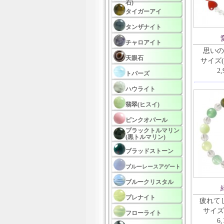
石)
タイガーアイ
タンザナイト
チャロアイト
思いの
天眼石
サイズ(
2
トパーズ
ハウライト
翡翠(ヒスイ)
ピンクオパール
ブラックトルマリン
(黒トルマリン)
ブラッドストーン
ブルーレースアゲート
ブルークリスタル
プレナイト
疲れて
サイズ
フローライト
6