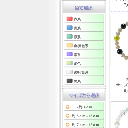
7
赤系
青系
緑系
金/黄色系
紫系
多色
透明/白系
黒系
サイズ
6
～約14ｃｍ
約15ｃｍ～16ｃｍ
約17ｃｍ～18ｃｍ