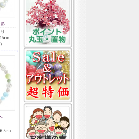
と影
ぐり
5cm
)
へ
.5cm
)