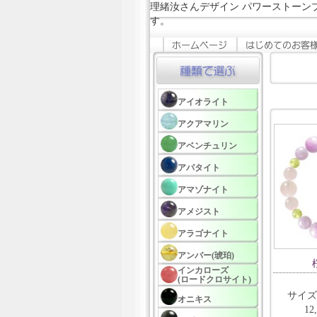
理緒汝さんデザイン パワーストーン
す。
アイオライト
アクアマリン
アベンチュリン
アパタイト
アマゾナイト
アメジスト
アラゴナイト
アンバー(琥珀)
インカローズ
(ロードクロサイト)
サイズ
オニキス
12