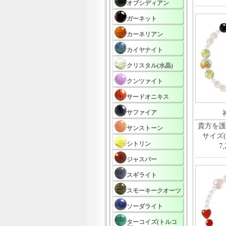
オブシディアン
ガーネット
カーネリアン
カイヤナイト
クリスタル(水晶)
クンツァイト
サードオニキス
サファイア
貴方を護
サンストーン
サイズ(
シトリン
7
ジャスパー
スギライト
スモーキークオーツ
ソーダライト
ターコイズ(トルコ