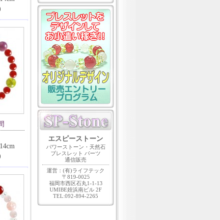
)
間
エスピーストーン
4cm
パワーストーン・天然石
ブレスレット パーツ
)
通信販売
運営：(有)ライフテック
〒819-0025
福岡市西区石丸1-1-13
UMIBE姪浜南ビル 2F
TEL:092-894-2265