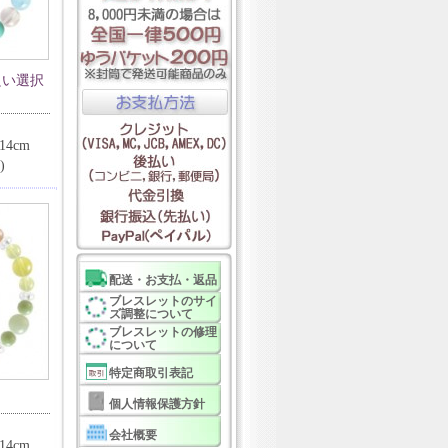
良い選択
4cm
)
配送・お支払・返品
ブレスレットのサイ
ズ調整について
ブレスレットの修理
について
特定商取引表記
力
個人情報保護方針
会社概要
4cm