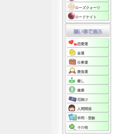
ローズクォーツ
ロードナイト
恋愛運
金運
仕事運
勝負運
癒し
健康
厄除け
人間関係
学問・受験
その他