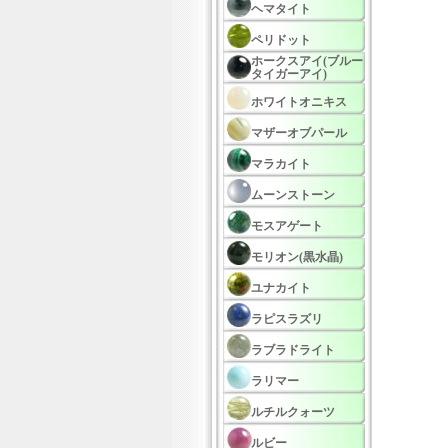
ヘマタイト
ペリドット
ホークスアイ(ブルー
タイガーアイ)
ホワイトオニキス
マザーオブパール
マラカイト
ムーンストーン
モスアゲート
モリオン(黒水晶)
ユナカイト
ラピスラズリ
ラブラドライト
ラリマー
ルチルクォーツ
ルビー