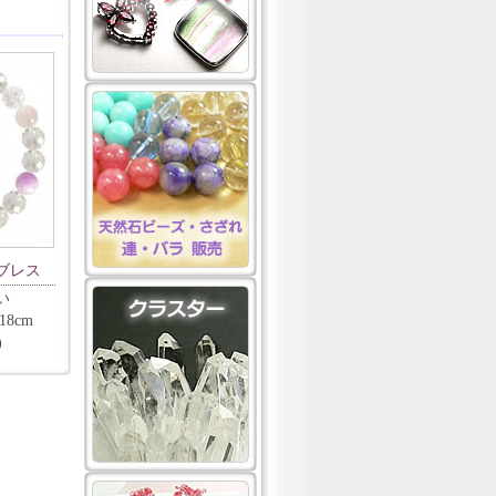
ブレス
い
8cm
)