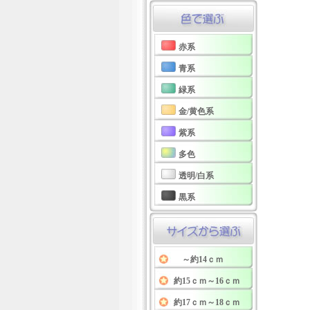
赤系
青系
緑系
金/黄色系
紫系
多色
透明/白系
黒系
～約14ｃｍ
約15ｃｍ～16ｃｍ
約17ｃｍ～18ｃｍ