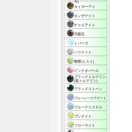
石)
タイガーアイ
タンザナイト
チャロアイト
天眼石
トパーズ
ハウライト
翡翠(ヒスイ)
ピンクオパール
ブラックトルマリン
(黒トルマリン)
ブラッドストーン
ブルーレースアゲート
ブルークリスタル
プレナイト
フローライト