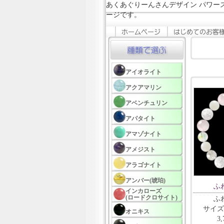
あくあぐりーんさんデザイン パワー
ージです。
アイオライト
アクアマリン
アベンチュリン
アパタイト
アマゾナイト
アメジスト
アラゴナイト
アンバー(琥珀)
ふ
インカローズ
(ロードクロサイト)
ふ
サイズ
オニキス
3