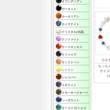
オブシディアン
ガーネット
カーネリアン
カイヤナイト
クリスタル(水晶)
クンツァイト
サードオニキス
サファイア
小さ
サンストーン
ちっち
シトリン
サイズ
3
ジャスパー
スギライト
スモーキークオーツ
ソーダライト
ターコイズ(トルコ