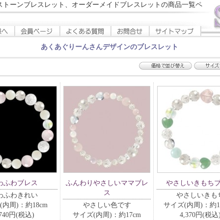
ストーンブレスレット、オーダーメイドブレスレットの商品一覧ペ
あくあぐりーんさんデザインのブレスレット
わふわブレス
ふんわりやさしいママブレ
やさしいきもち
ス
わふわきれい
やさしいきも
(内周)：約18cm
やさしい色です
サイズ(内周)：約16
,740円(税込)
サイズ(内周)：約17cm
4,370円(税込