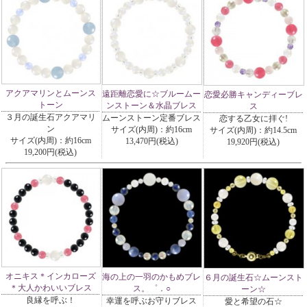
アクアマリンとムーンス
遠距離恋愛に☆ブルームー
恋愛必勝キャンディーブレ
トーン
ンストーン＆水晶ブレス
ス
３月の誕生石アクアマリ
ムーンストーン定番ブレス
恋する乙女に拝ぐ!
ン
サイズ(内周)：約16cm
サイズ(内周)：約14.5cm
サイズ(内周)：約16cm
13,470円(税込)
19,920円(税込)
19,200円(税込)
オニキス＊インカローズ
海の上の一羽のかもめブレ
６月の誕生石☆ムーンスト
＊大人かわいいブレス
ス。゜．○
ーン☆
良縁を呼ぶ！
幸運を呼ぶお守りブレス
愛と希望の石☆