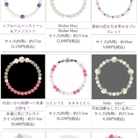
☆ブルームーンストーン
Mother Mary
運命の恋を引き寄せるブレ
Mother Mary
＆アメジスト☆
スレット
サイズ(内周)：約13.5cm
12,840円(税込)
サイズ(内周)：約17cm
サイズ(内周)：約16cm
12,150円(税込)
9,000円(税込)
出会いから結婚へ☆永遠
☆ＣＵＴＥ ＢＲＡＣＥ☆
Hello baby!!
の絆を！
不妊治療をしている方に。
サイズ(内周)：約15.5cm
永遠に共にブレス☆
サイズ(内周)：約15.5cm
16,320円(税込)
サイズ(内周)：約15.5cm
6,200円(税込)
20,680円(税込)