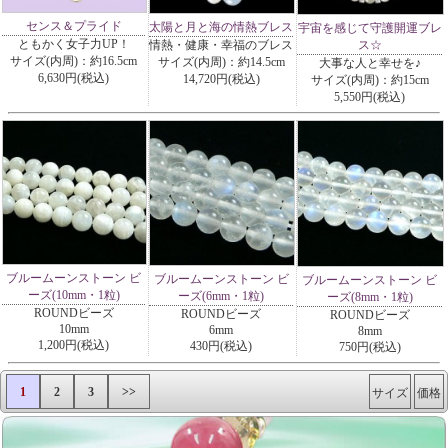
センス＆プライド
太陽と月と海の情熱ブレス
宇宙を感じて守護開運ブレ
ともかく女子力UP！
情熱・健康・幸福のブレス
ス☆
サイズ(内周)：約16.5cm
サイズ(内周)：約14.5cm
大事な人と幸せを♪
6,630円(税込)
14,720円(税込)
サイズ(内周)：約15cm
5,550円(税込)
ブルームーンストーン ビ
ブルームーンストーン ビ
ブルームーンストーン ビ
ーズ(10mm・1粒)
ーズ(6mm・1粒)
ーズ(8mm・1粒)
ROUNDビーズ
ROUNDビーズ
ROUNDビーズ
10mm
6mm
8mm
1,200円(税込)
430円(税込)
750円(税込)
1
2
3
>>
サイズ
価格