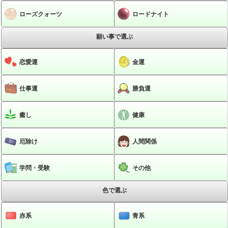
ローズクォーツ
ロードナイト
願い事で選ぶ
恋愛運
金運
仕事運
勝負運
癒し
健康
厄除け
人間関係
学問・受験
その他
色で選ぶ
赤系
青系