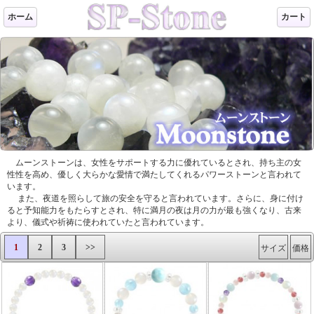
ホーム
カート
ムーンストーンは、女性をサポートする力に優れているとされ、持ち主の女
性性を高め、優しく大らかな愛情で満たしてくれるパワーストーンと言われて
います。
また、夜道を照らして旅の安全を守ると言われています。さらに、身に付け
ると予知能力をもたらすとされ、特に満月の夜は月の力が最も強くなり、古来
より、儀式や祈祷に使われていたと言われています。
1
2
3
>>
サイズ
価格