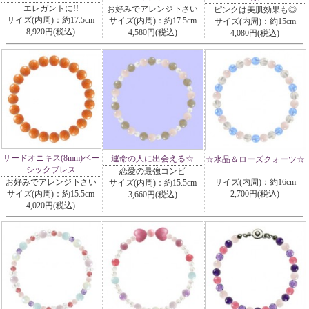
エレガントに!!
お好みでアレンジ下さい
ピンクは美肌効果も◎
サイズ(内周)：約17.5cm
サイズ(内周)：約17.5cm
サイズ(内周)：約15cm
8,920円(税込)
4,580円(税込)
4,080円(税込)
サードオニキス(8mm)ベー
運命の人に出会える☆
☆水晶＆ローズクォーツ☆
シックブレス
恋愛の最強コンビ
お好みでアレンジ下さい
サイズ(内周)：約16cm
サイズ(内周)：約15.5cm
サイズ(内周)：約15.5cm
2,700円(税込)
3,660円(税込)
4,020円(税込)