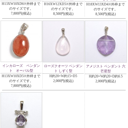
H13XW10XD6※外枠まで
H16XW12XD5※外枠まで
H18XW13XD4※外枠まで
のサイズです。
のサイズです。
のサイズです。
7,800円(税込)
8,500円(税込)
8,500円(税込)
インカローズ ペンダン
ローズクオーツ ペンダン
アメジスト ペンダント 六
ト オーバル型
ト しずく型
芒星型
H13XW10XD5※外枠まで
H約20×W約15×D5
H約20×W約20×D約6.5
のサイズです。
2,000円(税込)
2,000円(税込)
7,800円(税込)