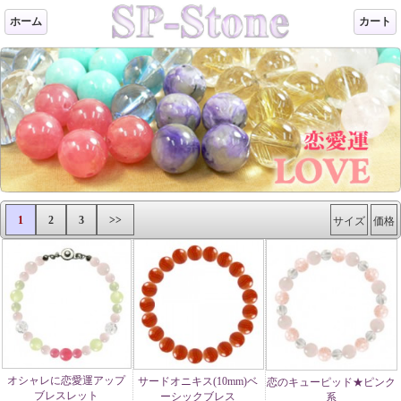
ホーム
カート
1
2
3
>>
サイズ
価格
オシャレに恋愛運アップ
サードオニキス(10mm)ベ
恋のキューピッド★ピンク
ブレスレット
ーシックブレス
系