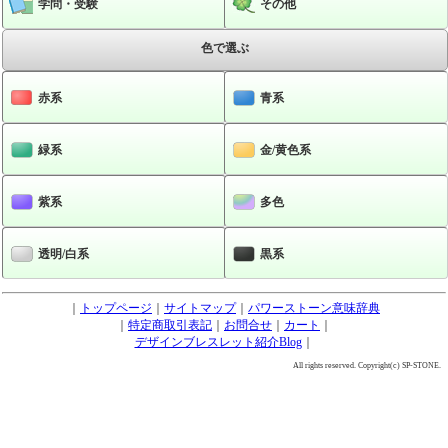
学問・受験
その他
色で選ぶ
赤系
青系
緑系
金/黄色系
紫系
多色
透明/白系
黒系
｜
トップページ
｜
サイトマップ
｜
パワーストーン意味辞典
｜
特定商取引表記
｜
お問合せ
｜
カート
｜
デザインブレスレット紹介Blog
｜
All rights reserved. Copyright(c) SP-STONE.