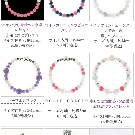
出会いから結婚へ☆永遠
☆インカローズ＆ラピスラ
アクアマリンとムーンスト
の絆を！
ズリ☆
ーンで癒し系
永遠に共にブレス☆
癒しのブレス
サイズ(内周)：約14cm
サイズ(内周)：約15.5cm
サイズ(内周)：約14cm
15,560円(税込)
20,680円(税込)
9,250円(税込)
パープル系ブレス
☆ＣＵＴＥ ＢＲＡＣＥ☆
幸せな結婚生活への恋愛成
就縁結びブレスレット
サイズ(内周)：約15.5cm
サイズ(内周)：約15.5cm
2,880円(税込)
16,320円(税込)
サイズ(内周)：約15.5cm
9,640円(税込)