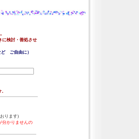
。
きに検討・善処させ
など ご自由に）
す。
おります)
が分かりませんの