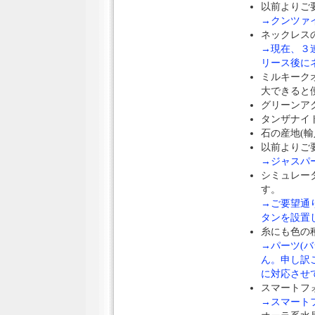
以前よりご
→クンツァイ
ネックレス
→現在、３
リース後に
ミルキーク
大できると
グリーンア
タンザナイ
石の産地(
以前よりご
→ジャスパ
シミュレー
す。
→ご要望通
タンを設置
糸にも色の
→パーツ(
ん。申し訳ご
に対応させ
スマートフ
→スマート