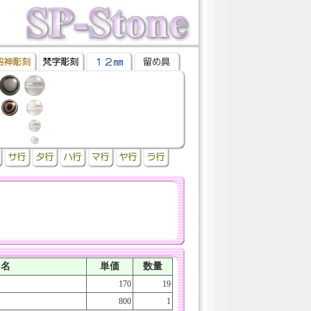
ツ名
単価
数量
170
19
800
1