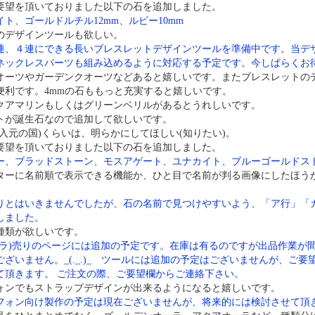
要望を頂いておりました以下の石を追加しました。
ト、ゴールドルチル12mm、ルビー10mm
のデザインツールも欲しい。
連、４連にできる長いブレスレットデザインツールを準備中です。当デ
ネックレスパーツも組み込めるように対応する予定です。今しばらくお
オーツやガーデンクオーツなどあると嬉しいです。またブレスレットの
便利です。4mmの石ももっと充実すると嬉しいです。
クアマリンもしくはグリーンベリルがあるとうれしいです。
トが誕生石なので追加して欲しいです。
輸入元の国)くらいは、明らかにしてほしい(知りたい)。
要望を頂いておりました以下の石を追加しました。
ー、ブラッドストーン、モスアゲート、ユナカイト、ブルーゴールドス
ターに名前順で表示できる機能か、ひと目で名前が判る画像にしたほう
りとはいきませんでしたが、石の名前で見つけやすいよう、「ア行」「
しました。
種類が欲しいです。
バラ)売りのページには追加の予定です。在庫は有るのですが出品作業が
ざいません。_(._.)_ ツールには追加の予定はございませんが、ご
て頂きます。 ご注文の際、ご要望欄からご連絡下さい。
ォンでもストラップデザインが出来るようになると嬉しいです。
フォン向け製作の予定は現在ございませんが、将来的には検討させて頂