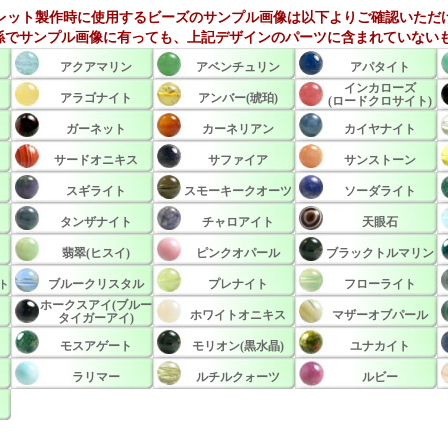
レット製作時に使用するビーズのサンプル画像は以下よりご確認いただ
係でサンプル画像に有っても、上記デザインのパーツに含まれていないも
アクアマリン
アベンチュリン
アパタイト
インカローズ
アラゴナイト
アンバー(琥珀)
(ロードクロサイト)
ガーネット
カーネリアン
カイヤナイト
サードオニキス
サファイア
サンストーン
スギライト
スモーキークオーツ
ソーダライト
タンザナイト
チャロアイト
天眼石
翡翠(ヒスイ)
ピンクオパール
ブラックトルマリン
ブルークリスタル
プレナイト
フローライト
ト
ホークスアイ(ブルー
ホワイトオニキス
マザーオブパール
タイガーアイ)
モスアゲート
モリオン(黒水晶)
ユナカイト
ラリマー
ルチルクォーツ
ルビー