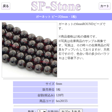
戻る
カート
ガーネット ビーズ(6mm・1粒)
ガーネットの6mmROUNDビーズで
す。
※商品価格は1粒の価格です。
※写真は在庫商品のサンプル画像で
す。写真は、その時々の在庫商品の写
真をアップいたしておりますが、天然
石ですので、色合い等の多少のバラツ
キはご容赦下さい。
サイズ
6mm
販売単位
1粒
金額(税込み)
120円
商品コード
bes20155
数量：
在庫(99)