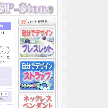
粒)
です。
す。写
アップ
で、色
さい。
69)