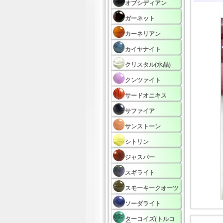
オブシディアン
ガーネット
カーネリアン
カイヤナイト
クリスタル(水晶)
クンツァイト
サードオニキス
サファイア
サンストーン
シトリン
ジャスパー
スギライト
スモーキークオーツ
ソーダライト
ターコイズ(トルコ