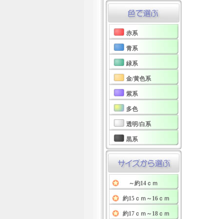
赤系
青系
緑系
金/黄色系
紫系
多色
透明/白系
黒系
～約14ｃｍ
約15ｃｍ～16ｃｍ
約17ｃｍ～18ｃｍ