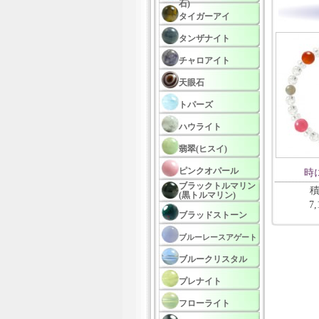
石)
タイガーアイ
タンザナイト
チャロアイト
天眼石
トパーズ
ハウライト
翡翠(ヒスイ)
ピンクオパール
時
ブラックトルマリン
積
(黒トルマリン)
7
ブラッドストーン
ブルーレースアゲート
ブルークリスタル
プレナイト
フローライト