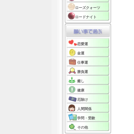
ローズクォーツ
ロードナイト
恋愛運
金運
仕事運
勝負運
癒し
健康
厄除け
人間関係
学問・受験
その他