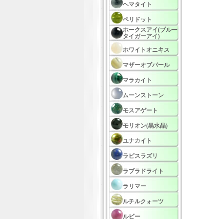
ヘマタイト
ペリドット
ホークスアイ(ブルー
タイガーアイ)
ホワイトオニキス
マザーオブパール
マラカイト
ムーンストーン
モスアゲート
モリオン(黒水晶)
ユナカイト
ラピスラズリ
ラブラドライト
ラリマー
ルチルクォーツ
ルビー