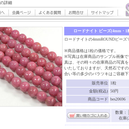
】の詳細
ロードナイト ビーズ(4mm・1
ロードナイトの4mmROUNDビーズ
※商品価格は1粒の価格です。
※写真は在庫商品のサンプル画像で
真は、その時々の在庫商品の写真を
いたしておりますが、天然石ですの
合い等の多少のバラツキはご容赦下
販売単位
1粒
金額(税込)
50円
商品コード
bes20696
数量：
在庫(2