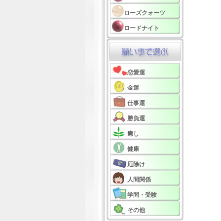
ローズクォーツ
ロードナイト
恋愛運
金運
仕事運
勝負運
癒し
健康
厄除け
人間関係
学問・受験
その他