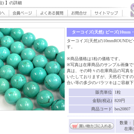
粒) 】の詳細
ターコイズ(天然) ビーズ(10mm・
ターコイズ(天然)の10mmROUND
す。
※商品価格は1粒の価格です。
※写真は在庫商品のサンプル画像で
真は、その時々の在庫商品の写真を
いたしておりますが、天然石ですの
合い等の多少のバラツキはご容赦下
販売単位
1粒
金額(税込)
820円
商品コード
bes20807
数量：
在庫(