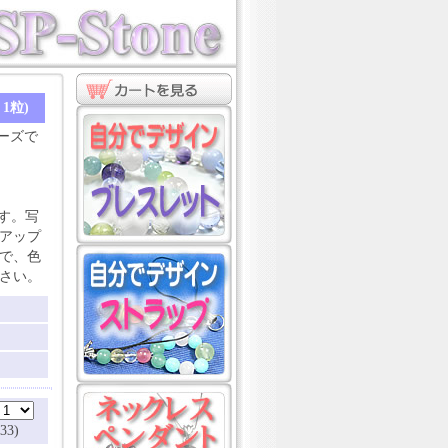
1粒)
ビーズで
す。写
アップ
で、色
さい。
33)