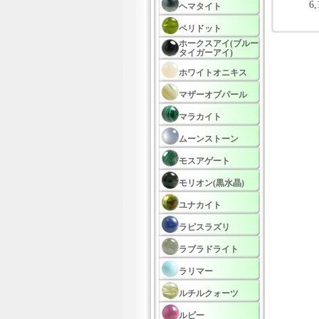
6
ヘマタイト
ペリドット
ホークスアイ(ブルー
タイガーアイ)
ホワイトオニキス
マザーオブパール
マラカイト
ムーンストーン
モスアゲート
モリオン(黒水晶)
ユナカイト
ラピスラズリ
ラブラドライト
ラリマー
ルチルクォーツ
ルビー