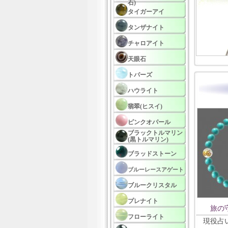
石)
タイガーアイ
タンザナイト
チャロアイト
天眼石
トパーズ
ハウライト
翡翠(ヒスイ)
ピンクオパール
ブラックトルマリン
(黒トルマリン)
ブラッドストーン
ブルーレースアゲート
ブルークリスタル
プレナイト
旅の
フローライト
現役占