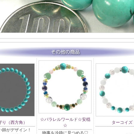
☆パラレルワールド☆安穏
守り（西方角）
ターコイズ
☆
い師がデザイン！
物事を冷静に見つめる♡