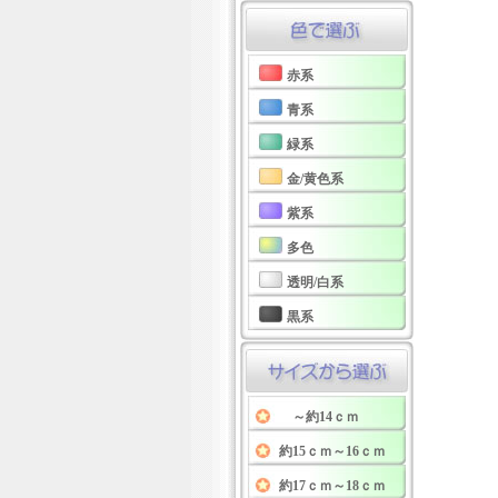
赤系
青系
緑系
金/黄色系
紫系
多色
透明/白系
黒系
～約14ｃｍ
約15ｃｍ～16ｃｍ
約17ｃｍ～18ｃｍ