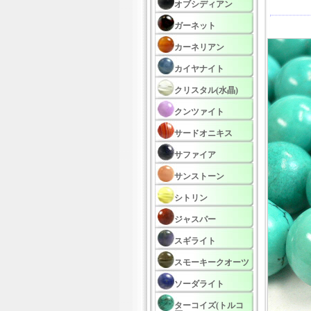
オブシディアン
ガーネット
カーネリアン
カイヤナイト
クリスタル(水晶)
クンツァイト
サードオニキス
サファイア
サンストーン
シトリン
ジャスパー
スギライト
スモーキークオーツ
ソーダライト
ターコイズ(トルコ