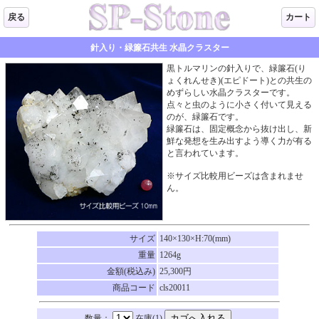
戻る
カート
針入り・緑簾石共生 水晶クラスター
黒トルマリンの針入りで、緑簾石(り
ょくれんせき)(エピドート)との共生の
めずらしい水晶クラスターです。
点々と虫のように小さく付いて見える
のが、緑簾石です。
緑簾石は、固定概念から抜け出し、新
鮮な発想を生み出すよう導く力が有る
と言われています。
※サイズ比較用ビーズは含まれませ
ん。
サイズ
140×130×H:70(mm)
重量
1264g
金額(税込み)
25,300円
商品コード
cls20011
数量：
在庫(1)