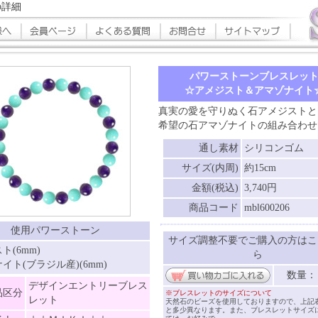
の詳細
パワーストーンブレスレッ
☆アメジスト＆アマゾナイト
真実の愛を守りぬく石アメジストと
希望の石アマゾナイトの組み合わせ
通し素材
シリコンゴム
サイズ(内周)
約15cm
金額(税込)
3,740円
商品コード
mbl600206
使用パワーストーン
サイズ調整不要でご購入の方はこ
ト(6mm)
ら
イト(ブラジル産)(6mm)
数量
デザインエントリーブレス
品区分
※ブレスレットのサイズについて
レット
天然石のビーズを使用しておりますので、上記
と多少異なります。また、ブレスレットサイズ