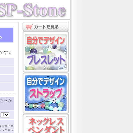
ト
☆
です☆
ちらか
：
表示サイズ
につきまし