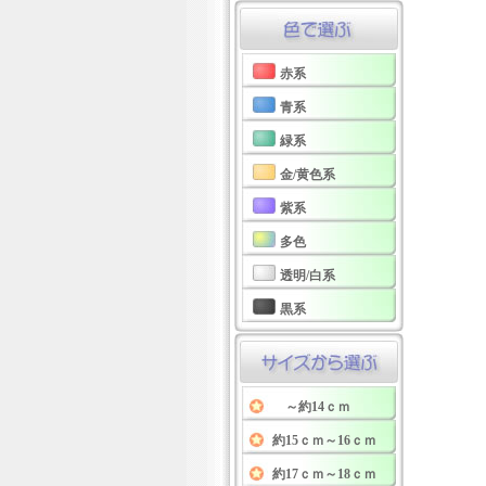
赤系
青系
緑系
金/黄色系
紫系
多色
透明/白系
黒系
～約14ｃｍ
約15ｃｍ～16ｃｍ
約17ｃｍ～18ｃｍ