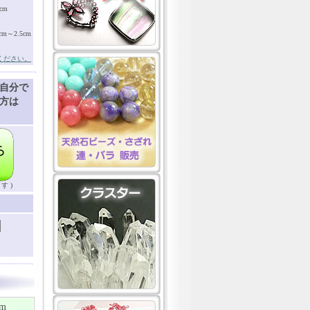
cm
～2.5cm
ください。
自分で
方は
す )
m