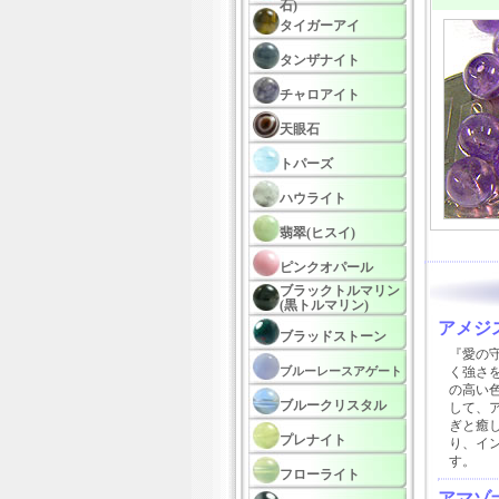
石)
タイガーアイ
タンザナイト
チャロアイト
天眼石
トパーズ
ハウライト
翡翠(ヒスイ)
ピンクオパール
ブラックトルマリン
(黒トルマリン)
アメジ
ブラッドストーン
『愛の
ブルーレースアゲート
く強さ
の高い
ブルークリスタル
して、
ぎと癒
プレナイト
り、イ
す。
フローライト
アマゾ