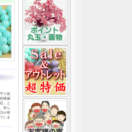
守り抜
的権威
石」と
、安ら
力が有
ていま