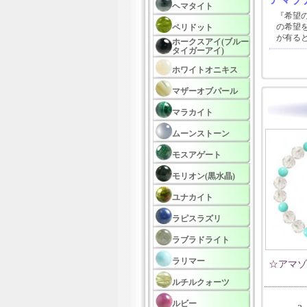
ヘマタイト
『希望
の希望
ペリドット
が有る
ホークスアイ(ブルー
タイガーアイ)
ホワイトオニキス
マザーオブパール
マラカイト
ムーンストーン
モスアゲート
モリオン(黒水晶)
ユナカイト
ラピスラズリ
ラブラドライト
ラリマー
☆アマゾ
ルチルクォーツ
ルビー