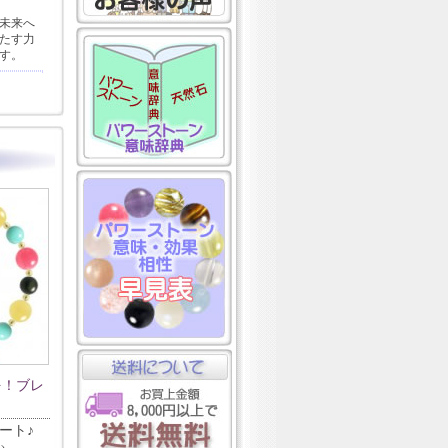
未来へ
たす力
す。
を！ブレ
ート♪