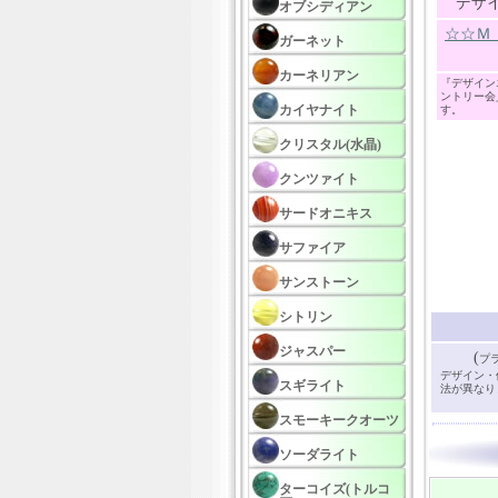
デザ
オブシディアン
☆☆Ｍ
ガーネット
カーネリアン
『デザイン
ントリー会
カイヤナイト
す。
クリスタル(水晶)
クンツァイト
サードオニキス
サファイア
サンストーン
シトリン
ジャスパー
(
プ
デザイン・
スギライト
法が異なり
スモーキークオーツ
ソーダライト
ターコイズ(トルコ