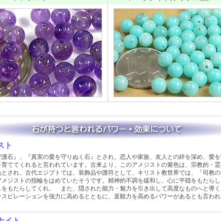
スト
守護石』、『真実の愛を守りぬく石』とされ、恋人や家族、友人との絆を深め、愛を
を育ててくれると言われています。古来より、このアメジストの紫色は、宗教的・霊
色とされ、古代エジプトでは、装飾品や護符として、キリスト教世界では、「司教の
アメジストの指輪をはめていたそうです。精神的不調を緩和し、心に平穏をもたらし
しをもたらしてくれ、 また、隠された能力・魅力を引き出して高度なものへと導く
ンスピレーションを強力に高めるとともに、直観力を高めるパワーがあるとも言われ
ナイト