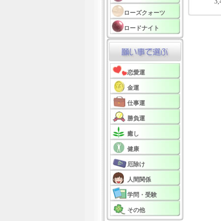
3
ローズクォーツ
ロードナイト
恋愛運
金運
仕事運
勝負運
癒し
健康
厄除け
人間関係
学問・受験
その他