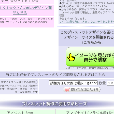
イナー
☆☆ＭＩＫＩ☆☆
ては、お好みで、
◆ぴったり：実際の手首のサイズ プラス 0～0.5
◆少しゆるめ：実サイズ プラス 0.5～1.0cm
ＩＫＩ☆☆さんの他のデザイン商
◆かなりゆるめ：実サイズ プラス 1.0～2.0cm
品を見る
ニューホック使用の場合は、最低でもプラス1.5cm
程度
をおすすめいたします。
エントリー商品』とは、当サイトのデザインエ
サイズの測り方につきましてはコチラをご参考
員様にてデザインし登録された商品の事で
このブレスレットデザインを基に
デザイン・サイズを調整される
↓こちらから↓
( 注 ビーズの変更・増減で価格が変わりま
当店にお任せでブレスレットのサイズ調整をされる方はこちら
)
ラスマイナス 1cm以下のみ調整可
数量
使用パワーストーンにより調整方
ます。通常はクリスタル・スペー
サー等で調整します
アメジスト 6mm
アマゾナイト(ブラジル産) 6m