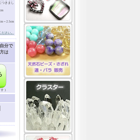
につきまし
cm
～2.5cm
ください。
自分で
方は
す )