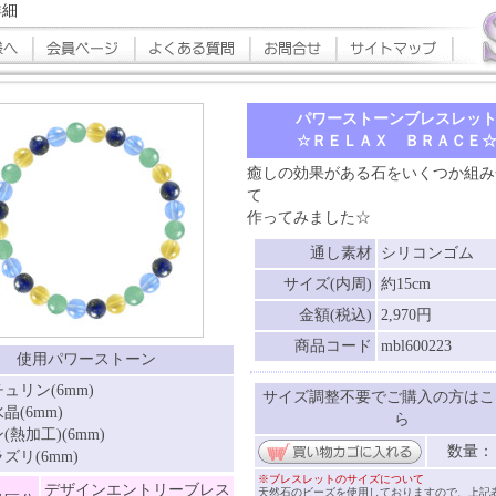
詳細
パワーストーンブレスレッ
☆ＲＥＬＡＸ ＢＲＡＣＥ
癒しの効果がある石をいくつか組み
て
作ってみました☆
通し素材
シリコンゴム
サイズ(内周)
約15cm
金額(税込)
2,970円
商品コード
mbl600223
使用パワーストーン
ュリン(6mm)
サイズ調整不要でご購入の方はこ
晶(6mm)
ら
(熱加工)(6mm)
数量
ズリ(6mm)
※ブレスレットのサイズについて
デザインエントリーブレス
天然石のビーズを使用しておりますので、上記