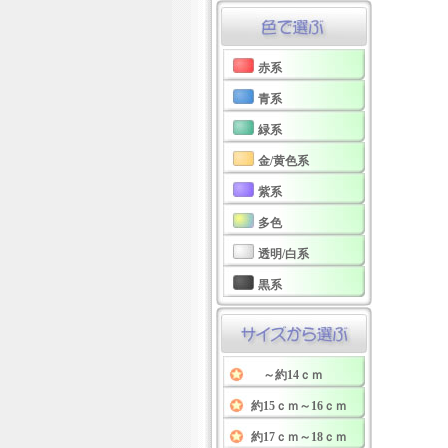
赤系
青系
緑系
金/黄色系
紫系
多色
透明/白系
黒系
～約14ｃｍ
約15ｃｍ～16ｃｍ
約17ｃｍ～18ｃｍ