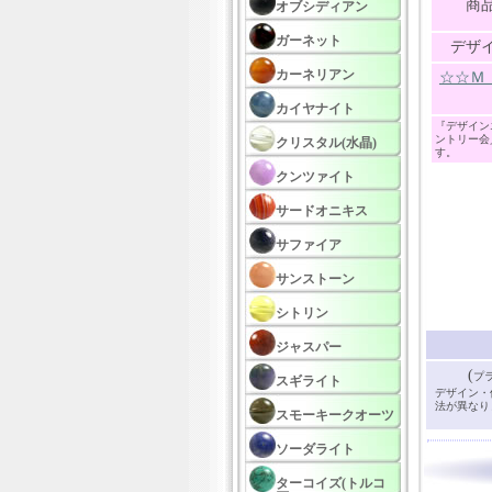
商
オブシディアン
ガーネット
デザ
カーネリアン
☆☆Ｍ
カイヤナイト
『デザイン
ントリー会
クリスタル(水晶)
す。
クンツァイト
サードオニキス
サファイア
サンストーン
シトリン
ジャスパー
(
プ
スギライト
デザイン・
法が異なり
スモーキークオーツ
ソーダライト
ターコイズ(トルコ