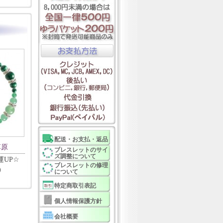
配送・お支払・返品
草原
ブレスレットのサイ
ズ調整について
UP☆
ブレスレットの修理
)
について
特定商取引表記
個人情報保護方針
会社概要