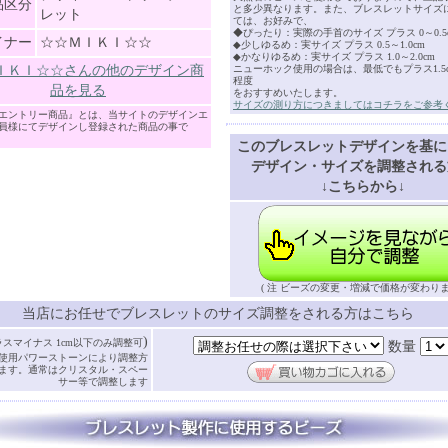
品区分
と多少異なります。また、ブレスレットサイズ
レット
ては、お好みで、
◆ぴったり：実際の手首のサイズ プラス 0～0.5
イナー
☆☆ＭＩＫＩ☆☆
◆少しゆるめ：実サイズ プラス 0.5～1.0cm
◆かなりゆるめ：実サイズ プラス 1.0～2.0cm
ＩＫＩ☆☆さんの他のデザイン商
ニューホック使用の場合は、最低でもプラス1.5cm
程度
品を見る
をおすすめいたします。
サイズの測り方につきましてはコチラをご参考
エントリー商品』とは、当サイトのデザインエ
員様にてデザインし登録された商品の事で
このブレスレットデザインを基に
デザイン・サイズを調整される
↓こちらから↓
( 注 ビーズの変更・増減で価格が変わりま
当店にお任せでブレスレットのサイズ調整をされる方はこちら
)
ラスマイナス 1cm以下のみ調整可
数量
使用パワーストーンにより調整方
ます。通常はクリスタル・スペー
サー等で調整します