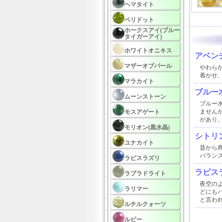
ヘマタイト
ペリドット
ホークスアイ(ブルー
タイガーアイ)
ホワイトオニキス
アベン
マザーオブパール
やわら
着かせ
マラカイト
ブルー
ムーンストーン
ブルー
ません
モスアゲート
があり
モリオン(黒水晶)
シトリ
ユナカイト
昔から
バラン
ラピスラズリ
ラピス
ラブラドライト
夜空の
ラリマー
どにも
と言わ
ルチルクォーツ
ルビー