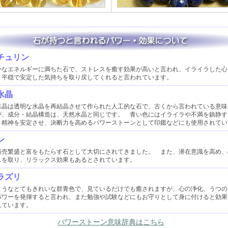
チュリン
かなエネルギーに満ちた石で、ストレスを癒す効果が高いと言われ、イライラした心
、平穏で安定した気持ちを取り戻してくれると言われています。
水晶
水晶は透明な水晶を再結晶させて作られた人工的な石で、古くから言われている意味
が、成分・結晶構造は、天然水晶と同じです。 青い色にはイライラや不満を鎮静す
、精神を安定させ、決断力を高めるパワーストーンとして印鑑などにも使用されてい
ン
商売繁盛と富をもたらす石として大切にされてきました。 また、潜在意識を高め、
スを取り、リラックス効果もあるとされています。
ラズリ
ようなとてもきれいな群青色で、見ているだけでも癒されますが、心の浄化、うつの
パワーを発揮すると言われ、また勉強や試験などにもお守りとして身に付けると効果
れています。
パワーストーン意味辞典はこちら