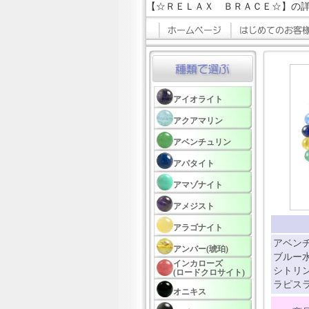
【☆ＲＥＬＡＸ ＢＲＡＣＥ☆】の
アイオライト
アクアマリン
アベンチュリン
アパタイト
アマゾナイト
アメジスト
アラゴナイト
アベンチ
アンバー(琥珀)
ブルー水
インカローズ
シトリン
(ロードクロサイト)
ラピスラ
オニキス