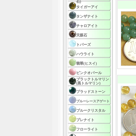
石)
タイガーアイ
タンザナイト
チャロアイト
天眼石
トパーズ
ハウライト
翡翠(ヒスイ)
ピンクオパール
ブラックトルマリン
(黒トルマリン)
ブラッドストーン
ブルーレースアゲート
ブルークリスタル
プレナイト
フローライト