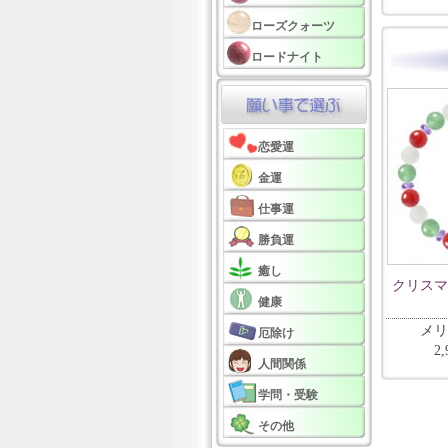
ローズクォーツ
ロードナイト
恋愛運
金運
仕事運
勝負運
癒し
クリスマ
健康
メリ
厄除け
2
人間関係
学問・受験
その他