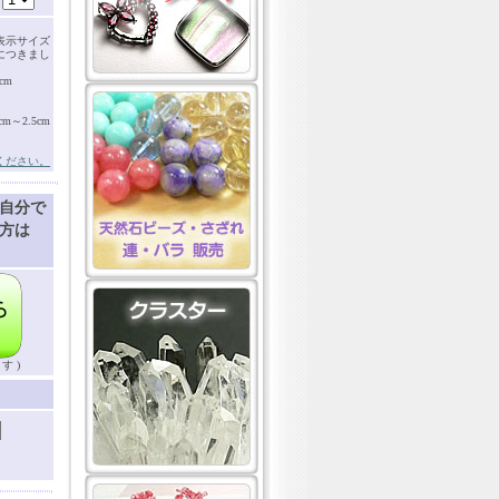
表示サイズ
につきまし
cm
～2.5cm
ください。
自分で
方は
す )