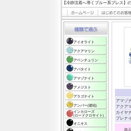
【冷静沈着へ導くブルー系ブレス】
アイオライト
アクアマリン
アベンチュリン
アパタイト
アマゾナイト
アメジスト
アラゴナイト
アマゾナ
アンバー(琥珀)
アクアマ
インカローズ
カイヤナ
(ロードクロサイト)
プレナイ
オニキス
商