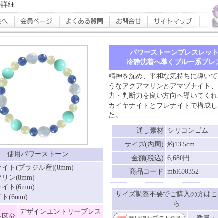
の詳細
パワーストーンブレスレッ
冷静沈着へ導くブルー系ブレ
精神を沈め、平和な気持ちに導いて
うなアクアマリンとアマゾナイト、
力・判断力を良い方向へ導いてくれ
カイヤナイトとプレナイトで構成し
た。
通し素材
シリコンゴム
サイズ(内周)
約13.5cm
使用パワーストーン
金額(税込)
6,680円
イト(ブラジル産)(8mm)
商品コード
mbl600352
リン(8mm)
イト(6mm)
サイズ調整不要でご購入の方はこ
ト(6mm)
ら
デザインエントリーブレス
品区分
数量