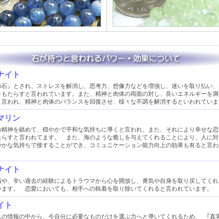
ナイト
の石』とされ、ストレスを解消し、思考力、想像力などを増強し、迷いを取り払い、
をもたらすと言われています。また、精神と肉体の両面の対し、良いエネルギーを満
と言われ、精神と肉体のバランスを回復させ、様々な不調を解消するといわれていま
マリン
の精神を鎮めて、穏やかで平和な気持ちに導くと言われ、また、それにより幸せな恋
たらすと言われてます。 また、海のような癒しを与えてくれることにより、人に対
やかな気持ちで接することができ、コミュニケーション能力向上の効果も有ると言わ
ナイト
識や、辛い過去の経験によるトラウマから心を開放し、勇気や自身を取り戻してくれ
います。 恋愛においても、相手への執着を取り除いてくれると言われています。
イト
んの情報の中から、今自分に必要なものだけを選ぶ力へと導いてくれるため、 ｢真