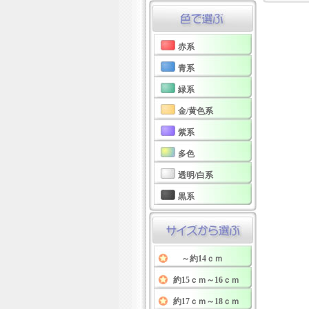
赤系
青系
緑系
金/黄色系
紫系
多色
透明/白系
黒系
～約14ｃｍ
約15ｃｍ～16ｃｍ
約17ｃｍ～18ｃｍ