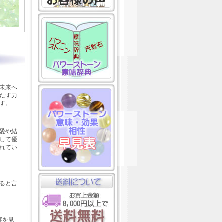
未来へ
たす力
す。
愛や結
して優
れてい
ると言
実を見