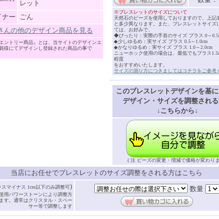
レット
※ブレスレットのサイズについて
イナー
ごん
天然石のビーズを使用しておりますので、上記
と多少異なります。また、ブレスレットサイズ
さんの他のデザイン商品を見る
ては、お好みで、
◆ぴったり：実際の手首のサイズ プラス 0～0.5
◆少しゆるめ：実サイズ プラス 0.5～1.0cm
エントリー商品』とは、当サイトのデザインエ
◆かなりゆるめ：実サイズ プラス 1.0～2.0cm
員様にてデザインし登録された商品の事で
ニューホック使用の場合は、最低でもプラス1.5cm
程度
をおすすめいたします。
サイズの測り方につきましてはコチラをご参考
このブレスレットデザインを基に
デザイン・サイズを調整される
↓こちらから↓
( 注 ビーズの変更・増減で価格が変わりま
当店にお任せでブレスレットのサイズ調整をされる方はこちら
)
ラスマイナス 1cm以下のみ調整可
数量
使用パワーストーンにより調整方
ます。通常はクリスタル・スペー
サー等で調整します