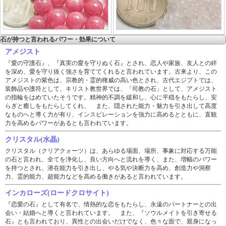
石が持つと言われるパワー・効果について
アメジスト
『愛の守護石』、『真実の愛を守りぬく石』とされ、恋人や家族、友人との絆
を深め、愛を守り抜く強さを育ててくれると言われています。古来より、この
アメジストの紫色は、宗教的・霊的権威の高い色とされ、古代エジプトでは、
装飾品や護符として、キリスト教世界では、「司教の石」として、アメジスト
の指輪をはめていたそうです。精神的不調を緩和し、心に平穏をもたらし、安
らぎと癒しをもたらしてくれ、 また、隠された能力・魅力を引き出して高度
なものへと導く力が有り、インスピレーションを強力に高めるとともに、直観
力を高めるパワーがあるとも言われています。
クリスタル(水晶)
クリスタル（クリアクォーツ）は、あらゆる場面、場所、事象に対応する万能
の石と言われ、全てを浄化し、良い方向へと流れを導く、また、増幅のパワー
を持つとされ、潜在能力を引き出し、やる気や決断力を高め、創造力や洞察
力、霊的能力、超能力などを高める働きがあると言われています。
インカローズ(ロードクロサイト)
『恋愛の石』として有名で、情熱的な恋をもたらし、永遠のパートナーとの出
会い・結婚へと導くと言われています。 また、『ソウルメイトを引き寄せる
石』とも言われており、異性との出会いだけでなく、色々な面で、親身になっ