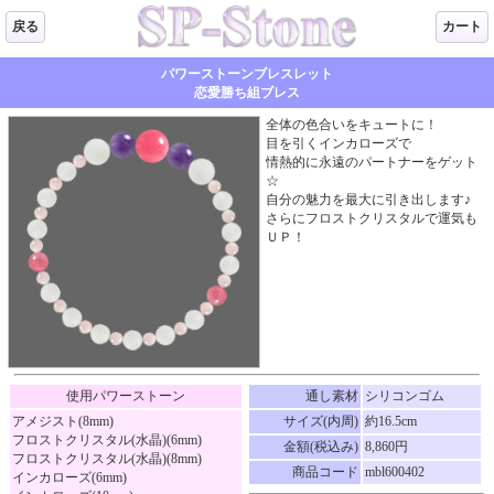
戻る
カート
パワーストーンブレスレット
恋愛勝ち組ブレス
全体の色合いをキュートに！
目を引くインカローズで
情熱的に永遠のパートナーをゲット
☆
自分の魅力を最大に引き出します♪
さらにフロストクリスタルで運気も
ＵＰ！
使用パワーストーン
通し素材
シリコンゴム
アメジスト(8mm)
サイズ(内周)
約16.5cm
フロストクリスタル(水晶)(6mm)
金額(税込み)
8,860円
フロストクリスタル(水晶)(8mm)
商品コード
mbl600402
インカローズ(6mm)