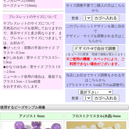
インカローズ(10mm)
ローズクォーツ(4mm)
サイズ調整不要でご購入の方はこちら
から
ブレスレットのサイズについて
数量：
※ブレスレットのサイズについて
このブレスレットデザインを基に自分
天然石のビーズを使用しておりますの
で
で、表示サイズと多少異なります。ま
デザイン・サイズを調整される方はこ
た、ブレスレットサイズにつきまして
ちらから
は、お好みで、
◆ぴったり：実際の手首のサイズ プ
ラス 0～0.5cm
( 注 ビーズの変更・増減で価格が変わります )
◆少しゆるめ：実サイズ プラス 0.5～
※ご使用の機種・スペックにより、ご
1.0cm
利用できない場合がございます。
◆かなりゆるめ：実サイズ プラス 1.0
～2.0cm
当店にお任せでサイズ調整をされる方
ニューホック使用の場合は、最低でも
はこちらから
プラス1.5cm～2.5cm程度
(プラスマイナス 1cm以下のみ調整可)
をおすすめいたします。
数量：
使用するビーズサンプル画像
アメジスト 8mm
フロストクリスタル(水晶) 6mm