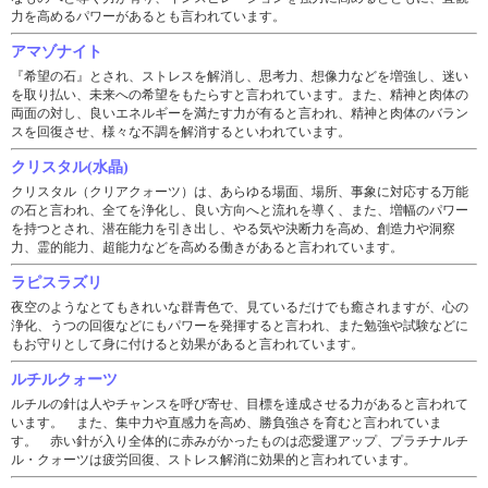
力を高めるパワーがあるとも言われています。
アマゾナイト
『希望の石』とされ、ストレスを解消し、思考力、想像力などを増強し、迷い
を取り払い、未来への希望をもたらすと言われています。また、精神と肉体の
両面の対し、良いエネルギーを満たす力が有ると言われ、精神と肉体のバラン
スを回復させ、様々な不調を解消するといわれています。
クリスタル(水晶)
クリスタル（クリアクォーツ）は、あらゆる場面、場所、事象に対応する万能
の石と言われ、全てを浄化し、良い方向へと流れを導く、また、増幅のパワー
を持つとされ、潜在能力を引き出し、やる気や決断力を高め、創造力や洞察
力、霊的能力、超能力などを高める働きがあると言われています。
ラピスラズリ
夜空のようなとてもきれいな群青色で、見ているだけでも癒されますが、心の
浄化、うつの回復などにもパワーを発揮すると言われ、また勉強や試験などに
もお守りとして身に付けると効果があると言われています。
ルチルクォーツ
ルチルの針は人やチャンスを呼び寄せ、目標を達成させる力があると言われて
います。 また、集中力や直感力を高め、勝負強さを育むと言われていま
す。 赤い針が入り全体的に赤みがかったものは恋愛運アップ、プラチナルチ
ル・クォーツは疲労回復、ストレス解消に効果的と言われています。