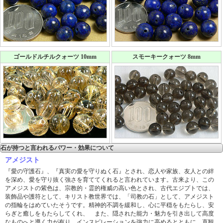
ゴールドルチルクォーツ 10mm
スモーキークォーツ 8mm
石が持つと言われるパワー・効果について
アメジスト
『愛の守護石』、『真実の愛を守りぬく石』とされ、恋人や家族、友人との絆
を深め、愛を守り抜く強さを育ててくれると言われています。古来より、この
アメジストの紫色は、宗教的・霊的権威の高い色とされ、古代エジプトでは、
装飾品や護符として、キリスト教世界では、「司教の石」として、アメジスト
の指輪をはめていたそうです。精神的不調を緩和し、心に平穏をもたらし、安
らぎと癒しをもたらしてくれ、 また、隠された能力・魅力を引き出して高度
なものへと導く力が有り、インスピレーションを強力に高めるとともに、直観