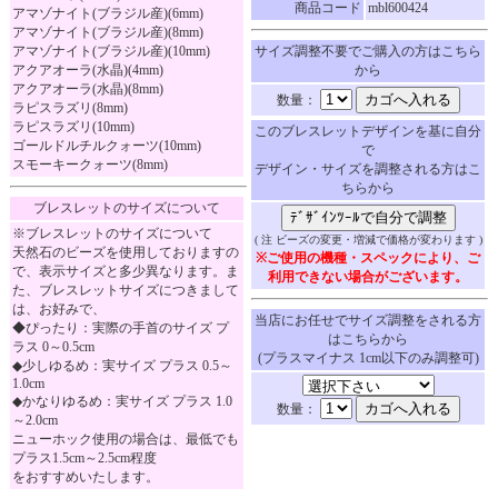
商品コード
mbl600424
アマゾナイト(ブラジル産)(6mm)
アマゾナイト(ブラジル産)(8mm)
アマゾナイト(ブラジル産)(10mm)
サイズ調整不要でご購入の方はこちら
アクアオーラ(水晶)(4mm)
から
アクアオーラ(水晶)(8mm)
数量：
ラピスラズリ(8mm)
ラピスラズリ(10mm)
このブレスレットデザインを基に自分
ゴールドルチルクォーツ(10mm)
で
スモーキークォーツ(8mm)
デザイン・サイズを調整される方はこ
ちらから
ブレスレットのサイズについて
※ブレスレットのサイズについて
( 注 ビーズの変更・増減で価格が変わります )
天然石のビーズを使用しておりますの
※ご使用の機種・スペックにより、ご
で、表示サイズと多少異なります。ま
利用できない場合がございます。
た、ブレスレットサイズにつきまして
は、お好みで、
当店にお任せでサイズ調整をされる方
◆ぴったり：実際の手首のサイズ プ
はこちらから
ラス 0～0.5cm
(プラスマイナス 1cm以下のみ調整可)
◆少しゆるめ：実サイズ プラス 0.5～
1.0cm
◆かなりゆるめ：実サイズ プラス 1.0
数量：
～2.0cm
ニューホック使用の場合は、最低でも
プラス1.5cm～2.5cm程度
をおすすめいたします。