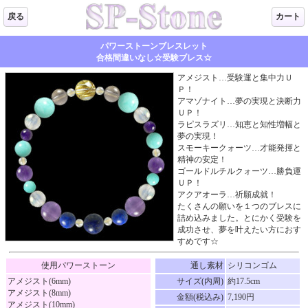
戻る
カート
パワーストーンブレスレット
合格間違いなし☆受験ブレス☆
アメジスト…受験運と集中力Ｕ
Ｐ！
アマゾナイト…夢の実現と決断力
ＵＰ！
ラピスラズリ…知恵と知性増幅と
夢の実現！
スモーキークォーツ…才能発揮と
精神の安定！
ゴールドルチルクォーツ…勝負運
ＵＰ！
アクアオーラ…祈願成就！
たくさんの願いを１つのブレスに
詰め込みました。とにかく受験を
成功させ、夢を叶えたい方におす
すめです☆
使用パワーストーン
通し素材
シリコンゴム
アメジスト(6mm)
サイズ(内周)
約17.5cm
アメジスト(8mm)
金額(税込み)
7,190円
アメジスト(10mm)