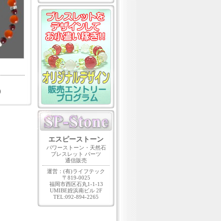
)
エスピーストーン
パワーストーン・天然石
ブレスレット パーツ
通信販売
運営：(有)ライフテック
〒819-0025
福岡市西区石丸1-1-13
UMIBE姪浜南ビル 2F
TEL:092-894-2265