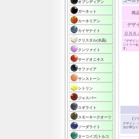
ゴールド
オブシディアン
ガーネット
商
カーネリアン
デザ
カイヤナイト
ＯＮＫ
クリスタル(水晶)
『デザイン
ントリー会
す。
クンツァイト
サードオニキス
サファイア
サンストーン
シトリン
ジャスパー
スギライト
スモーキークオーツ
(
プ
デザイン・
ソーダライト
法が異なり
ターコイズ(トルコ