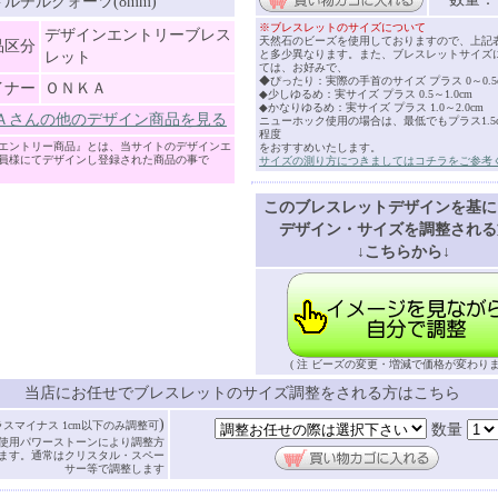
ルチルクォーツ(8mm)
※ブレスレットのサイズについて
デザインエントリーブレス
天然石のビーズを使用しておりますので、上記
品区分
と多少異なります。また、ブレスレットサイズ
レット
ては、お好みで、
◆ぴったり：実際の手首のサイズ プラス 0～0.5
イナー
ＯＮＫＡ
◆少しゆるめ：実サイズ プラス 0.5～1.0cm
◆かなりゆるめ：実サイズ プラス 1.0～2.0cm
Ａさんの他のデザイン商品を見る
ニューホック使用の場合は、最低でもプラス1.5cm
程度
エントリー商品』とは、当サイトのデザインエ
をおすすめいたします。
員様にてデザインし登録された商品の事で
サイズの測り方につきましてはコチラをご参考
このブレスレットデザインを基に
デザイン・サイズを調整される
↓こちらから↓
( 注 ビーズの変更・増減で価格が変わりま
当店にお任せでブレスレットのサイズ調整をされる方はこちら
)
ラスマイナス 1cm以下のみ調整可
数量
使用パワーストーンにより調整方
ます。通常はクリスタル・スペー
サー等で調整します