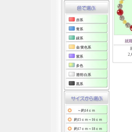
赤系
青系
緑系
就
金/黄色系
2
紫系
多色
透明/白系
黒系
～約14ｃｍ
約15ｃｍ～16ｃｍ
約17ｃｍ～18ｃｍ