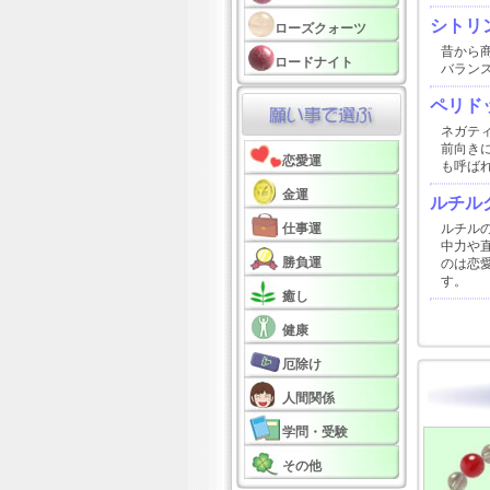
シトリ
ローズクォーツ
昔から
ロードナイト
バラン
ペリド
ネガテ
前向き
恋愛運
も呼ば
金運
ルチル
仕事運
ルチル
中力や
勝負運
のは恋
す。
癒し
健康
厄除け
人間関係
学問・受験
その他