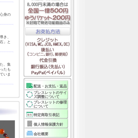
心身の
導き、
石」と
た、集
ったも
ていま
配送・お支払・返品
ブレスレットのサイ
ズ調整について
ブレスレットの修理
について
特定商取引表記
個人情報保護方針
会社概要