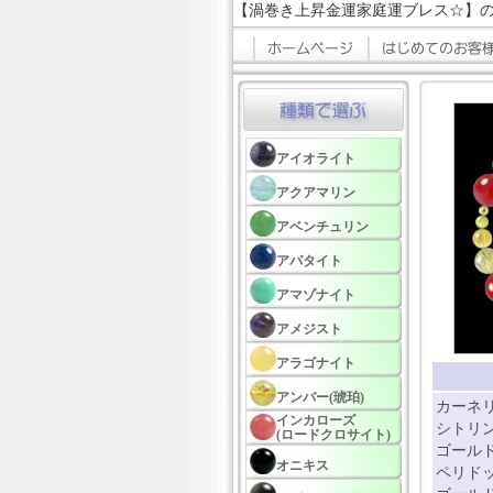
【渦巻き上昇金運家庭運ブレス☆】
アイオライト
アクアマリン
アベンチュリン
アパタイト
アマゾナイト
アメジスト
アラゴナイト
アンバー(琥珀)
カーネリ
インカローズ
シトリン
(ロードクロサイト)
ゴールド
オニキス
ペリドッ