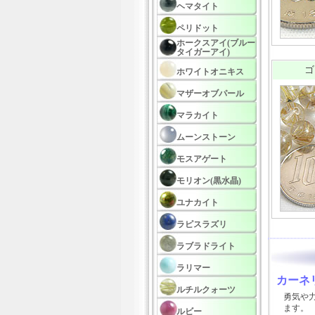
ヘマタイト
ペリドット
ホークスアイ(ブルー
タイガーアイ)
ゴ
ホワイトオニキス
マザーオブパール
マラカイト
ムーンストーン
モスアゲート
モリオン(黒水晶)
ユナカイト
ラピスラズリ
ラブラドライト
ラリマー
カーネ
ルチルクォーツ
勇気や
ます。
ルビー