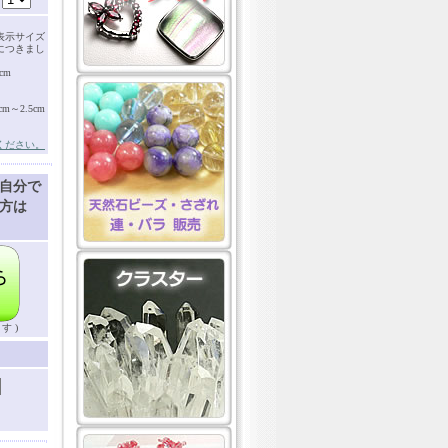
表示サイズ
につきまし
cm
～2.5cm
ください。
自分で
方は
す )