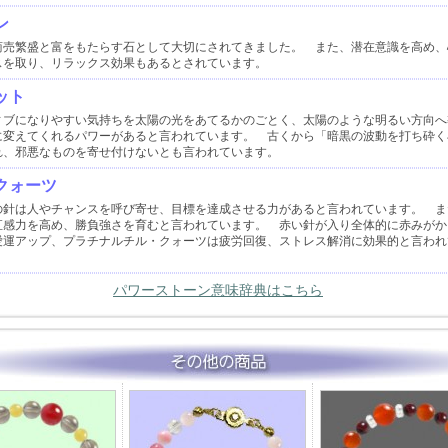
ン
商売繁盛と富をもたらす石として大切にされてきました。 また、潜在意識を高め、
スを取り、リラックス効果もあるとされています。
ット
ィブになりやすい気持ちを太陽の光をあてるかのごとく、太陽のような明るい方向へ
に変えてくれるパワーがあると言われています。 古くから「暗黒の波動を打ち砕く
れ、邪悪なものを寄せ付けないとも言われています。
クォーツ
の針は人やチャンスを呼び寄せ、目標を達成させる力があると言われています。 ま
直感力を高め、勝負強さを育むと言われています。 赤い針が入り全体的に赤みがか
愛運アップ、プラチナルチル・クォーツは疲労回復、ストレス解消に効果的と言われ
パワーストーン意味辞典はこちら