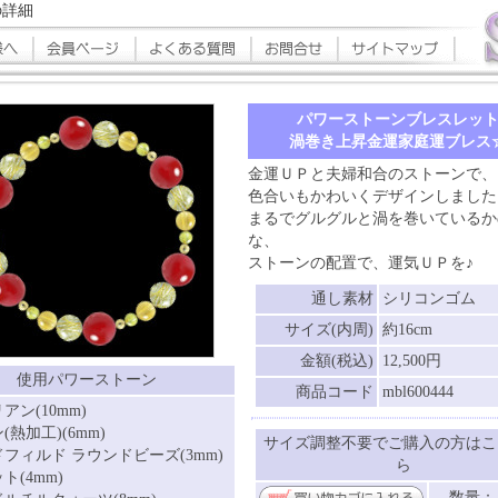
の詳細
パワーストーンブレスレッ
渦巻き上昇金運家庭運ブレス
金運ＵＰと夫婦和合のストーンで、
色合いもかわいくデザインしました
まるでグルグルと渦を巻いているか
な、
ストーンの配置で、運気ＵＰを♪
通し素材
シリコンゴム
サイズ(内周)
約16cm
金額(税込)
12,500円
使用パワーストーン
商品コード
mbl600444
アン(10mm)
(熱加工)(6mm)
サイズ調整不要でご購入の方はこ
フィルド ラウンドビーズ(3mm)
ら
ト(4mm)
数量