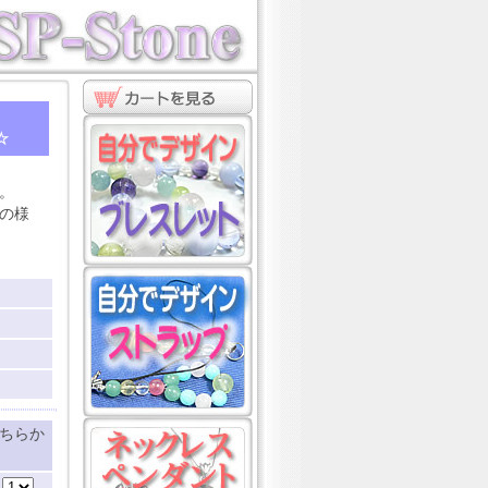
ト
☆
。
の様
ちらか
：