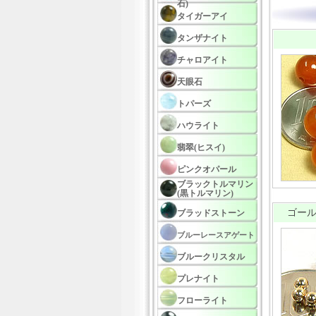
石)
タイガーアイ
タンザナイト
チャロアイト
天眼石
トパーズ
ハウライト
翡翠(ヒスイ)
ピンクオパール
ブラックトルマリン
(黒トルマリン)
ゴール
ブラッドストーン
ブルーレースアゲート
ブルークリスタル
プレナイト
フローライト