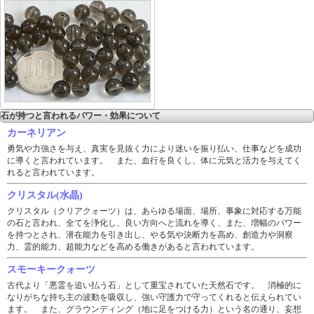
石が持つと言われるパワー・効果について
カーネリアン
勇気や力強さを与え、真実を見抜く力により迷いを振り払い、仕事などを成功
に導くと言われています。 また、血行を良くし、体に元気と活力を与えてく
れると言われています。
クリスタル(水晶)
クリスタル（クリアクォーツ）は、あらゆる場面、場所、事象に対応する万能
の石と言われ、全てを浄化し、良い方向へと流れを導く、また、増幅のパワー
を持つとされ、潜在能力を引き出し、やる気や決断力を高め、創造力や洞察
力、霊的能力、超能力などを高める働きがあると言われています。
スモーキークォーツ
古代より「悪霊を追い払う石」として重宝されていた天然石です。 消極的に
なりがちな持ち主の波動を吸収し、強い守護力で守ってくれると伝えられてい
ます。 また、グラウンディング（地に足をつける力）という名の通り、妄想