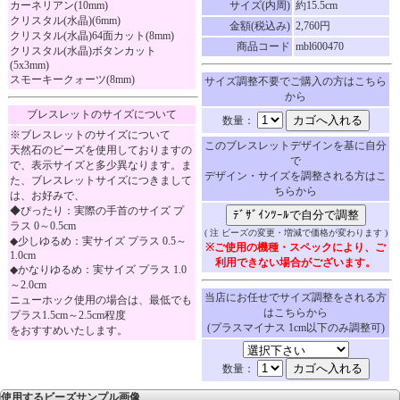
カーネリアン(10mm)
サイズ(内周)
約15.5cm
クリスタル(水晶)(6mm)
金額(税込み)
2,760円
クリスタル(水晶)64面カット(8mm)
商品コード
mbl600470
クリスタル(水晶)ボタンカット
(5x3mm)
スモーキークォーツ(8mm)
サイズ調整不要でご購入の方はこちら
から
ブレスレットのサイズについて
数量：
※ブレスレットのサイズについて
このブレスレットデザインを基に自分
天然石のビーズを使用しておりますの
で
で、表示サイズと多少異なります。ま
デザイン・サイズを調整される方はこ
た、ブレスレットサイズにつきまして
ちらから
は、お好みで、
◆ぴったり：実際の手首のサイズ プ
ラス 0～0.5cm
( 注 ビーズの変更・増減で価格が変わります )
◆少しゆるめ：実サイズ プラス 0.5～
※ご使用の機種・スペックにより、ご
1.0cm
利用できない場合がございます。
◆かなりゆるめ：実サイズ プラス 1.0
～2.0cm
当店にお任せでサイズ調整をされる方
ニューホック使用の場合は、最低でも
はこちらから
プラス1.5cm～2.5cm程度
(プラスマイナス 1cm以下のみ調整可)
をおすすめいたします。
数量：
使用するビーズサンプル画像