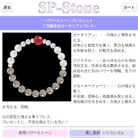
戻る
カート
パワーストーンブレスレット
７月誕生石カーネリアンブレス♪
カーネリアン・・・力強さと勇気を与
える。
好奇心と創造力を養う。実力を発揮さ
せ失敗を防ぐ。行動力を高める。
クリスタル・・・あらゆるものを清め
浄化する。生命を育み繁栄させる。組
み合わせた石のパワーを増幅。全ての
調和。
スモーキークォーツ・・・心の強さを
養う。
不安感・恐怖心・焦燥感を取り去る。
潜在能力を引き出す。力強さと耐久力
を与える。安眠。
心の安定と強さを養うブレス。
プレゼントに、不安を抱えている方に！
使用パワーストーン
通し素材
シリコンゴム