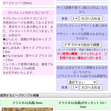
ローズクォーツ(8mm)
サイズ調整不要でご購入の方はこちら
から
ブレスレットのサイズについて
※ブレスレットのサイズについて
数量：
天然石のビーズを使用しておりますの
このブレスレットデザインを基に自分
で、表示サイズと多少異なります。ま
で
た、ブレスレットサイズにつきまして
デザイン・サイズを調整される方はこ
は、お好みで、
ちらから
◆ぴったり：実際の手首のサイズ プ
ラス 0～0.5cm
◆少しゆるめ：実サイズ プラス 0.5～
( 注 ビーズの変更・増減で価格が変わります )
1.0cm
※ご使用の機種・スペックにより、ご
◆かなりゆるめ：実サイズ プラス 1.0
利用できない場合がございます。
～2.0cm
ニューホック使用の場合は、最低でも
当店にお任せでサイズ調整をされる方
プラス1.5cm～2.5cm程度
はこちらから
をおすすめいたします。
(プラスマイナス 1cm以下のみ調整可)
数量：
使用するビーズサンプル画像
クリスタル(水晶) 8mm
クリスタル(水晶)ボタンカット 5x2～
3mm