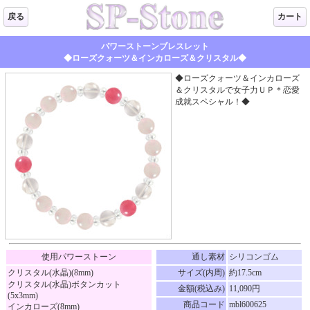
戻る
カート
パワーストーンブレスレット
◆ローズクォーツ＆インカローズ＆クリスタル◆
◆ローズクォーツ＆インカローズ
＆クリスタルで女子力ＵＰ＊恋愛
成就スペシャル！◆
使用パワーストーン
通し素材
シリコンゴム
クリスタル(水晶)(8mm)
サイズ(内周)
約17.5cm
クリスタル(水晶)ボタンカット
金額(税込み)
11,090円
(5x3mm)
商品コード
mbl600625
インカローズ(8mm)