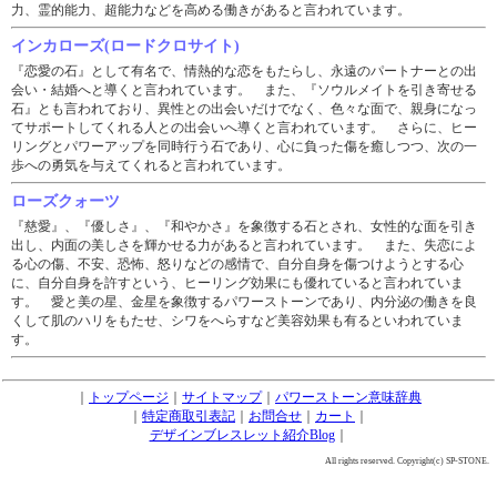
力、霊的能力、超能力などを高める働きがあると言われています。
インカローズ(ロードクロサイト)
『恋愛の石』として有名で、情熱的な恋をもたらし、永遠のパートナーとの出
会い・結婚へと導くと言われています。 また、『ソウルメイトを引き寄せる
石』とも言われており、異性との出会いだけでなく、色々な面で、親身になっ
てサポートしてくれる人との出会いへ導くと言われています。 さらに、ヒー
リングとパワーアップを同時行う石であり、心に負った傷を癒しつつ、次の一
歩への勇気を与えてくれると言われています。
ローズクォーツ
『慈愛』、『優しさ』、『和やかさ』を象徴する石とされ、女性的な面を引き
出し、内面の美しさを輝かせる力があると言われています。 また、失恋によ
る心の傷、不安、恐怖、怒りなどの感情で、自分自身を傷つけようとする心
に、自分自身を許すという、ヒーリング効果にも優れていると言われていま
す。 愛と美の星、金星を象徴するパワーストーンであり、内分泌の働きを良
くして肌のハリをもたせ、シワをへらすなど美容効果も有るといわれていま
す。
｜
トップページ
｜
サイトマップ
｜
パワーストーン意味辞典
｜
特定商取引表記
｜
お問合せ
｜
カート
｜
デザインブレスレット紹介Blog
｜
All rights reserved. Copyright(c) SP-STONE.