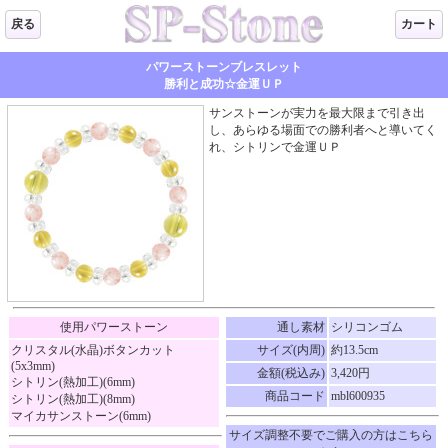
戻る
カート
パワーストーンブレスレット
勝利と成功☆金運ＵＰ
サンストーンが実力を最大限まで引き出
し、あらゆる場面での勝利者へと導いてく
れ、シトリンで金運ＵＰ
使用パワーストーン
通し素材
シリコンゴム
クリスタル(水晶)ボタンカット
サイズ(内周)
約13.5cm
(5x3mm)
金額(税込み)
3,420円
シトリン(熱加工)(6mm)
商品コード
mbl600935
シトリン(熱加工)(8mm)
マイカサンストーン(6mm)
サイズ調整不要でご購入の方はこちら