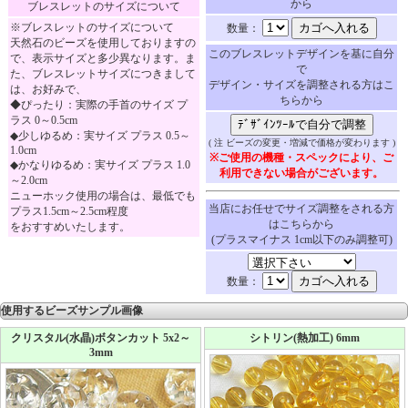
から
ブレスレットのサイズについて
※ブレスレットのサイズについて
数量：
天然石のビーズを使用しておりますの
このブレスレットデザインを基に自分
で、表示サイズと多少異なります。ま
で
た、ブレスレットサイズにつきまして
デザイン・サイズを調整される方はこ
は、お好みで、
ちらから
◆ぴったり：実際の手首のサイズ プ
ラス 0～0.5cm
◆少しゆるめ：実サイズ プラス 0.5～
( 注 ビーズの変更・増減で価格が変わります )
1.0cm
※ご使用の機種・スペックにより、ご
◆かなりゆるめ：実サイズ プラス 1.0
利用できない場合がございます。
～2.0cm
ニューホック使用の場合は、最低でも
当店にお任せでサイズ調整をされる方
プラス1.5cm～2.5cm程度
はこちらから
をおすすめいたします。
(プラスマイナス 1cm以下のみ調整可)
数量：
使用するビーズサンプル画像
クリスタル(水晶)ボタンカット 5x2～
シトリン(熱加工) 6mm
3mm