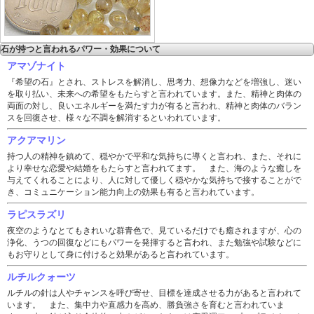
石が持つと言われるパワー・効果について
アマゾナイト
『希望の石』とされ、ストレスを解消し、思考力、想像力などを増強し、迷い
を取り払い、未来への希望をもたらすと言われています。また、精神と肉体の
両面の対し、良いエネルギーを満たす力が有ると言われ、精神と肉体のバラン
スを回復させ、様々な不調を解消するといわれています。
アクアマリン
持つ人の精神を鎮めて、穏やかで平和な気持ちに導くと言われ、また、それに
より幸せな恋愛や結婚をもたらすと言われてます。 また、海のような癒しを
与えてくれることにより、人に対して優しく穏やかな気持ちで接することがで
き、コミュニケーション能力向上の効果も有ると言われています。
ラピスラズリ
夜空のようなとてもきれいな群青色で、見ているだけでも癒されますが、心の
浄化、うつの回復などにもパワーを発揮すると言われ、また勉強や試験などに
もお守りとして身に付けると効果があると言われています。
ルチルクォーツ
ルチルの針は人やチャンスを呼び寄せ、目標を達成させる力があると言われて
います。 また、集中力や直感力を高め、勝負強さを育むと言われていま