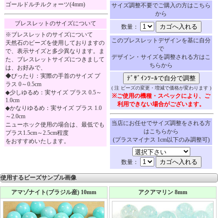
ゴールドルチルクォーツ(4mm)
サイズ調整不要でご購入の方はこちら
から
ブレスレットのサイズについて
数量：
※ブレスレットのサイズについて
このブレスレットデザインを基に自分
天然石のビーズを使用しておりますの
で
で、表示サイズと多少異なります。ま
デザイン・サイズを調整される方はこ
た、ブレスレットサイズにつきまして
ちらから
は、お好みで、
◆ぴったり：実際の手首のサイズ プ
ラス 0～0.5cm
( 注 ビーズの変更・増減で価格が変わります )
◆少しゆるめ：実サイズ プラス 0.5～
※ご使用の機種・スペックにより、ご
1.0cm
利用できない場合がございます。
◆かなりゆるめ：実サイズ プラス 1.0
～2.0cm
当店にお任せでサイズ調整をされる方
ニューホック使用の場合は、最低でも
はこちらから
プラス1.5cm～2.5cm程度
(プラスマイナス 1cm以下のみ調整可)
をおすすめいたします。
数量：
使用するビーズサンプル画像
アマゾナイト(ブラジル産) 10mm
アクアマリン 8mm