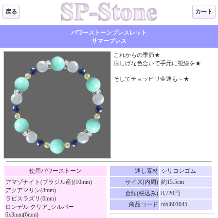
戻る
カート
パワーストーンブレスレット
サマーブレス
これからの季節★
涼しげな色合いで手元に視線を★
そしてチョッピリ金運も～★
使用パワーストーン
通し素材
シリコンゴム
アマゾナイト(ブラジル産)(10mm)
サイズ(内周)
約15.5cm
アクアマリン(8mm)
金額(税込み)
8,720円
ラピスラズリ(6mm)
商品コード
mbl601045
ロンデル クリア_シルバー
6x3mm(6mm)