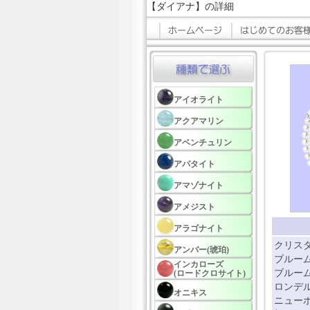
【ダイアナ】の詳細
アイオライト
アクアマリン
アベンチュリン
アパタイト
アマゾナイト
アメジスト
アラゴナイト
クリスタ
アンバー(琥珀)
ブルーム
インカローズ
ブルーム
(ロードクロサイト)
ロンデル
オニキス
ニューホ