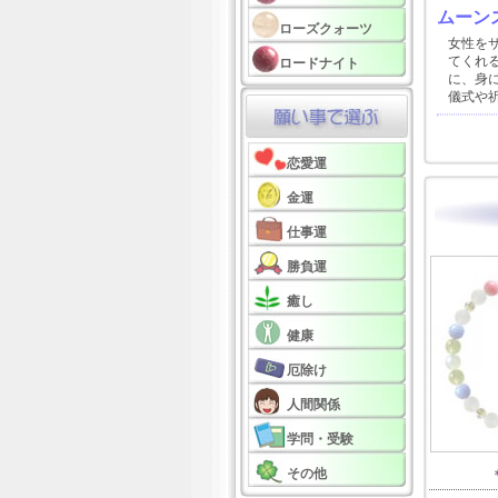
ムーン
ローズクォーツ
女性を
てくれ
ロードナイト
に、身
儀式や
恋愛運
金運
仕事運
勝負運
癒し
健康
厄除け
人間関係
学問・受験
その他