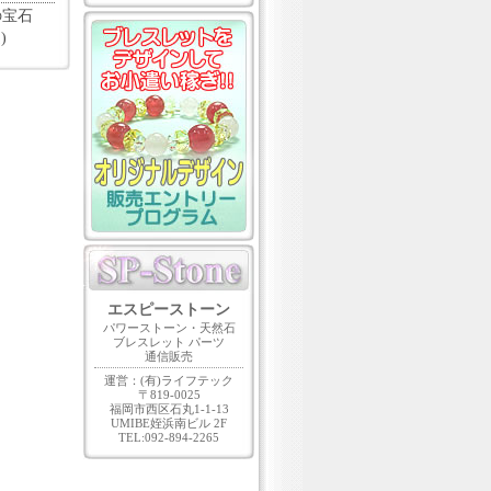
の宝石
)
エスピーストーン
パワーストーン・天然石
ブレスレット パーツ
通信販売
運営：(有)ライフテック
〒819-0025
福岡市西区石丸1-1-13
UMIBE姪浜南ビル 2F
TEL:092-894-2265