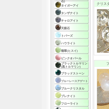
石)
クリスタ
タイガーアイ
タンザナイト
チャロアイト
天眼石
トパーズ
ハウライト
翡翠(ヒスイ)
ピンクオパール
ブラックトルマリン
(黒トルマリン)
ブラッドストーン
ブルーレースアゲート
ブルークリスタル
プレナイト
フローライト