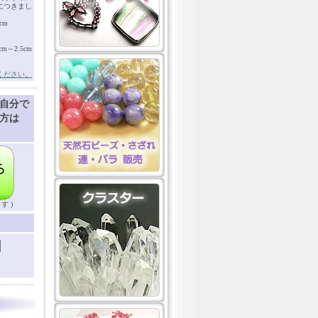
につきまし
cm
～2.5cm
ください。
自分で
方は
す )