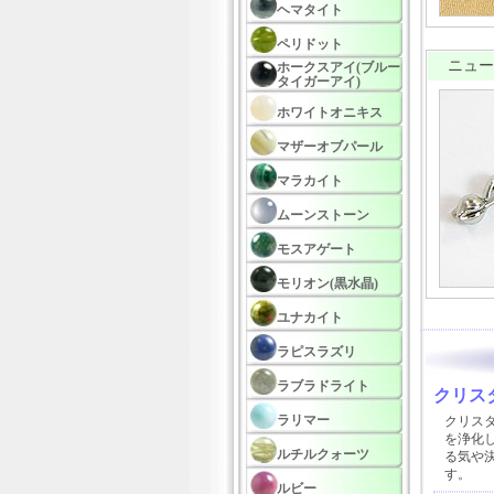
ヘマタイト
ペリドット
ニューホ
ホークスアイ(ブルー
タイガーアイ)
ホワイトオニキス
マザーオブパール
マラカイト
ムーンストーン
モスアゲート
モリオン(黒水晶)
ユナカイト
ラピスラズリ
ラブラドライト
クリスタ
ラリマー
クリス
を浄化
ルチルクォーツ
る気や
す。
ルビー