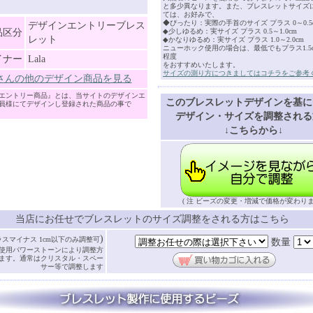
と多少異なります。また、ブレスレットサイズ
ては、お好みで、
◆ぴったり：実際の手首のサイズ プラス 0～0.5
デザインエントリーブレス
品区分
◆少しゆるめ：実サイズ プラス 0.5～1.0cm
レット
◆かなりゆるめ：実サイズ プラス 1.0～2.0cm
ニューホック使用の場合は、最低でもプラス1.5cm
程度
イナー
Lala
をおすすめいたします。
サイズの測り方につきましてはコチラをご参考
laさんの他のデザイン商品を見る
エントリー商品』とは、当サイトのデザインエ
このブレスレットデザインを基に
員様にてデザインし登録された商品の事で
デザイン・サイズを調整される
↓こちらから↓
( 注 ビーズの変更・増減で価格が変わりま
当店にお任せでブレスレットのサイズ調整をされる方はこちら
)
ラスマイナス 1cm以下のみ調整可
数量
使用パワーストーンにより調整方
ます。通常はクリスタル・スペー
サー等で調整します