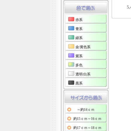
5
赤系
青系
緑系
金/黄色系
紫系
多色
透明/白系
黒系
～約14ｃｍ
約15ｃｍ～16ｃｍ
約17ｃｍ～18ｃｍ