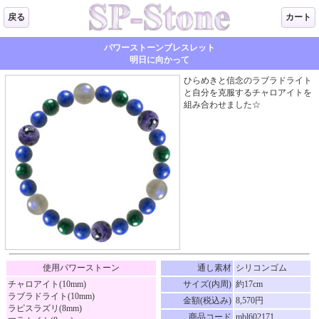
戻る
カート
パワーストーンブレスレット
明日に向かって
ひらめきと信念のラブラドライト
と自分を克服するチャロアイトを
組み合わせました☆
使用パワーストーン
通し素材
シリコンゴム
チャロアイト(10mm)
サイズ(内周)
約17cm
ラブラドライト(10mm)
金額(税込み)
8,570円
ラピスラズリ(8mm)
商品コード
mbl602171