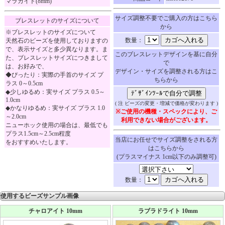
マラカイト(8mm)
サイズ調整不要でご購入の方はこちら
ブレスレットのサイズについて
から
※ブレスレットのサイズについて
数量：
天然石のビーズを使用しておりますの
で、表示サイズと多少異なります。ま
このブレスレットデザインを基に自分
た、ブレスレットサイズにつきまして
で
は、お好みで、
デザイン・サイズを調整される方はこ
◆ぴったり：実際の手首のサイズ プ
ちらから
ラス 0～0.5cm
◆少しゆるめ：実サイズ プラス 0.5～
1.0cm
( 注 ビーズの変更・増減で価格が変わります )
◆かなりゆるめ：実サイズ プラス 1.0
※ご使用の機種・スペックにより、ご
～2.0cm
利用できない場合がございます。
ニューホック使用の場合は、最低でも
プラス1.5cm～2.5cm程度
当店にお任せでサイズ調整をされる方
をおすすめいたします。
はこちらから
(プラスマイナス 1cm以下のみ調整可)
数量：
使用するビーズサンプル画像
チャロアイト 10mm
ラブラドライト 10mm