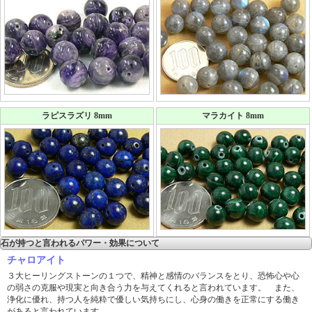
ラピスラズリ 8mm
マラカイト 8mm
石が持つと言われるパワー・効果について
チャロアイト
３大ヒーリングストーンの１つで、精神と感情のバランスをとり、恐怖心や心
の弱さの克服や現実と向き合う力を与えてくれると言われています。 また、
浄化に優れ、持つ人を純粋で優しい気持ちにし、心身の働きを正常にする働き
があると言われています。