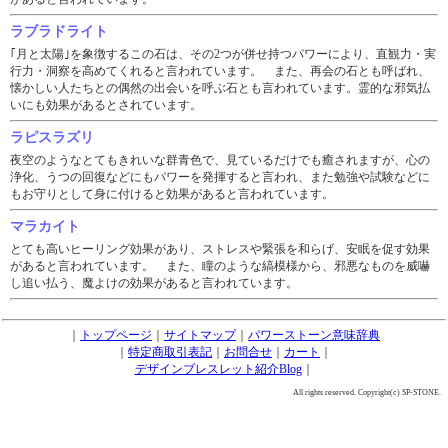
ラブラドライト
｢月と太陽｣を象徴するこの石は、その2つが併せ持つパワーにより、直観力・実
行力・洞察を高めてくれると言われています。 また、再会の石とも呼ばれ、
懐かしい人たちとの偶然の出会いを呼ぶ石とも言われています。霊的な邪気払
いにも効果があるとされています。
ラピスラズリ
夜空のようなとてもきれいな群青色で、見ているだけでも癒されますが、心の
浄化、うつの回復などにもパワーを発揮すると言われ、また勉強や試験などに
もお守りとして身に付けると効果があると言われています。
マラカイト
とても高いヒーリング効果があり、ストレスや緊張を和らげ、安眠を促す効果
があると言われています。 また、瞳のような縞模様から、邪悪なものを威嚇
し追い払う、魔よけの効果があると言われています。
｜
トップページ
｜
サイトマップ
｜
パワーストーン意味辞典
｜
特定商取引表記
｜
お問合せ
｜
カート
｜
デザインブレスレット紹介Blog
｜
All rights reserved. Copyright(c) SP-STONE.