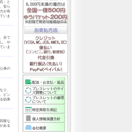
石」と
、安ら
力が有
ていま
、全て
し、や
ていま
心身の
配送・お支払・返品
ブレスレットのサイ
なり、
ズ調整について
、ピン
ブレスレットの修理
る効果
について
特定商取引表記
個人情報保護方針
回復な
がある
会社概要