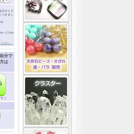
表示サイズ
につきまし
cm
～2.5cm
ください。
自分で
方は
す )