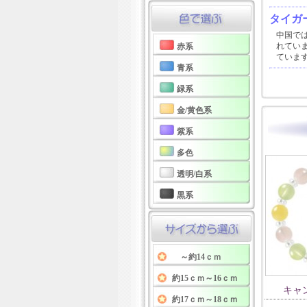
タイガ
中国で
れてい
赤系
ていま
青系
緑系
金/黄色系
紫系
多色
透明/白系
黒系
～約14ｃｍ
約15ｃｍ～16ｃｍ
キャ
約17ｃｍ～18ｃｍ