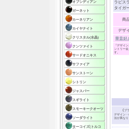
オブシディアン
ラピスラ
タイガー
ガーネット
商
カーネリアン
カイヤナイト
デザ
クリスタル(水晶)
華音好
『デザイン
クンツァイト
ントリー会
す。
サードオニキス
サファイア
サンストーン
シトリン
ジャスパー
スギライト
スモーキークオーツ
(
プ
デザイン・
ソーダライト
法が異なり
ターコイズ(トルコ