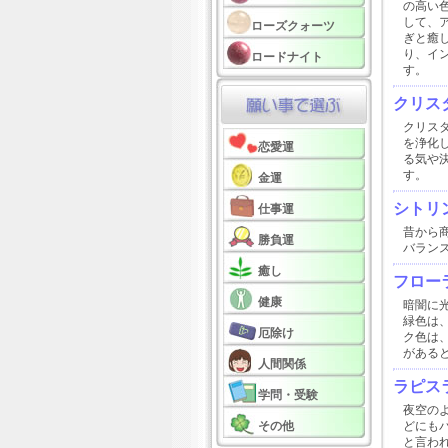
の高い
して、
ローズクォーツ
ぎと癒
り、イ
ロードナイト
す。
クリスタ
クリス
を浄化
恋愛運
る気や
す。
金運
シトリ
仕事運
昔から
勝負運
バラン
癒し
フロー
健康
暗闇に
緑色は
厄除け
ク色は
がある
人間関係
ラピス
学問・受験
夜空の
その他
どにも
と言わ