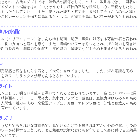
色とされ、古代エジプトでは、装飾品や護符として、キリスト教世界では、「司教の
アメジストの指輪をはめていたそうです。精神的不調を緩和し、心に平穏をもたらし
しをもたらしてくれ、 また、隠された能力・魅力を引き出して高度なものへと導く
ンスピレーションを強力に高めるとともに、直観力を高めるパワーがあるとも言われ
ル(水晶)
タル（クリアクォーツ）は、あらゆる場面、場所、事象に対応する万能の石と言われ
し、良い方向へと流れを導く、また、増幅のパワーを持つとされ、潜在能力を引き出
決断力を高め、創造力や洞察力、霊的能力、超能力などを高める働きがあると言われ
ン
商売繁盛と富をもたらす石として大切にされてきました。 また、潜在意識を高め、
スを取り、リラックス効果もあるとされています。
ライト
光をともし、明るい希望へと導いてくれると言われています。 色によりパワーは異
、精神面をサポートし、思考力、集中力アップに、紫色は、直観力やひらめきを高め
、人間性・活力を高め、恋愛運アップに、黄色・オレンジ色は、知性と創造力を高め
と言われています。
ラズリ
ようなとてもきれいな群青色で、見ているだけでも癒されますが、心の浄化、うつの
パワーを発揮すると言われ、また勉強や試験などにもお守りとして身に付けると効果
れています。