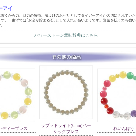
ーアイ
は古くから力、財力の象徴、魔よけのお守りとしてタイガーアイが大切にされていた
ます。 東洋では｢お金が貯まる石｣として人気が高いようです。邪気を払う力も強い
す。
パワーストーン意味辞典はこちら
ラブラドライト(6mm)ベー
ンディーブレス
れいんぼう
シックブレス