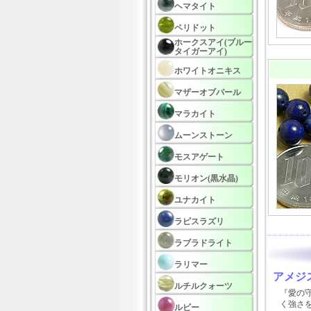
ヘマタイト
ペリドット
ホークスアイ(ブルー
タイガーアイ)
ホワイトオニキス
マザーオブパール
マラカイト
ムーンストーン
モスアゲート
モリオン(黒水晶)
ユナカイト
ラピスラズリ
ラブラドライト
ラリマー
アメジ
ルチルクォーツ
『愛の
く強さ
ルビー