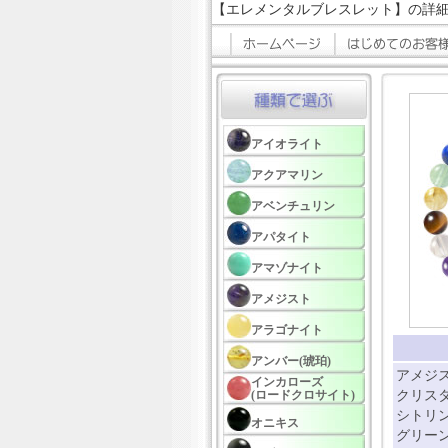
【エレメンタルブレスレット】の詳
アイオライト
アクアマリン
アベンチュリン
アパタイト
アマゾナイト
アメジスト
アラゴナイト
アンバー(琥珀)
アメジス
インカローズ
(ロードクロサイト)
クリスタ
シトリン
オニキス
グリーン