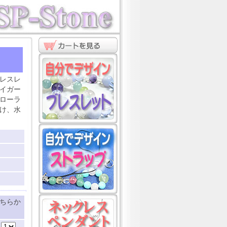
ト
レスレ
イガー
ローラ
け、水
ちらか
：