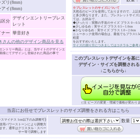
ズリ(8mm)
※ブレスレットのサイズについて
アイ(8mm)
天然石のビーズを使用しておりますので、上記
と多少異なります。また、ブレスレットサイズ
デザインエントリーブレス
ては、お好みで、
品区分
◆ぴったり：実際の手首のサイズ プラス 0～0.5
レット
◆少しゆるめ：実サイズ プラス 0.5～1.0cm
◆かなりゆるめ：実サイズ プラス 1.0～2.0cm
イナー
華音好き
ニューホック使用の場合は、最低でもプラス1.5cm
程度
きさんの他のデザイン商品を見る
をおすすめいたします。
サイズの測り方につきましてはコチラをご参考
エントリー商品』とは、当サイトのデザインエ
員様にてデザインし登録された商品の事で
このブレスレットデザインを基に
デザイン・サイズを調整される
↓こちらから↓
( 注 ビーズの変更・増減で価格が変わりま
当店にお任せでブレスレットのサイズ調整をされる方はこちら
)
ラスマイナス 1cm以下のみ調整可
数量
使用パワーストーンにより調整方
ます。通常はクリスタル・スペー
サー等で調整します