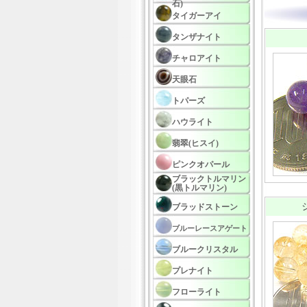
石)
タイガーアイ
タンザナイト
チャロアイト
天眼石
トパーズ
ハウライト
翡翠(ヒスイ)
ピンクオパール
ブラックトルマリン
(黒トルマリン)
ブラッドストーン
ブルーレースアゲート
ブルークリスタル
プレナイト
フローライト