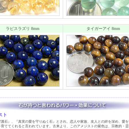
ラピスラズリ 8mm
タイガーアイ 8mm
スト
守護石』、『真実の愛を守りぬく石』とされ、恋人や家族、友人との絆を深め、愛を
を育ててくれると言われています。古来より、このアメジストの紫色は、宗教的・霊