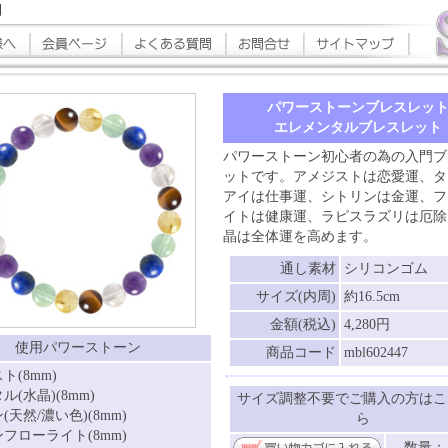
細
パワーストーンブレスレッ
エレメンタルブレスレット
パワーストーン初心者の為の入門ブ
ットです。アメジストは恋愛運、タ
アイは仕事運、シトリンは金運、フ
イトは健康運、ラピスラズリは厄除
晶は全体運を高めます。
通し素材
シリコンゴム
サイズ(内周)
約16.5cm
金額(税込)
4,280円
使用パワーストーン
商品コード
mbl602447
ト(8mm)
ル(水晶)(8mm)
サイズ調整不要でご購入の方はこ
(天然/濃い色)(8mm)
ら
フローライト(8mm)
数量