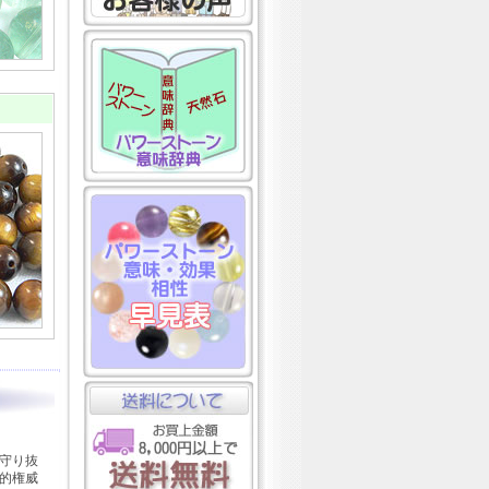
守り抜
的権威