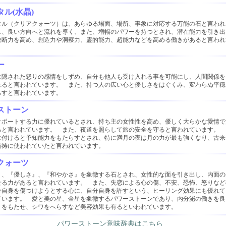
ル(水晶)
タル（クリアクォーツ）は、あらゆる場面、場所、事象に対応する万能の石と言われ
し、良い方向へと流れを導く、また、増幅のパワーを持つとされ、潜在能力を引き出
決断力を高め、創造力や洞察力、霊的能力、超能力などを高める働きがあると言われ
ー
に隠された怒りの感情をしずめ、自分も他人も受け入れる事を可能にし、人間関係を
れると言われています。 また、持つ人の広い心と優しさをはぐくみ、変わらぬ平穏
らすと言われています。
ストーン
サポートする力に優れているとされ、持ち主の女性性を高め、優しく大らかな愛情で
ると言われています。 また、夜道を照らして旅の安全を守ると言われています。 
に付けると予知能力をもたらすとされ、特に満月の夜は月の力が最も強くなり、古来
祈祷に使われていたと言われています。
クォーツ
』、『優しさ』、『和やかさ』を象徴する石とされ、女性的な面を引き出し、内面の
せる力があると言われています。 また、失恋による心の傷、不安、恐怖、怒りなど
分自身を傷つけようとする心に、自分自身を許すという、ヒーリング効果にも優れて
ています。 愛と美の星、金星を象徴するパワーストーンであり、内分泌の働きを良
リをもたせ、シワをへらすなど美容効果も有るといわれています。
パワーストーン意味辞典はこちら