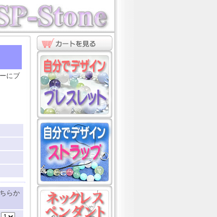
ト
ーにブ
ちらか
：