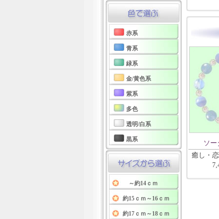
赤系
青系
緑系
金/黄色系
紫系
多色
透明/白系
黒系
ソー
癒し・恋
7
～約14ｃｍ
約15ｃｍ～16ｃｍ
約17ｃｍ～18ｃｍ