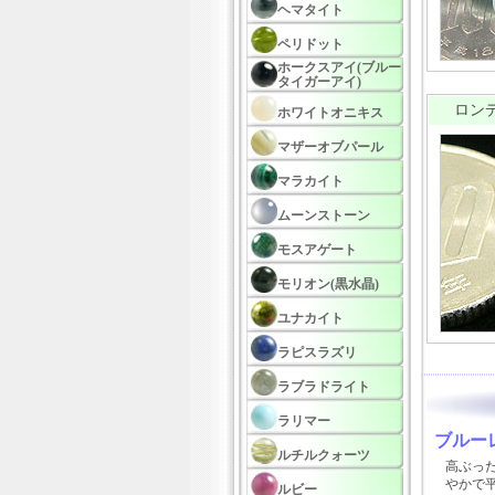
ヘマタイト
ペリドット
ホークスアイ(ブルー
タイガーアイ)
ロンデ
ホワイトオニキス
マザーオブパール
マラカイト
ムーンストーン
モスアゲート
モリオン(黒水晶)
ユナカイト
ラピスラズリ
ラブラドライト
ラリマー
ブルー
ルチルクォーツ
高ぶっ
やかで
ルビー