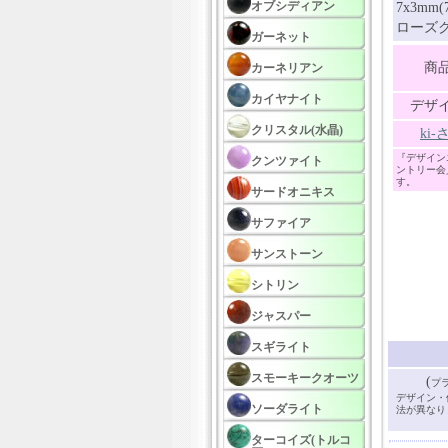
オブシディアン
7x3mm(
ローズク
ガーネット
商
カーネリアン
カイヤナイト
デザ
クリスタル(水晶)
ki
『デザイン
クンツァイト
ントリー会
す。
サードオニキス
サファイア
サンストーン
シトリン
ジャスパー
スギライト
スモーキークオーツ
(
プ
デザイン・
ソーダライト
法が異なり
ターコイズ(トルコ