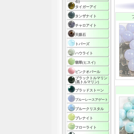
石)
タイガーアイ
タンザナイト
チャロアイト
天眼石
トパーズ
ハウライト
翡翠(ヒスイ)
ピンクオパール
ブラックトルマリン
(黒トルマリン)
ブラッドストーン
ブルーレースアゲート
ブルークリスタル
プレナイト
フローライト