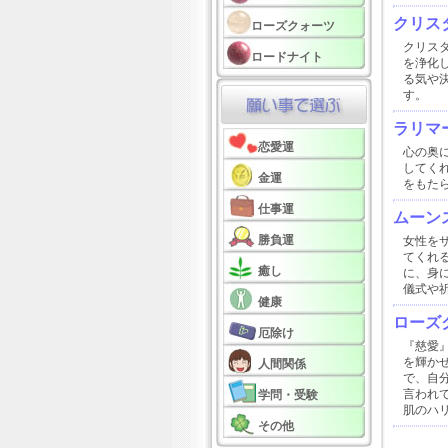
クリスタ
ローズクォーツ
クリス
ロードナイト
を浄化
る気や
す。
ラリマ
恋愛運
心の奥
してく
金運
をもた
仕事運
ムーン
勝負運
女性を
てくれ
癒し
に、身
儀式や
健康
ローズ
厄除け
『慈愛
を輝か
人間関係
で、自
言われ
学問・受験
肌のハ
その他