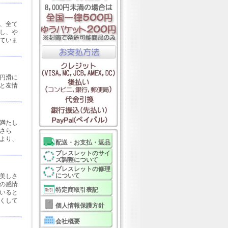
、全て
し、や
ていま
円滑に
と友情
満たし
さら
より、
配送・お支払・返品
ブレスレットのサイ
ズ調整について
ブレスレットの修理
について
美しさ
の感情
特定商取引表記
いると
くして
個人情報保護方針
会社概要