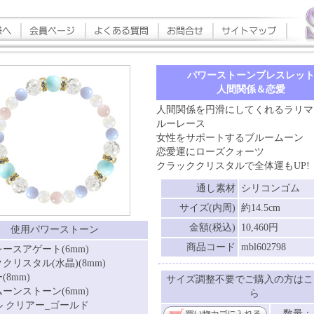
パワーストーンブレスレッ
人間関係＆恋愛
人間関係を円滑にしてくれるラリマ
ルーレース
女性をサポートするブルームーン
恋愛運にローズクォーツ
クラッククリスタルで全体運もUP!
通し素材
シリコンゴム
サイズ(内周)
約14.5cm
金額(税込)
10,460円
使用パワーストーン
商品コード
mbl602798
ースアゲート(6mm)
クリスタル(水晶)(8mm)
(8mm)
サイズ調整不要でご購入の方はこ
ーンストーン(6mm)
ら
 クリアー_ゴールド
数量