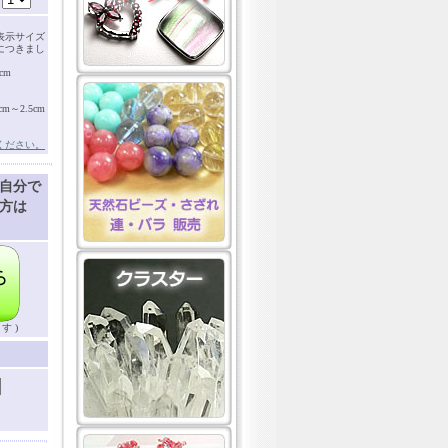
表示サイズ
につきまし
cm
～2.5cm
ください。
自分で
方は
す )