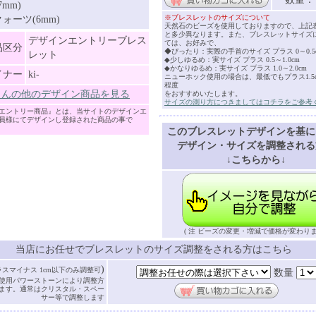
7mm)
※ブレスレットのサイズについて
ォーツ(6mm)
天然石のビーズを使用しておりますので、上記
と多少異なります。また、ブレスレットサイズ
デザインエントリーブレス
ては、お好みで、
品区分
◆ぴったり：実際の手首のサイズ プラス 0～0.5
レット
◆少しゆるめ：実サイズ プラス 0.5～1.0cm
◆かなりゆるめ：実サイズ プラス 1.0～2.0cm
イナー
ki-
ニューホック使用の場合は、最低でもプラス1.5cm
程度
-さんの他のデザイン商品を見る
をおすすめいたします。
サイズの測り方につきましてはコチラをご参考
エントリー商品』とは、当サイトのデザインエ
員様にてデザインし登録された商品の事で
このブレスレットデザインを基に
デザイン・サイズを調整される
↓こちらから↓
( 注 ビーズの変更・増減で価格が変わりま
当店にお任せでブレスレットのサイズ調整をされる方はこちら
)
ラスマイナス 1cm以下のみ調整可
数量
使用パワーストーンにより調整方
ます。通常はクリスタル・スペー
サー等で調整します