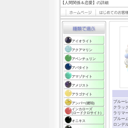
【人間関係＆恋愛】の詳細
アイオライト
アクアマリン
アベンチュリン
アパタイト
アマゾナイト
アメジスト
アラゴナイト
ブルーレ
アンバー(琥珀)
クラック
インカローズ
(ロードクロサイト)
ラリマー
ブルーム
オニキス
ロンデル