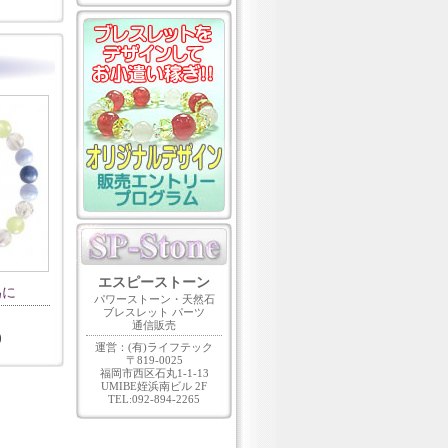
エスピーストーン
為に
パワーストーン・天然石
ブレスレット パーツ
通信販売
)
運営：(有)ライフテック
〒819-0025
福岡市西区石丸1-1-13
UMIBE姪浜南ビル 2F
TEL:092-894-2265