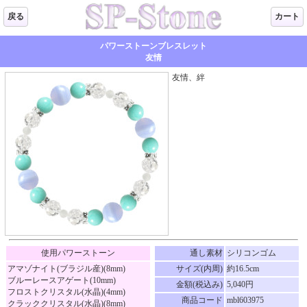
戻る
カート
パワーストーンブレスレット
友情
友情、絆
使用パワーストーン
通し素材
シリコンゴム
アマゾナイト(ブラジル産)(8mm)
サイズ(内周)
約16.5cm
ブルーレースアゲート(10mm)
金額(税込み)
5,040円
フロストクリスタル(水晶)(4mm)
商品コード
mbl603975
クラッククリスタル(水晶)(8mm)