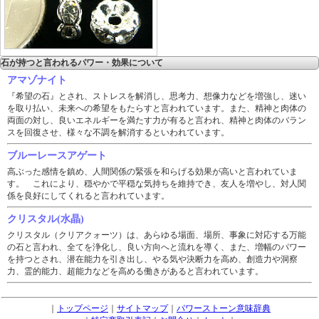
石が持つと言われるパワー・効果について
アマゾナイト
『希望の石』とされ、ストレスを解消し、思考力、想像力などを増強し、迷い
を取り払い、未来への希望をもたらすと言われています。また、精神と肉体の
両面の対し、良いエネルギーを満たす力が有ると言われ、精神と肉体のバラン
スを回復させ、様々な不調を解消するといわれています。
ブルーレースアゲート
高ぶった感情を鎮め、人間関係の緊張を和らげる効果が高いと言われていま
す。 これにより、穏やかで平穏な気持ちを維持でき、友人を増やし、対人関
係を良好にしてくれると言われています。
クリスタル(水晶)
クリスタル（クリアクォーツ）は、あらゆる場面、場所、事象に対応する万能
の石と言われ、全てを浄化し、良い方向へと流れを導く、また、増幅のパワー
を持つとされ、潜在能力を引き出し、やる気や決断力を高め、創造力や洞察
力、霊的能力、超能力などを高める働きがあると言われています。
｜
トップページ
｜
サイトマップ
｜
パワーストーン意味辞典