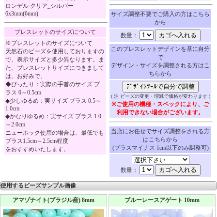
ロンデル クリア_シルバー
6x3mm(6mm)
サイズ調整不要でご購入の方はこちら
から
ブレスレットのサイズについて
数量：
※ブレスレットのサイズについて
このブレスレットデザインを基に自分
天然石のビーズを使用しておりますの
で
で、表示サイズと多少異なります。ま
デザイン・サイズを調整される方はこ
た、ブレスレットサイズにつきまして
ちらから
は、お好みで、
◆ぴったり：実際の手首のサイズ プ
ラス 0～0.5cm
( 注 ビーズの変更・増減で価格が変わります )
◆少しゆるめ：実サイズ プラス 0.5～
※ご使用の機種・スペックにより、ご
1.0cm
利用できない場合がございます。
◆かなりゆるめ：実サイズ プラス 1.0
～2.0cm
当店にお任せでサイズ調整をされる方
ニューホック使用の場合は、最低でも
はこちらから
プラス1.5cm～2.5cm程度
(プラスマイナス 1cm以下のみ調整可)
をおすすめいたします。
数量：
使用するビーズサンプル画像
アマゾナイト(ブラジル産) 8mm
ブルーレースアゲート 10mm