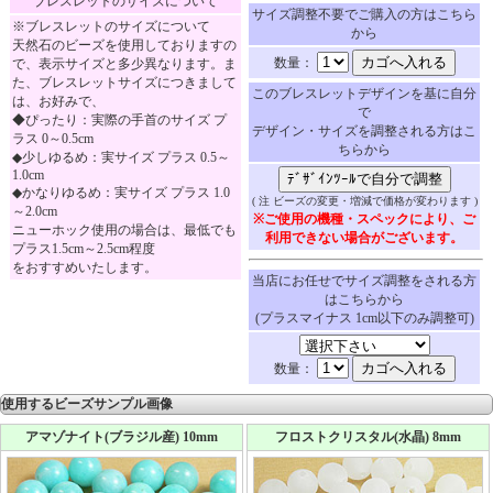
ブレスレットのサイズについて
サイズ調整不要でご購入の方はこちら
※ブレスレットのサイズについて
から
天然石のビーズを使用しておりますの
数量：
で、表示サイズと多少異なります。ま
た、ブレスレットサイズにつきまして
このブレスレットデザインを基に自分
は、お好みで、
で
◆ぴったり：実際の手首のサイズ プ
デザイン・サイズを調整される方はこ
ラス 0～0.5cm
ちらから
◆少しゆるめ：実サイズ プラス 0.5～
1.0cm
◆かなりゆるめ：実サイズ プラス 1.0
( 注 ビーズの変更・増減で価格が変わります )
～2.0cm
※ご使用の機種・スペックにより、ご
ニューホック使用の場合は、最低でも
利用できない場合がございます。
プラス1.5cm～2.5cm程度
をおすすめいたします。
当店にお任せでサイズ調整をされる方
はこちらから
(プラスマイナス 1cm以下のみ調整可)
数量：
使用するビーズサンプル画像
アマゾナイト(ブラジル産) 10mm
フロストクリスタル(水晶) 8mm