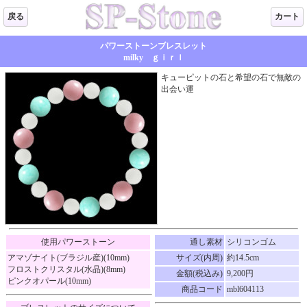
戻る
カート
パワーストーンブレスレット
milky ｇｉｒｌ
キューピットの石と希望の石で無敵の
出会い運
使用パワーストーン
通し素材
シリコンゴム
アマゾナイト(ブラジル産)(10mm)
サイズ(内周)
約14.5cm
フロストクリスタル(水晶)(8mm)
金額(税込み)
9,200円
ピンクオパール(10mm)
商品コード
mbl604113