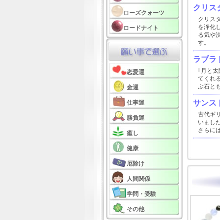
クリスタ
ローズクォーツ
クリス
を浄化
ロードナイト
る気や
す。
ラブラ
｢月と
恋愛運
てくれ
ぶ石と
金運
サンス
仕事運
古代ギ
勝負運
いまし
さらに
癒し
健康
厄除け
人間関係
学問・受験
その他