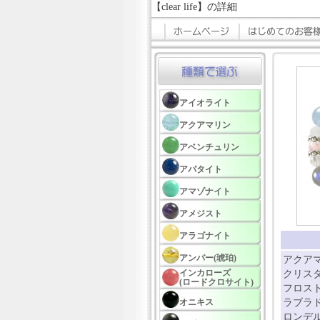
【clear life】の詳細
アイオライト
アクアマリン
アベンチュリン
アパタイト
アマゾナイト
アメジスト
アラゴナイト
アンバー(琥珀)
アクアマ
インカローズ
クリスタ
(ロードクロサイト)
フロスト
オニキス
ラブラド
ロンデル