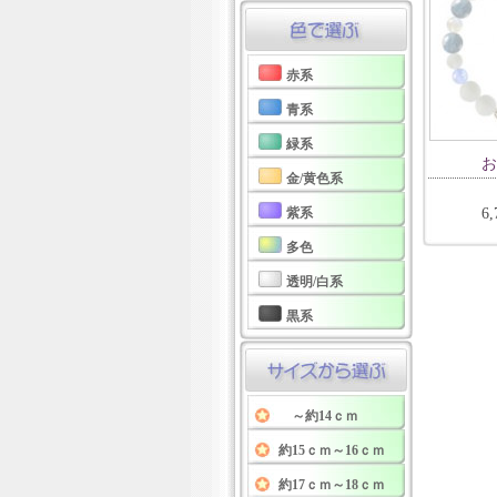
赤系
青系
緑系
お
金/黄色系
紫系
6
多色
透明/白系
黒系
～約14ｃｍ
約15ｃｍ～16ｃｍ
約17ｃｍ～18ｃｍ