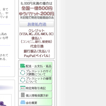
、全て
し、や
ていま
を高め
いを呼
されて
れる、
配送・お支払・返品
ブレスレットのサイ
ズ調整について
ブレスレットの修理
について
特定商取引表記
個人情報保護方針
会社概要