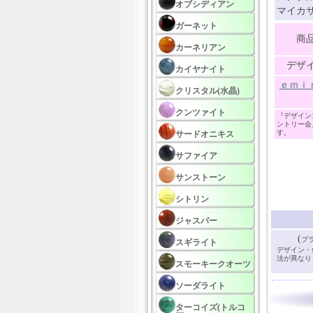
オブシディアン
マイカサ
ガーネット
商
カーネリアン
デザ
カイヤナイト
ｅｍｉ
クリスタル(水晶)
クンツァイト
『デザイン
ントリー会
す。
サードオニキス
サファイア
サンストーン
シトリン
ジャスパー
(
プ
スギライト
デザイン・
法が異なり
スモーキークオーツ
ソーダライト
ターコイズ(トルコ