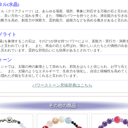
ル(水晶)
タル（クリアクォーツ）は、あらゆる場面、場所、事象に対応する万能の石と言われ
し、良い方向へと流れを導く、また、増幅のパワーを持つとされ、潜在能力を引き出
決断力を高め、創造力や洞察力、霊的能力、超能力などを高める働きがあると言われ
ドライト
太陽｣を象徴するこの石は、その2つが併せ持つパワーにより、直観力・実行力・洞察
ると言われています。 また、再会の石とも呼ばれ、懐かしい人たちとの偶然の出会
も言われています。霊的な邪気払いにも効果があるとされています。
トーン
リシャでは、太陽の神の象徴として崇められ、邪気をはらうと信じられ、お守り石と
た。 また、太陽のようなエネルギーで、生命力を強化し、自信と積極性を高めてく
は隠れた才能を引き出してくれると言われています。
パワーストーン意味辞典はこちら