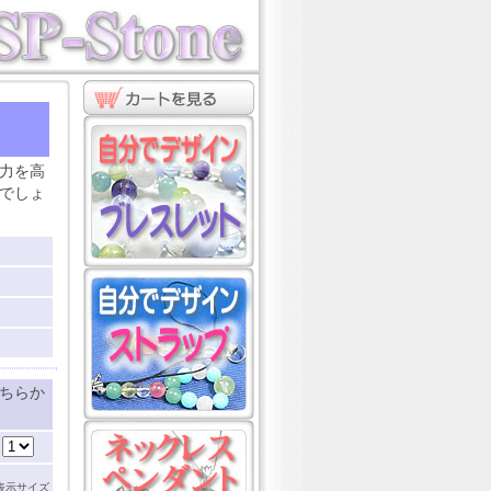
ト
力を高
でしょ
ちらか
：
表示サイズ