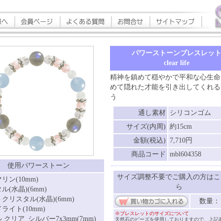
パワーストーンブレスレッ
clear life
精神を鎮めて穏やかで平和な心生命
めて隠れた才能を引き出してくれる
う
通し素材
シリコンゴム
サイズ(内周)
約15cm
金額(税込)
7,710円
商品コード
mbl604358
使用パワーストーン
サイズ調整不要でご購入の方はこ
リン(10mm)
ら
ル(水晶)(6mm)
クリスタル(水晶)(6mm)
数量
ライト(10mm)
※ブレスレットのサイズについて
 クリア_シルバー7x3mm(7mm)
天然石のビーズを使用しておりますので、上記