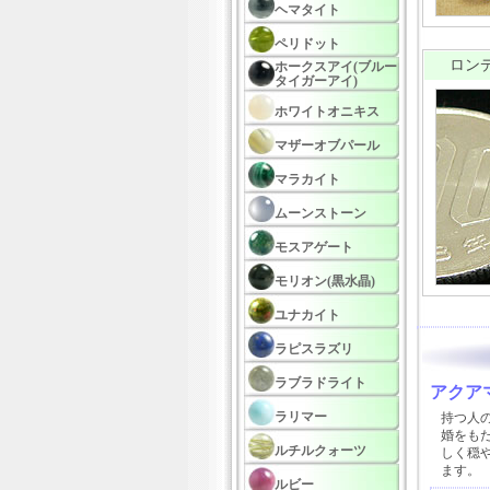
ヘマタイト
ペリドット
ロンデ
ホークスアイ(ブルー
タイガーアイ)
ホワイトオニキス
マザーオブパール
マラカイト
ムーンストーン
モスアゲート
モリオン(黒水晶)
ユナカイト
ラピスラズリ
ラブラドライト
アクア
ラリマー
持つ人
婚をも
ルチルクォーツ
しく穏
ます。
ルビー