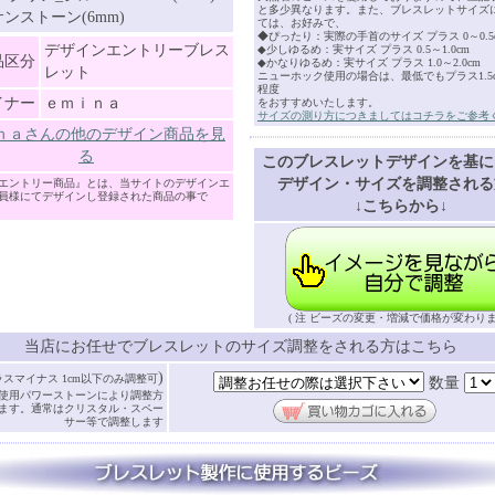
と多少異なります。また、ブレスレットサイズ
ンストーン(6mm)
ては、お好みで、
◆ぴったり：実際の手首のサイズ プラス 0～0.5
デザインエントリーブレス
◆少しゆるめ：実サイズ プラス 0.5～1.0cm
品区分
◆かなりゆるめ：実サイズ プラス 1.0～2.0cm
レット
ニューホック使用の場合は、最低でもプラス1.5cm
程度
イナー
ｅｍｉｎａ
をおすすめいたします。
サイズの測り方につきましてはコチラをご参考
ｎａさんの他のデザイン商品を見
る
このブレスレットデザインを基に
デザイン・サイズを調整される
エントリー商品』とは、当サイトのデザインエ
員様にてデザインし登録された商品の事で
↓こちらから↓
( 注 ビーズの変更・増減で価格が変わりま
当店にお任せでブレスレットのサイズ調整をされる方はこちら
)
ラスマイナス 1cm以下のみ調整可
数量
使用パワーストーンにより調整方
ます。通常はクリスタル・スペー
サー等で調整します