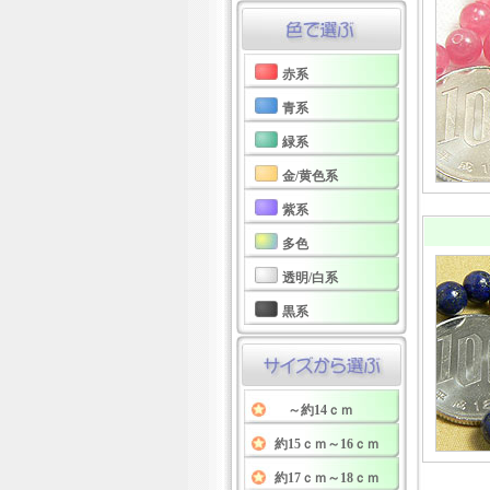
赤系
青系
緑系
金/黄色系
紫系
多色
透明/白系
黒系
～約14ｃｍ
約15ｃｍ～16ｃｍ
約17ｃｍ～18ｃｍ