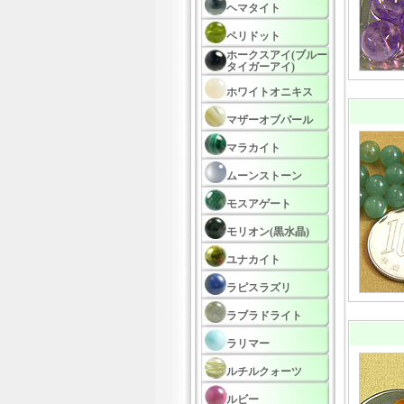
ヘマタイト
ペリドット
ホークスアイ(ブルー
タイガーアイ)
ホワイトオニキス
マザーオブパール
マラカイト
ムーンストーン
モスアゲート
モリオン(黒水晶)
ユナカイト
ラピスラズリ
ラブラドライト
ラリマー
ルチルクォーツ
ルビー