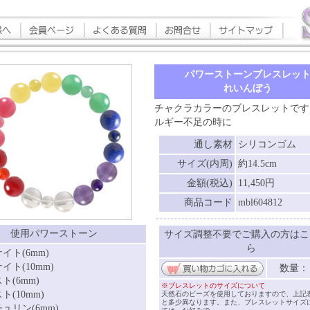
パワーストーンブレスレッ
れいんぼう
チャクラカラーのブレスレットです
ルギー不足の時に
通し素材
シリコンゴム
サイズ(内周)
約14.5cm
金額(税込)
11,450円
商品コード
mbl604812
使用パワーストーン
サイズ調整不要でご購入の方はこ
ら
イト(6mm)
イト(10mm)
数量
ト(6mm)
※ブレスレットのサイズについて
ト(10mm)
天然石のビーズを使用しておりますので、上記
と多少異なります。また、ブレスレットサイズ
ュリン(6mm)