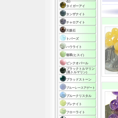
石)
タイガーアイ
タンザナイト
チャロアイト
天眼石
トパーズ
ハウライト
翡翠(ヒスイ)
ピンクオパール
ブラックトルマリン
(黒トルマリン)
ブラッドストーン
ブルーレースアゲート
ブルークリスタル
プレナイト
フローライト