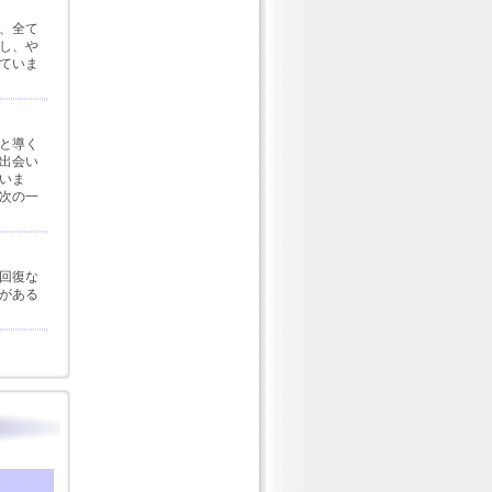
、全て
し、や
ていま
と導く
出会い
いま
次の一
回復な
がある