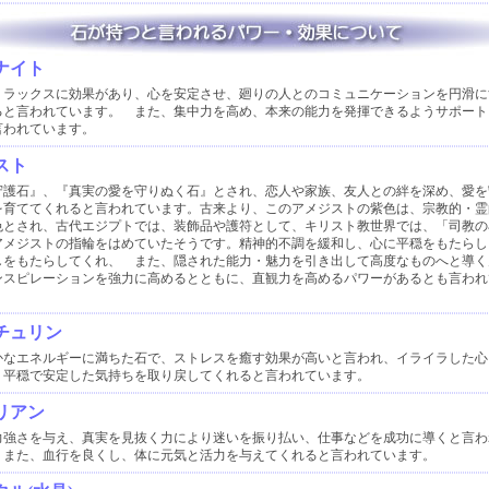
ナイト
リラックスに効果があり、心を安定させ、廻りの人とのコミュニケーションを円滑に
ると言われています。 また、集中力を高め、本来の能力を発揮できるようサポート
言われています。
スト
守護石』、『真実の愛を守りぬく石』とされ、恋人や家族、友人との絆を深め、愛を
を育ててくれると言われています。古来より、このアメジストの紫色は、宗教的・霊
色とされ、古代エジプトでは、装飾品や護符として、キリスト教世界では、「司教の
アメジストの指輪をはめていたそうです。精神的不調を緩和し、心に平穏をもたらし
しをもたらしてくれ、 また、隠された能力・魅力を引き出して高度なものへと導く
ンスピレーションを強力に高めるとともに、直観力を高めるパワーがあるとも言われ
チュリン
かなエネルギーに満ちた石で、ストレスを癒す効果が高いと言われ、イライラした心
、平穏で安定した気持ちを取り戻してくれると言われています。
リアン
力強さを与え、真実を見抜く力により迷いを振り払い、仕事などを成功に導くと言わ
 また、血行を良くし、体に元気と活力を与えてくれると言われています。