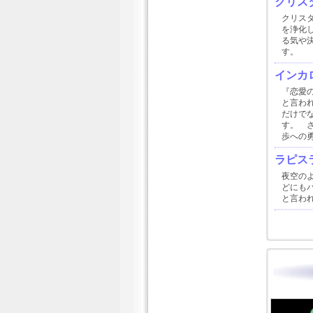
クリスタ
クリス
を浄化
る気や
す。
インカ
『恋愛
と言わ
だけで
す。 
歩への
ラピス
夜空の
どにも
と言わ