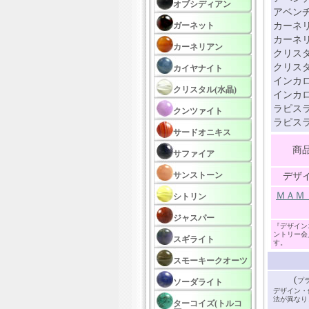
オブシディアン
アベンチ
ガーネット
カーネリ
カーネリ
カーネリアン
クリスタ
クリスタル
カイヤナイト
インカロ
クリスタル(水晶)
インカロ
ラピスラ
クンツァイト
ラピスラ
サードオニキス
商
サファイア
サンストーン
デザ
ＭＡＭ
シトリン
ジャスパー
『デザイン
ントリー会
スギライト
す。
スモーキークオーツ
(
プ
ソーダライト
デザイン・
法が異なり
ターコイズ(トルコ