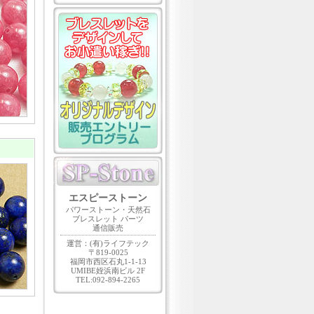
エスピーストーン
パワーストーン・天然石
ブレスレット パーツ
通信販売
運営：(有)ライフテック
〒819-0025
福岡市西区石丸1-1-13
UMIBE姪浜南ビル 2F
TEL:092-894-2265