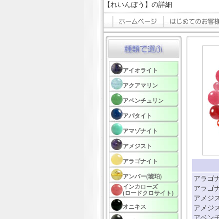
【れいんぼう】の詳細
アイオライト
アクアマリン
アベンチュリン
アパタイト
アマゾナイト
アメジスト
アラゴナイト
アンバー(琥珀)
アラゴナ
インカローズ
アラゴナ
(ロードクロサイト)
アメジス
オニキス
アメジス
アベンチ