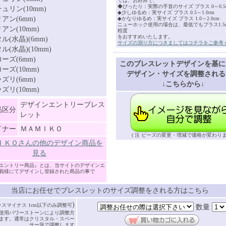
ては、お好みで、
◆ぴったり：実際の手首のサイズ プラス 0～0.5
ュリン(10mm)
◆少しゆるめ：実サイズ プラス 0.5～1.0cm
アン(6mm)
◆かなりゆるめ：実サイズ プラス 1.0～2.0cm
ニューホック使用の場合は、最低でもプラス1.5cm
アン(10mm)
程度
をおすすめいたします。
ル(水晶)(6mm)
サイズの測り方につきましてはコチラをご参考
(水晶)(10mm)
ーズ(6mm)
このブレスレットデザインを基に
ーズ(10mm)
デザイン・サイズを調整される
ズリ(6mm)
↓こちらから↓
ズリ(10mm)
デザインエントリーブレス
品区分
レット
イナー
ＭＡＭＩＫＯ
( 注 ビーズの変更・増減で価格が変わりま
ＩＫＯさんの他のデザイン商品を
見る
エントリー商品』とは、当サイトのデザインエ
員様にてデザインし登録された商品の事で
当店にお任せでブレスレットのサイズ調整をされる方はこちら
)
ラスマイナス 1cm以下のみ調整可
数量
使用パワーストーンにより調整方
ます。通常はクリスタル・スペー
サー等で調整します