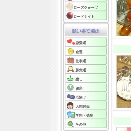
ローズクォーツ
ロードナイト
恋愛運
金運
仕事運
勝負運
癒し
健康
厄除け
人間関係
学問・受験
その他