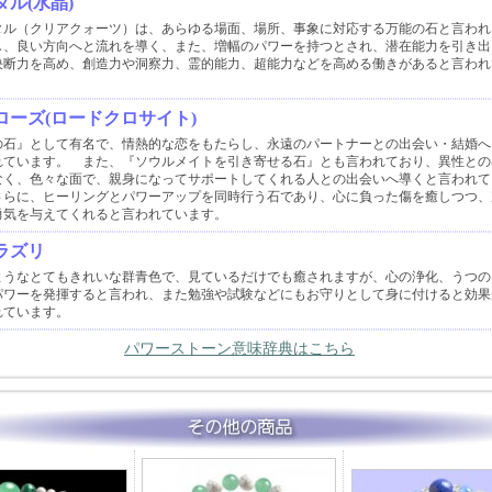
ル(水晶)
タル（クリアクォーツ）は、あらゆる場面、場所、事象に対応する万能の石と言われ
し、良い方向へと流れを導く、また、増幅のパワーを持つとされ、潜在能力を引き出
決断力を高め、創造力や洞察力、霊的能力、超能力などを高める働きがあると言われ
ローズ(ロードクロサイト)
の石』として有名で、情熱的な恋をもたらし、永遠のパートナーとの出会い・結婚へ
れています。 また、『ソウルメイトを引き寄せる石』とも言われており、異性との
なく、色々な面で、親身になってサポートしてくれる人との出会いへ導くと言われて
さらに、ヒーリングとパワーアップを同時行う石であり、心に負った傷を癒しつつ、
勇気を与えてくれると言われています。
ラズリ
ようなとてもきれいな群青色で、見ているだけでも癒されますが、心の浄化、うつの
パワーを発揮すると言われ、また勉強や試験などにもお守りとして身に付けると効果
れています。
パワーストーン意味辞典はこちら