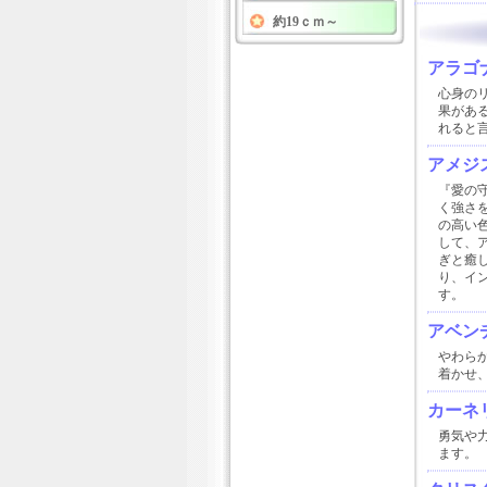
約19ｃｍ～
アラゴ
心身の
果があ
れると
アメジ
『愛の
く強さ
の高い
して、
ぎと癒
り、イ
す。
アベン
やわら
着かせ
カーネ
勇気や
ます。