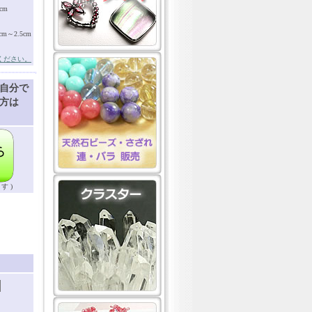
cm
～2.5cm
ください。
自分で
方は
す )