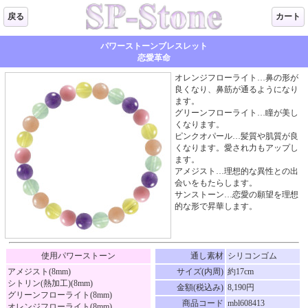
戻る
カート
パワーストーンブレスレット
恋愛革命
オレンジフローライト…鼻の形が
良くなり、鼻筋が通るようになり
ます。
グリーンフローライト…瞳が美し
くなります。
ピンクオパール…髪質や肌質が良
くなります。愛され力もアップし
ます。
アメジスト…理想的な異性との出
会いをもたらします。
サンストーン…恋愛の願望を理想
的な形で昇華します。
使用パワーストーン
通し素材
シリコンゴム
アメジスト(8mm)
サイズ(内周)
約17cm
シトリン(熱加工)(8mm)
金額(税込み)
8,190円
グリーンフローライト(8mm)
商品コード
mbl608413
オレンジフローライト(8mm)