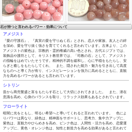
石が持つと言われるパワー・効果について
アメジスト
『愛の守護石』、『真実の愛を守りぬく石』とされ、恋人や家族、友人との絆
を深め、愛を守り抜く強さを育ててくれると言われています。古来より、この
アメジストの紫色は、宗教的・霊的権威の高い色とされ、古代エジプトでは、
装飾品や護符として、キリスト教世界では、「司教の石」として、アメジスト
の指輪をはめていたそうです。精神的不調を緩和し、心に平穏をもたらし、安
らぎと癒しをもたらしてくれ、 また、隠された能力・魅力を引き出して高度
なものへと導く力が有り、インスピレーションを強力に高めるとともに、直観
力を高めるパワーがあるとも言われています。
シトリン
昔から商売繁盛と富をもたらす石として大切にされてきました。 また、潜在
意識を高め、心身のバランスを取り、リラックス効果もあるとされています。
フローライト
暗闇に光をともし、明るい希望へと導いてくれると言われています。 色によ
りパワーは異なり、緑色は、精神面をサポートし、思考力、集中力アップに、
紫色は、直観力やひらめきを高め、ピンク色は、人間性・活力を高め、恋愛運
アップに、黄色・オレンジ色は、知性と創造力を高める効果があると言われて