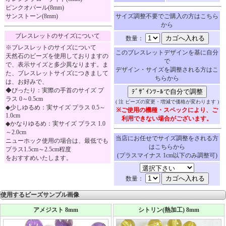
ピンクオパール(8mm)
サンストーン(8mm)
サイズ調整不要でご購入の方はこちら
から
ブレスレットのサイズについて
数量：
※ブレスレットのサイズについて
このブレスレットデザインを基に自分
天然石のビーズを使用しておりますの
で
で、表示サイズと多少異なります。ま
デザイン・サイズを調整される方はこ
た、ブレスレットサイズにつきまして
ちらから
は、お好みで、
◆ぴったり：実際の手首のサイズ プ
ラス 0～0.5cm
( 注 ビーズの変更・増減で価格が変わります )
◆少しゆるめ：実サイズ プラス 0.5～
※ご使用の機種・スペックにより、ご
1.0cm
利用できない場合がございます。
◆かなりゆるめ：実サイズ プラス 1.0
～2.0cm
当店にお任せでサイズ調整をされる方
ニューホック使用の場合は、最低でも
はこちらから
プラス1.5cm～2.5cm程度
(プラスマイナス 1cm以下のみ調整可)
をおすすめいたします。
数量：
使用するビーズサンプル画像
アメジスト 8mm
シトリン(熱加工) 8mm