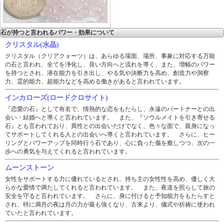
石が持つと言われるパワー・効果について
クリスタル(水晶)
クリスタル（クリアクォーツ）は、あらゆる場面、場所、事象に対応する万能
の石と言われ、全てを浄化し、良い方向へと流れを導く、また、増幅のパワー
を持つとされ、潜在能力を引き出し、やる気や決断力を高め、創造力や洞察
力、霊的能力、超能力などを高める働きがあると言われています。
インカローズ(ロードクロサイト)
『恋愛の石』として有名で、情熱的な恋をもたらし、永遠のパートナーとの出
会い・結婚へと導くと言われています。 また、『ソウルメイトを引き寄せる
石』とも言われており、異性との出会いだけでなく、色々な面で、親身になっ
てサポートしてくれる人との出会いへ導くと言われています。 さらに、ヒー
リングとパワーアップを同時行う石であり、心に負った傷を癒しつつ、次の一
歩への勇気を与えてくれると言われています。
ムーンストーン
女性をサポートする力に優れているとされ、持ち主の女性性を高め、優しく大
らかな愛情で満たしてくれると言われています。 また、夜道を照らして旅の
安全を守ると言われています。 さらに、身に付けると予知能力をもたらすと
され、特に満月の夜は月の力が最も強くなり、古来より、儀式や祈祷に使われ
ていたと言われています。