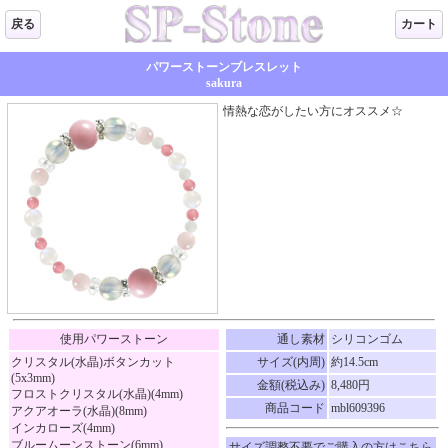
戻る
カート
パワーストーンブレスレット
sakura
情熱な恋がしたい方にオススメ☆
使用パワーストーン
通し素材
シリコンゴム
クリスタル(水晶)ボタンカット
サイズ(内周)
約14.5cm
(5x3mm)
金額(税込み)
8,480円
フロストクリスタル(水晶)(4mm)
商品コード
mbl609396
アクアオーラ(水晶)(8mm)
インカローズ(4mm)
ブルームーンストーン(6mm)
サイズ調整不要でご購入の方はこちら