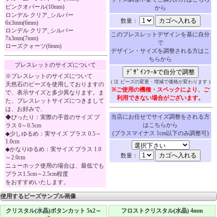
ピンクオパール(10mm)
から
ロンデル クリア_シルバー
数量：
6x3mm(6mm)
ロンデル クリア_シルバー
このブレスレットデザインを基に自分
7x3mm(7mm)
で
ローズクォーツ(6mm)
デザイン・サイズを調整される方はこ
ちらから
ブレスレットのサイズについて
※ブレスレットのサイズについて
( 注 ビーズの変更・増減で価格が変わります )
天然石のビーズを使用しておりますの
※ご使用の機種・スペックにより、ご
で、表示サイズと多少異なります。ま
利用できない場合がございます。
た、ブレスレットサイズにつきまして
は、お好みで、
当店にお任せでサイズ調整をされる方
◆ぴったり：実際の手首のサイズ プ
はこちらから
ラス 0～0.5cm
(プラスマイナス 1cm以下のみ調整可)
◆少しゆるめ：実サイズ プラス 0.5～
1.0cm
◆かなりゆるめ：実サイズ プラス 1.0
数量：
～2.0cm
ニューホック使用の場合は、最低でも
プラス1.5cm～2.5cm程度
をおすすめいたします。
使用するビーズサンプル画像
クリスタル(水晶)ボタンカット 5x2～
フロストクリスタル(水晶) 4mm