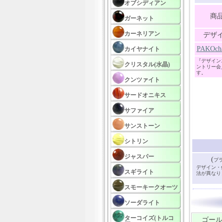
オブシディアン
商
ガーネット
カーネリアン
デザ
PAKO
カイヤナイト
『デザイン
クリスタル(水晶)
ントリー会
す。
クンツァイト
サードオニキス
サファイア
サンストーン
シトリン
ジャスパー
(
プ
デザイン・
スギライト
法が異なり
スモーキークオーツ
ソーダライト
ターコイズ(トルコ
ゴール