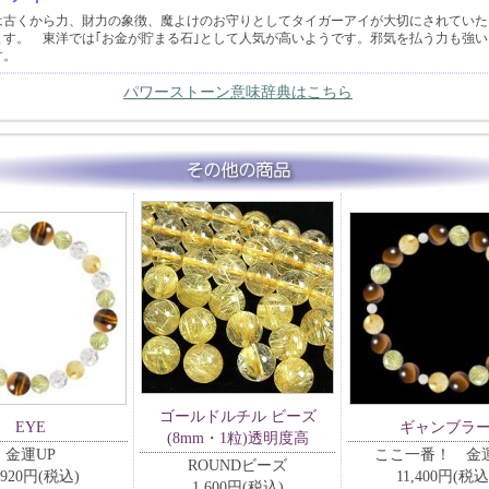
は古くから力、財力の象徴、魔よけのお守りとしてタイガーアイが大切にされていた
ます。 東洋では｢お金が貯まる石｣として人気が高いようです。邪気を払う力も強い
す。
パワーストーン意味辞典はこちら
ゴールドルチル ビーズ
EYE
ギャンブラ
(8mm・1粒)透明度高
金運UP
ここ一番！ 金運
ROUNDビーズ
,920円(税込)
11,400円(税込
1,600円(税込)