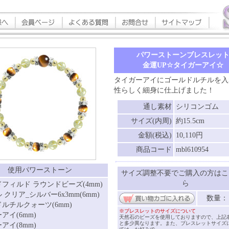
パワーストーンブレスレッ
金運UP☆タイガーアイ☆
タイガーアイにゴールドルチルを入
性らしく細身に仕上げました！
通し素材
シリコンゴム
サイズ(内周)
約15.5cm
金額(税込)
10,110円
商品コード
mbl610954
使用パワーストーン
サイズ調整不要でご購入の方はこ
ら
フィルド ラウンドビーズ(4mm)
 クリア_シルバー6x3mm(6mm)
数量
ルチルクォーツ(6mm)
※ブレスレットのサイズについて
アイ(6mm)
天然石のビーズを使用しておりますので、上記
と多少異なります。また、ブレスレットサイズ
アイ(8mm)