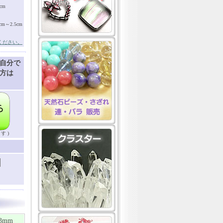
cm
～2.5cm
ください。
自分で
方は
す )
3mm