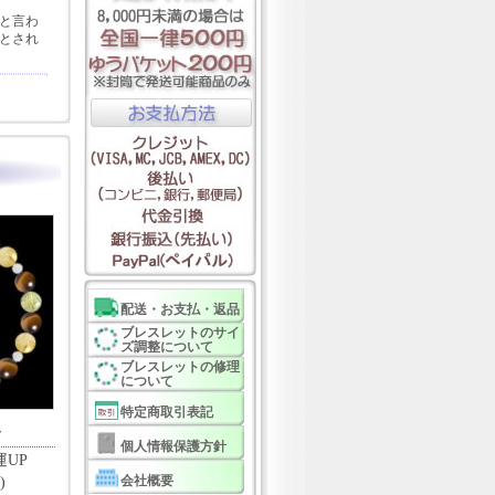
と言わ
とされ
配送・お支払・返品
ブレスレットのサイ
ズ調整について
ブレスレットの修理
について
特定商取引表記
ー
個人情報保護方針
UP
会社概要
)