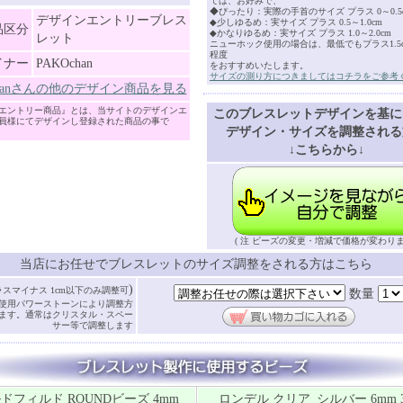
ては、お好みで、
◆ぴったり：実際の手首のサイズ プラス 0～0.5
デザインエントリーブレス
◆少しゆるめ：実サイズ プラス 0.5～1.0cm
品区分
◆かなりゆるめ：実サイズ プラス 1.0～2.0cm
レット
ニューホック使用の場合は、最低でもプラス1.5cm
程度
イナー
PAKOchan
をおすすめいたします。
サイズの測り方につきましてはコチラをご参考
chanさんの他のデザイン商品を見る
エントリー商品』とは、当サイトのデザインエ
このブレスレットデザインを基に
員様にてデザインし登録された商品の事で
デザイン・サイズを調整される
↓こちらから↓
( 注 ビーズの変更・増減で価格が変わりま
当店にお任せでブレスレットのサイズ調整をされる方はこちら
)
ラスマイナス 1cm以下のみ調整可
数量
使用パワーストーンにより調整方
ます。通常はクリスタル・スペー
サー等で調整します
ドフィルド ROUNDビーズ 4mm
ロンデル クリア_シルバー 6mm 