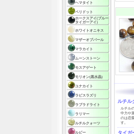
ヘマタイト
ペリドット
ホークスアイ(ブルー
タイガーアイ)
ホワイトオニキス
マザーオブパール
マラカイト
ムーンストーン
モスアゲート
モリオン(黒水晶)
ユナカイト
ラピスラズリ
ルチル
ラブラドライト
ルチル
中力や
ラリマー
のは恋
す。
ルチルクォーツ
タイガ
ルビー