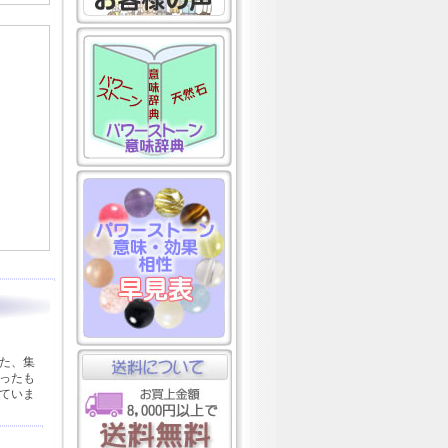
た、集
ったも
ていま