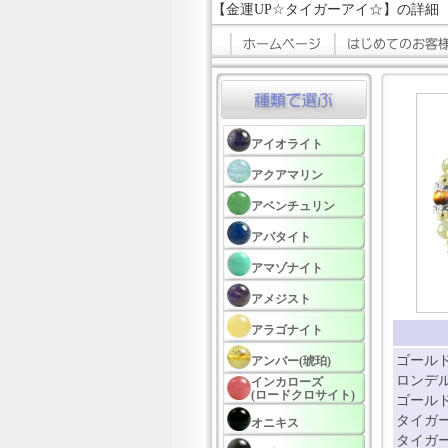
【金運UP☆タイガーアイ☆】の詳細
アイオライト
アクアマリン
アベンチュリン
アパタイト
アマゾナイト
アメジスト
アラゴナイト
ゴールド
アンバー(琥珀)
ロンデル
インカローズ
(ロードクロサイト)
ゴールド
タイガー
オニキス
タイガー