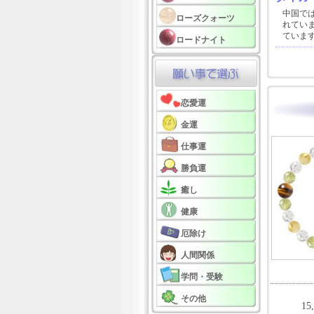
中国で
ローズクォーツ
れてい
ていま
ロードナイト
恋愛運
金運
仕事運
勝負運
癒し
健康
厄除け
人間関係
学問・受験
その他
15