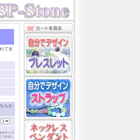
ト
れて女
ちらか
：
表示サイズ
につきまし