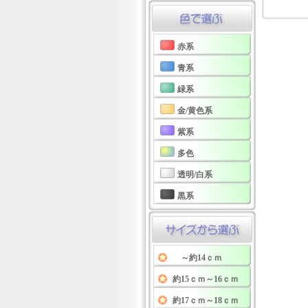
赤系
青系
緑系
金/黄色系
紫系
多色
透明/白系
黒系
～約14ｃｍ
約15ｃｍ～16ｃｍ
約17ｃｍ～18ｃｍ