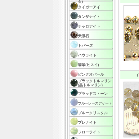
石)
タイガーアイ
タンザナイト
チャロアイト
天眼石
トパーズ
ハウライト
翡翠(ヒスイ)
ピンクオパール
ゴ
ブラックトルマリン
(黒トルマリン)
ブラッドストーン
ブルーレースアゲート
ブルークリスタル
プレナイト
フローライト