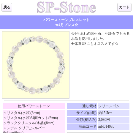
戻る
カート
パワーストーンブレスレット
☆4月ブレス☆
4月生まれの誕生石、守護石でもある
水晶を使用しました。
全体運UPにもオススメです☆
使用パワーストーン
通し素材
シリコンゴム
クリスタル(水晶)(8mm)
サイズ(内周)
約15.5cm
クリスタル(水晶)64面カット(6mm)
金額(税込み)
3,080円
クラッククリスタル(水晶)(8mm)
商品コード
mbl614035
ロンデル クリア_シルバー
6x3mm(6mm)