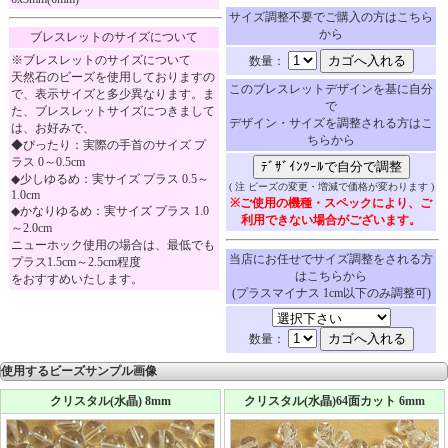
サイズ調整不要でご購入の方はこちら
から
ブレスレットのサイズについて
※ブレスレットのサイズについて
数量：
天然石のビーズを使用しておりますの
このブレスレットデザインを基に自分
で、表示サイズと多少異なります。ま
で
た、ブレスレットサイズにつきまして
デザイン・サイズを調整される方はこ
は、お好みで、
ちらから
◆ぴったり：実際の手首のサイズ プ
ラス 0～0.5cm
◆少しゆるめ：実サイズ プラス 0.5～
( 注 ビーズの変更・増減で価格が変わります )
1.0cm
※ご使用の機種・スペックにより、ご
◆かなりゆるめ：実サイズ プラス 1.0
利用できない場合がございます。
～2.0cm
ニューホック使用の場合は、最低でも
当店にお任せでサイズ調整をされる方
プラス1.5cm～2.5cm程度
はこちらから
をおすすめいたします。
(プラスマイナス 1cm以下のみ調整可)
数量：
使用するビーズサンプル画像
クリスタル(水晶) 8mm
クリスタル(水晶)64面カット 6mm