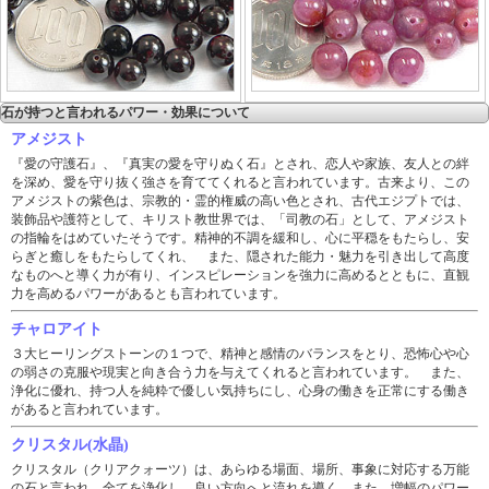
石が持つと言われるパワー・効果について
アメジスト
『愛の守護石』、『真実の愛を守りぬく石』とされ、恋人や家族、友人との絆
を深め、愛を守り抜く強さを育ててくれると言われています。古来より、この
アメジストの紫色は、宗教的・霊的権威の高い色とされ、古代エジプトでは、
装飾品や護符として、キリスト教世界では、「司教の石」として、アメジスト
の指輪をはめていたそうです。精神的不調を緩和し、心に平穏をもたらし、安
らぎと癒しをもたらしてくれ、 また、隠された能力・魅力を引き出して高度
なものへと導く力が有り、インスピレーションを強力に高めるとともに、直観
力を高めるパワーがあるとも言われています。
チャロアイト
３大ヒーリングストーンの１つで、精神と感情のバランスをとり、恐怖心や心
の弱さの克服や現実と向き合う力を与えてくれると言われています。 また、
浄化に優れ、持つ人を純粋で優しい気持ちにし、心身の働きを正常にする働き
があると言われています。
クリスタル(水晶)
クリスタル（クリアクォーツ）は、あらゆる場面、場所、事象に対応する万能
の石と言われ、全てを浄化し、良い方向へと流れを導く、また、増幅のパワー