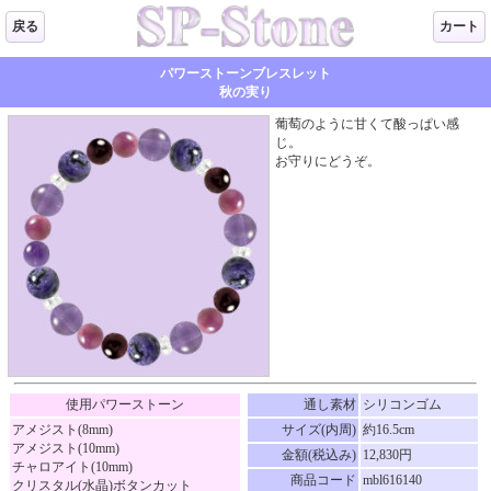
戻る
カート
パワーストーンブレスレット
秋の実り
葡萄のように甘くて酸っぱい感
じ。
お守りにどうぞ。
使用パワーストーン
通し素材
シリコンゴム
アメジスト(8mm)
サイズ(内周)
約16.5cm
アメジスト(10mm)
金額(税込み)
12,830円
チャロアイト(10mm)
商品コード
mbl616140
クリスタル(水晶)ボタンカット