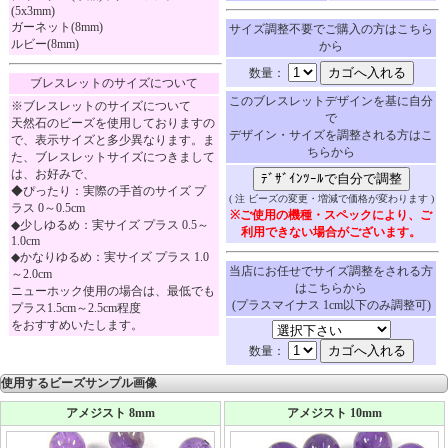
(5x3mm)
ガーネット(8mm)
サイズ調整不要でご購入の方はこちら
ルビー(8mm)
から
数量：
ブレスレットのサイズについて
このブレスレットデザインを基に自分
※ブレスレットのサイズについて
で
天然石のビーズを使用しておりますの
デザイン・サイズを調整される方はこ
で、表示サイズと多少異なります。ま
ちらから
た、ブレスレットサイズにつきまして
は、お好みで、
◆ぴったり：実際の手首のサイズ プ
( 注 ビーズの変更・増減で価格が変わります )
ラス 0～0.5cm
※ご使用の機種・スペックにより、ご
◆少しゆるめ：実サイズ プラス 0.5～
利用できない場合がございます。
1.0cm
◆かなりゆるめ：実サイズ プラス 1.0
当店にお任せでサイズ調整をされる方
～2.0cm
はこちらから
ニューホック使用の場合は、最低でも
(プラスマイナス 1cm以下のみ調整可)
プラス1.5cm～2.5cm程度
をおすすめいたします。
数量：
使用するビーズサンプル画像
アメジスト 8mm
アメジスト 10mm