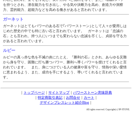
を持つとされ、潜在能力を引き出し、やる気や決断力を高め、創造力や洞察
力、霊的能力、超能力などを高める働きがあると言われています。
ガーネット
ガーネットはとてもパワーのある石で｢パワーストーン｣として人々が愛用しは
じめた歴史の中でも特に古い石と言われています。 ガーネットは「忠誠の
石」とも言われ、持つ人にいつまでも変わらない忠誠を尽くし、貞節を守る力
があると言われています。
ルビー
ルビーの真っ赤な色を不滅の炎にたとえ、『勝利の石』とされ、あらゆる災難
から身を守り、困難に打ち勝つパワー、勝利へ導くパワーを授けてくれると言
われています。 また、身につけている人の健康や富を守り、情熱や深い愛情
に恵まれるよう、また、成功を手にするよう、導いてくれると言われていま
す。
｜
トップページ
｜
サイトマップ
｜
パワーストーン意味辞典
｜
特定商取引表記
｜
お問合せ
｜
カート
｜
デザインブレスレット紹介Blog
｜
All rights reserved. Copyright(c) SP-STONE.