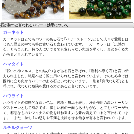
石が持つと言われるパワー・効果について
ガーネット
ガーネットはとてもパワーのある石で｢パワーストーン｣として人々が愛用しは
じめた歴史の中でも特に古い石と言われています。 ガーネットは「忠誠の
石」とも言われ、持つ人にいつまでも変わらない忠誠を尽くし、貞節を守る力
があると言われています。
ヘマタイト
「戦いの神マルス」との結びつきがある石と呼ばれ、｢勝利へ導く石｣と言い伝
えられました。戦場へ赴く際に用いられたと言われています。そのため今では
困難に立ち向かうパワーのある石といわれています。 別名｢身代わり石｣とも
呼ばれ、代わりに危険を受ける力があると言われています。
ハウライト
ハウライトの特徴的な白い色は、純粋・無垢を表し、浄化作用の高いヒーリン
グストーンとして有名です。優しい石の一面もありながら、とてもパワーが強
く、邪悪なものやマイナスの物を跳ね返す力も兼ね備えていると言われていま
す。 また、持ち主の怒りや不満を沈静させる働きが有ると言われています。
ルチルクォーツ