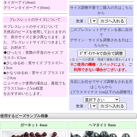
タイガーアイ(4mm)
グリーンタイガーアイ(6mm)
サイズ調整不要でご購入の方はこちら
から
ブレスレットのサイズについて
数量：
※ブレスレットのサイズについて
このブレスレットデザインを基に自分
天然石のビーズを使用しておりますの
で
で、表示サイズと多少異なります。ま
デザイン・サイズを調整される方はこ
た、ブレスレットサイズにつきまして
ちらから
は、お好みで、
◆ぴったり：実際の手首のサイズ プ
ラス 0～0.5cm
( 注 ビーズの変更・増減で価格が変わります )
◆少しゆるめ：実サイズ プラス 0.5～
※ご使用の機種・スペックにより、ご
1.0cm
利用できない場合がございます。
◆かなりゆるめ：実サイズ プラス 1.0
～2.0cm
当店にお任せでサイズ調整をされる方
ニューホック使用の場合は、最低でも
はこちらから
プラス1.5cm～2.5cm程度
(プラスマイナス 1cm以下のみ調整可)
をおすすめいたします。
数量：
使用するビーズサンプル画像
ガーネット 4mm
ヘマタイト 8mm