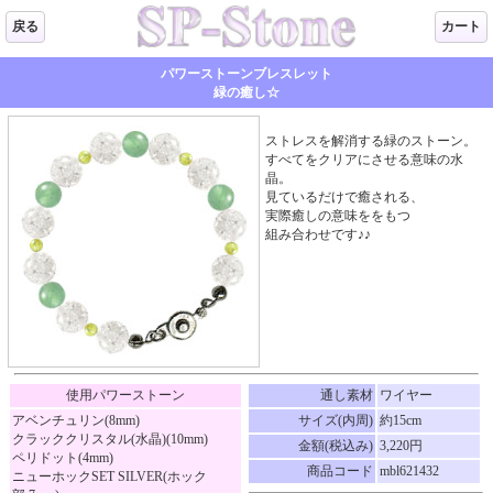
戻る
カート
パワーストーンブレスレット
緑の癒し☆
ストレスを解消する緑のストーン。
すべてをクリアにさせる意味の水
晶。
見ているだけで癒される、
実際癒しの意味ををもつ
組み合わせです♪♪
使用パワーストーン
通し素材
ワイヤー
アベンチュリン(8mm)
サイズ(内周)
約15cm
クラッククリスタル(水晶)(10mm)
金額(税込み)
3,220円
ペリドット(4mm)
商品コード
mbl621432
ニューホックSET SILVER(ホック