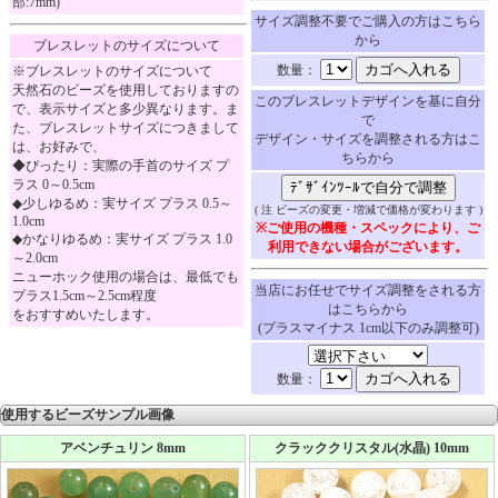
部:7mm)
サイズ調整不要でご購入の方はこちら
から
ブレスレットのサイズについて
数量：
※ブレスレットのサイズについて
天然石のビーズを使用しておりますの
このブレスレットデザインを基に自分
で、表示サイズと多少異なります。ま
で
た、ブレスレットサイズにつきまして
デザイン・サイズを調整される方はこ
は、お好みで、
ちらから
◆ぴったり：実際の手首のサイズ プ
ラス 0～0.5cm
◆少しゆるめ：実サイズ プラス 0.5～
( 注 ビーズの変更・増減で価格が変わります )
1.0cm
※ご使用の機種・スペックにより、ご
◆かなりゆるめ：実サイズ プラス 1.0
利用できない場合がございます。
～2.0cm
ニューホック使用の場合は、最低でも
当店にお任せでサイズ調整をされる方
プラス1.5cm～2.5cm程度
はこちらから
をおすすめいたします。
(プラスマイナス 1cm以下のみ調整可)
数量：
使用するビーズサンプル画像
アベンチュリン 8mm
クラッククリスタル(水晶) 10mm