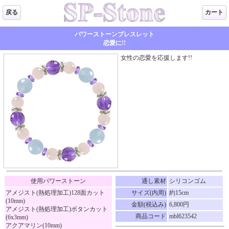
戻る
カート
パワーストーンブレスレット
恋愛に!!
女性の恋愛を応援します!!
使用パワーストーン
通し素材
シリコンゴム
アメジスト(熱処理加工)128面カット
サイズ(内周)
約15cm
(10mm)
金額(税込み)
6,800円
アメジスト(熱処理加工)ボタンカット
商品コード
mbl623542
(6x3mm)
アクアマリン(10mm)