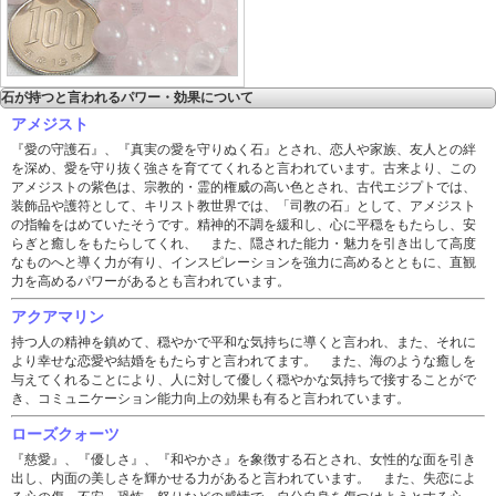
石が持つと言われるパワー・効果について
アメジスト
『愛の守護石』、『真実の愛を守りぬく石』とされ、恋人や家族、友人との絆
を深め、愛を守り抜く強さを育ててくれると言われています。古来より、この
アメジストの紫色は、宗教的・霊的権威の高い色とされ、古代エジプトでは、
装飾品や護符として、キリスト教世界では、「司教の石」として、アメジスト
の指輪をはめていたそうです。精神的不調を緩和し、心に平穏をもたらし、安
らぎと癒しをもたらしてくれ、 また、隠された能力・魅力を引き出して高度
なものへと導く力が有り、インスピレーションを強力に高めるとともに、直観
力を高めるパワーがあるとも言われています。
アクアマリン
持つ人の精神を鎮めて、穏やかで平和な気持ちに導くと言われ、また、それに
より幸せな恋愛や結婚をもたらすと言われてます。 また、海のような癒しを
与えてくれることにより、人に対して優しく穏やかな気持ちで接することがで
き、コミュニケーション能力向上の効果も有ると言われています。
ローズクォーツ
『慈愛』、『優しさ』、『和やかさ』を象徴する石とされ、女性的な面を引き
出し、内面の美しさを輝かせる力があると言われています。 また、失恋によ