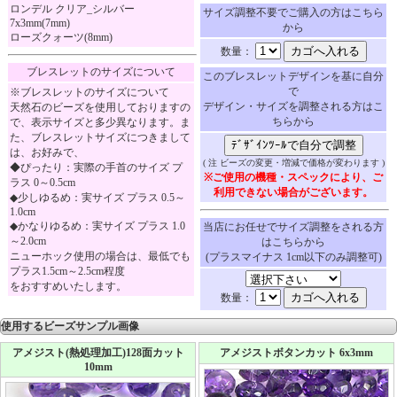
ロンデル クリア_シルバー
サイズ調整不要でご購入の方はこちら
7x3mm(7mm)
から
ローズクォーツ(8mm)
数量：
ブレスレットのサイズについて
このブレスレットデザインを基に自分
で
※ブレスレットのサイズについて
デザイン・サイズを調整される方はこ
天然石のビーズを使用しておりますの
ちらから
で、表示サイズと多少異なります。ま
た、ブレスレットサイズにつきまして
は、お好みで、
( 注 ビーズの変更・増減で価格が変わります )
◆ぴったり：実際の手首のサイズ プ
※ご使用の機種・スペックにより、ご
ラス 0～0.5cm
利用できない場合がございます。
◆少しゆるめ：実サイズ プラス 0.5～
1.0cm
◆かなりゆるめ：実サイズ プラス 1.0
当店にお任せでサイズ調整をされる方
～2.0cm
はこちらから
ニューホック使用の場合は、最低でも
(プラスマイナス 1cm以下のみ調整可)
プラス1.5cm～2.5cm程度
をおすすめいたします。
数量：
使用するビーズサンプル画像
アメジスト(熱処理加工)128面カット
アメジストボタンカット 6x3mm
10mm