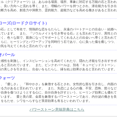
タル（クリアクォーツ）は、あらゆる場面、場所、事象に対応する万能の石と言われ
し、良い方向へと流れを導く、また、増幅のパワーを持つとされ、潜在能力を引き出
決断力を高め、創造力や洞察力、霊的能力、超能力などを高める働きがあると言われ
ローズ(ロードクロサイト)
の石』として有名で、情熱的な恋をもたらし、永遠のパートナーとの出会い・結婚へ
れています。 また、『ソウルメイトを引き寄せる石』とも言われており、異性との
なく、色々な面で、親身になってサポートしてくれる人との出会いへ導くと言われて
さらに、ヒーリングとパワーアップを同時行う石であり、心に負った傷を癒しつつ、
勇気を与えてくれると言われています。
オパール
な感性を刺激し、インスピレーションを高めてくれたり、隠れた才能を引き出すサポ
れると言われています。 また、ピンクオパールは、別名「キューピッドストーン」
面の美しさを引き出し、出会いをもたらし、縁を結ぶ効果があると言われています。
クォーツ
』、『優しさ』、『和やかさ』を象徴する石とされ、女性的な面を引き出し、内面の
せる力があると言われています。 また、失恋による心の傷、不安、恐怖、怒りなど
分自身を傷つけようとする心に、自分自身を許すという、ヒーリング効果にも優れて
ています。 愛と美の星、金星を象徴するパワーストーンであり、内分泌の働きを良
リをもたせ、シワをへらすなど美容効果も有るといわれています。
パワーストーン意味辞典はこちら