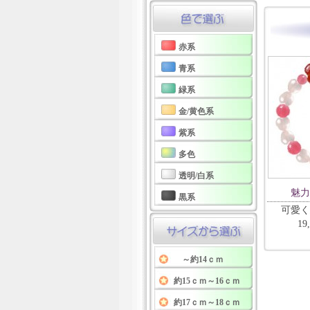
赤系
青系
緑系
金/黄色系
紫系
多色
透明/白系
魅力
黒系
可愛く
19
～約14ｃｍ
約15ｃｍ～16ｃｍ
約17ｃｍ～18ｃｍ