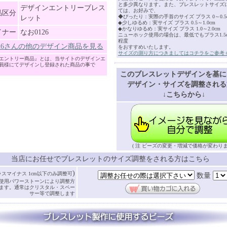
と多少異なります。また、ブレスレットサイズ
デザインエントリーブレス
ては、お好みで、
品区分
◆ぴったり：実際の手首のサイズ プラス 0～0.5
レット
◆少しゆるめ：実サイズ プラス 0.5～1.0cm
◆かなりゆるめ：実サイズ プラス 1.0～2.0cm
イナー
なお0126
ニューホック使用の場合は、最低でもプラス1.5cm
程度
126さんの他のデザイン商品を見る
をおすすめいたします。
サイズの測り方につきましてはコチラをご参考
エントリー商品』とは、当サイトのデザインエ
員様にてデザインし登録された商品の事で
このブレスレットデザインを基に
デザイン・サイズを調整される
↓こちらから↓
( 注 ビーズの変更・増減で価格が変わりま
当店にお任せでブレスレットのサイズ調整をされる方はこちら
)
ラスマイナス 1cm以下のみ調整可
数量
使用パワーストーンにより調整方
ます。通常はクリスタル・スペー
サー等で調整します