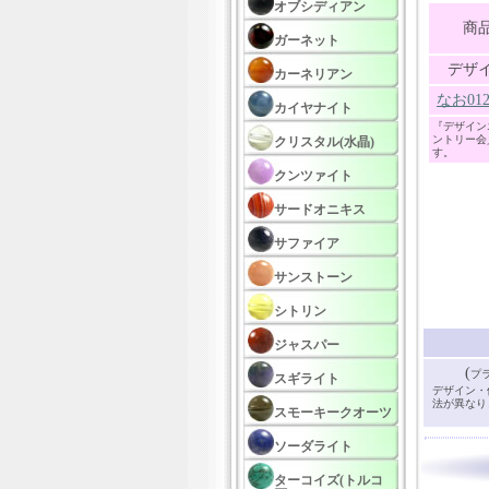
オブシディアン
商
ガーネット
デザ
カーネリアン
なお0
カイヤナイト
『デザイン
ントリー会
クリスタル(水晶)
す。
クンツァイト
サードオニキス
サファイア
サンストーン
シトリン
ジャスパー
(
プ
スギライト
デザイン・
法が異なり
スモーキークオーツ
ソーダライト
ターコイズ(トルコ