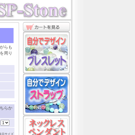
ト
がらも
を周り
ちらか
：
表示サイズ