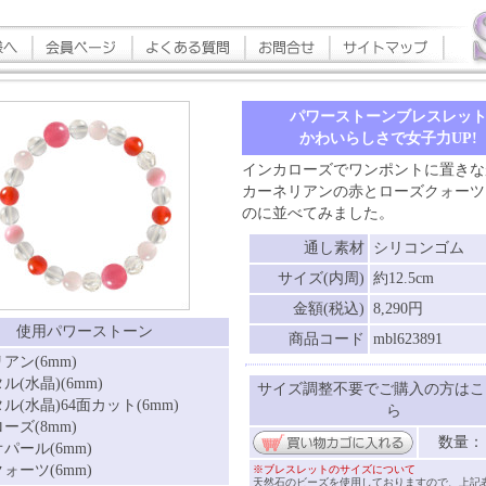
パワーストーンブレスレッ
かわいらしさで女子力UP!
インカローズでワンポントに置きな
カーネリアンの赤とローズクォーツ
のに並べてみました。
通し素材
シリコンゴム
サイズ(内周)
約12.5cm
金額(税込)
8,290円
使用パワーストーン
商品コード
mbl623891
アン(6mm)
ル(水晶)(6mm)
サイズ調整不要でご購入の方はこ
ル(水晶)64面カット(6mm)
ら
ーズ(8mm)
数量
パール(6mm)
ォーツ(6mm)
※ブレスレットのサイズについて
天然石のビーズを使用しておりますので、上記