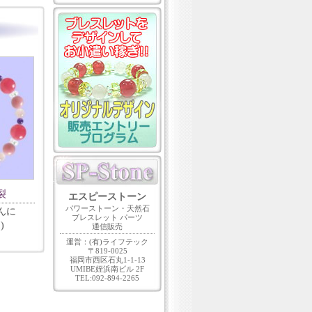
裂
エスピーストーン
パワーストーン・天然石
んに
ブレスレット パーツ
)
通信販売
運営：(有)ライフテック
〒819-0025
福岡市西区石丸1-1-13
UMIBE姪浜南ビル 2F
TEL:092-894-2265