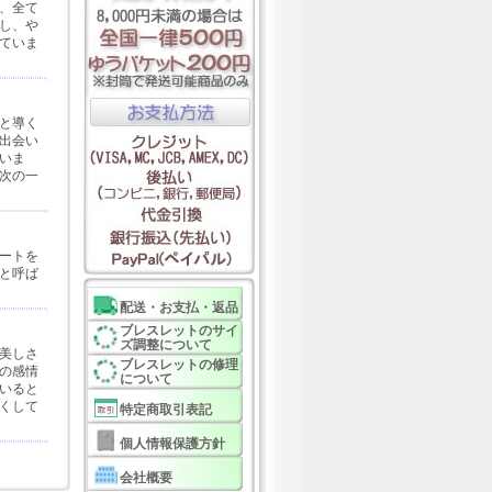
、全て
し、や
ていま
と導く
出会い
いま
次の一
ートを
と呼ば
配送・お支払・返品
ブレスレットのサイ
ズ調整について
美しさ
ブレスレットの修理
の感情
について
いると
くして
特定商取引表記
個人情報保護方針
会社概要