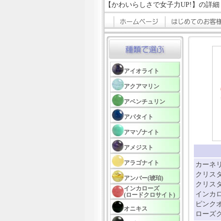
【かわいらしさで女子力UP!】の詳細
アイオライト
アクアマリン
アベンチュリン
アパタイト
アマゾナイト
アメジスト
アラゴナイト
カーネリ
クリスタ
アンバー(琥珀)
クリスタ
インカローズ
インカロ
(ロードクロサイト)
ピンクオ
オニキス
ローズク