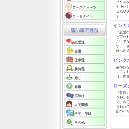
クリス
を浄化
ローズクォーツ
る気や
す。
ロードナイト
インカ
『恋愛
と言わ
だけで
恋愛運
す。 
歩への
金運
ピンク
仕事運
芸術的
勝負運
してく
れ、内
癒し
ローズ
健康
『慈愛
厄除け
を輝か
で、自
人間関係
言われ
肌のハ
学問・受験
その他