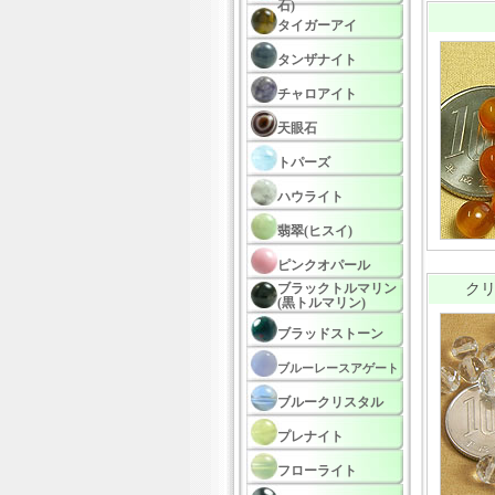
石)
タイガーアイ
タンザナイト
チャロアイト
天眼石
トパーズ
ハウライト
翡翠(ヒスイ)
ピンクオパール
ブラックトルマリン
クリ
(黒トルマリン)
ブラッドストーン
ブルーレースアゲート
ブルークリスタル
プレナイト
フローライト