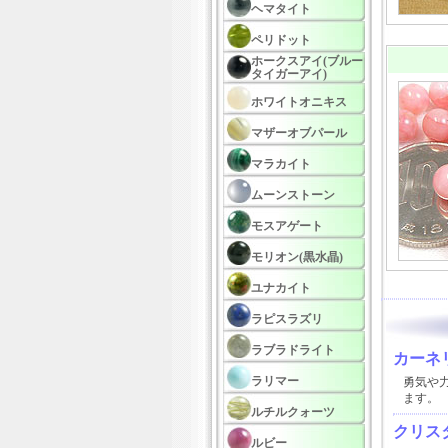
ヘマタイト
ペリドット
ホークスアイ(ブルー
タイガーアイ)
ホワイトオニキス
マザーオブパール
マラカイト
ムーンストーン
モスアゲート
モリオン(黒水晶)
ユナカイト
ラピスラズリ
ラブラドライト
カーネ
ラリマー
勇気や
ます。
ルチルクォーツ
クリスタ
ルビー