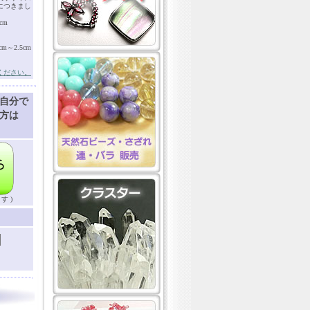
につきまし
cm
～2.5cm
ください。
自分で
方は
す )