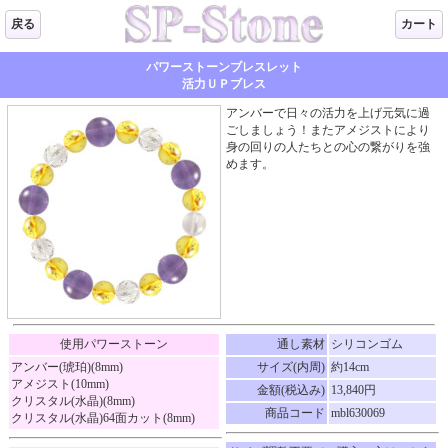
戻る
カート
パワーストーンブレスレット
活力ＵＰブレス
アンバーで日々の活力を上げ元気に過
ごしましょう！またアメジストにより
身の回りの人たちとの心の繋がりを強
めます。
使用パワーストーン
通し素材
シリコンゴム
アンバー(琥珀)(8mm)
サイズ(内周)
約14cm
アメジスト(10mm)
金額(税込み)
13,840円
クリスタル(水晶)(8mm)
商品コード
mbl630069
クリスタル(水晶)64面カット(8mm)