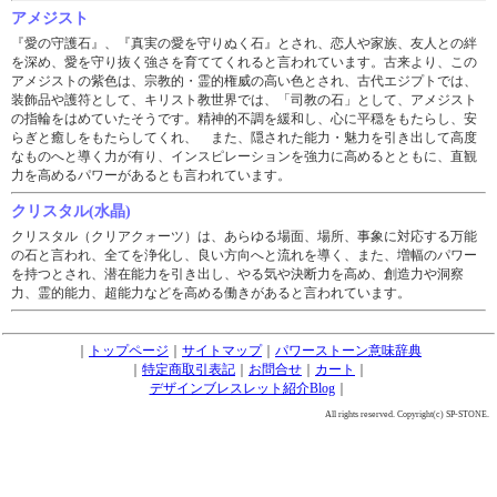
アメジスト
『愛の守護石』、『真実の愛を守りぬく石』とされ、恋人や家族、友人との絆
を深め、愛を守り抜く強さを育ててくれると言われています。古来より、この
アメジストの紫色は、宗教的・霊的権威の高い色とされ、古代エジプトでは、
装飾品や護符として、キリスト教世界では、「司教の石」として、アメジスト
の指輪をはめていたそうです。精神的不調を緩和し、心に平穏をもたらし、安
らぎと癒しをもたらしてくれ、 また、隠された能力・魅力を引き出して高度
なものへと導く力が有り、インスピレーションを強力に高めるとともに、直観
力を高めるパワーがあるとも言われています。
クリスタル(水晶)
クリスタル（クリアクォーツ）は、あらゆる場面、場所、事象に対応する万能
の石と言われ、全てを浄化し、良い方向へと流れを導く、また、増幅のパワー
を持つとされ、潜在能力を引き出し、やる気や決断力を高め、創造力や洞察
力、霊的能力、超能力などを高める働きがあると言われています。
｜
トップページ
｜
サイトマップ
｜
パワーストーン意味辞典
｜
特定商取引表記
｜
お問合せ
｜
カート
｜
デザインブレスレット紹介Blog
｜
All rights reserved. Copyright(c) SP-STONE.