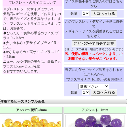
サイズ調整不要でご購入の方はこちら
ブレスレットのサイズについて
から
※ブレスレットのサイズについて
数量：
天然石のビーズを使用しておりますの
で、表示サイズと多少異なります。ま
このブレスレットデザインを基に自分
た、ブレスレットサイズにつきまして
で
は、お好みで、
デザイン・サイズを調整される方はこ
◆ぴったり：実際の手首のサイズ プ
ちらから
ラス 0～0.5cm
◆少しゆるめ：実サイズ プラス 0.5～
1.0cm
( 注 ビーズの変更・増減で価格が変わります )
◆かなりゆるめ：実サイズ プラス 1.0
※ご使用の機種・スペックにより、ご
～2.0cm
利用できない場合がございます。
ニューホック使用の場合は、最低でも
プラス1.5cm～2.5cm程度
当店にお任せでサイズ調整をされる方
をおすすめいたします。
はこちらから
(プラスマイナス 1cm以下のみ調整可)
数量：
使用するビーズサンプル画像
アンバー(琥珀) 8mm
アメジスト 10mm