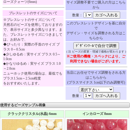
ローズクォーツ(6mm)
サイズ調整不要でご購入の方はこちら
から
ブレスレットのサイズについて
数量：
※ブレスレットのサイズについて
このブレスレットデザインを基に自分
天然石のビーズを使用しておりますの
で
で、表示サイズと多少異なります。ま
デザイン・サイズを調整される方はこ
た、ブレスレットサイズにつきまして
ちらから
は、お好みで、
◆ぴったり：実際の手首のサイズ プ
ラス 0～0.5cm
( 注 ビーズの変更・増減で価格が変わります )
◆少しゆるめ：実サイズ プラス 0.5～
※ご使用の機種・スペックにより、ご
1.0cm
利用できない場合がございます。
◆かなりゆるめ：実サイズ プラス 1.0
～2.0cm
当店にお任せでサイズ調整をされる方
ニューホック使用の場合は、最低でも
はこちらから
プラス1.5cm～2.5cm程度
(プラスマイナス 1cm以下のみ調整可)
をおすすめいたします。
数量：
使用するビーズサンプル画像
クラッククリスタル(水晶) 6mm
インカローズ 8mm