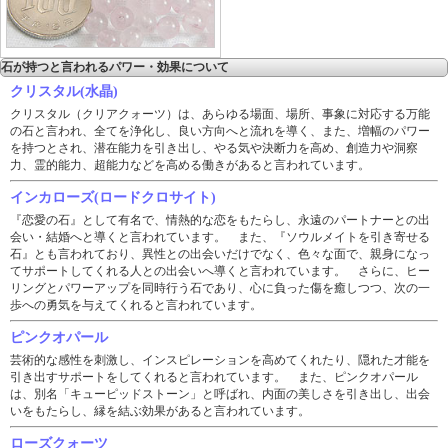
石が持つと言われるパワー・効果について
クリスタル(水晶)
クリスタル（クリアクォーツ）は、あらゆる場面、場所、事象に対応する万能
の石と言われ、全てを浄化し、良い方向へと流れを導く、また、増幅のパワー
を持つとされ、潜在能力を引き出し、やる気や決断力を高め、創造力や洞察
力、霊的能力、超能力などを高める働きがあると言われています。
インカローズ(ロードクロサイト)
『恋愛の石』として有名で、情熱的な恋をもたらし、永遠のパートナーとの出
会い・結婚へと導くと言われています。 また、『ソウルメイトを引き寄せる
石』とも言われており、異性との出会いだけでなく、色々な面で、親身になっ
てサポートしてくれる人との出会いへ導くと言われています。 さらに、ヒー
リングとパワーアップを同時行う石であり、心に負った傷を癒しつつ、次の一
歩への勇気を与えてくれると言われています。
ピンクオパール
芸術的な感性を刺激し、インスピレーションを高めてくれたり、隠れた才能を
引き出すサポートをしてくれると言われています。 また、ピンクオパール
は、別名「キューピッドストーン」と呼ばれ、内面の美しさを引き出し、出会
いをもたらし、縁を結ぶ効果があると言われています。
ローズクォーツ