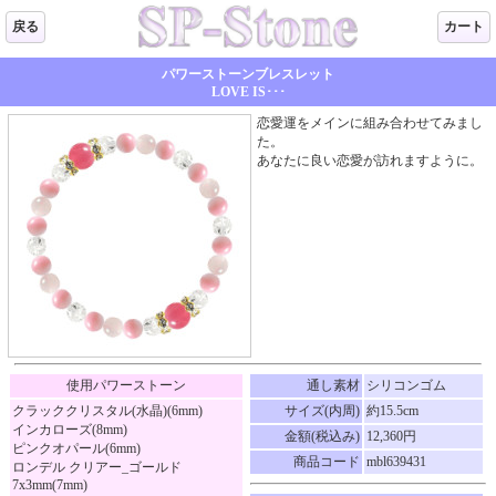
戻る
カート
パワーストーンブレスレット
LOVE IS･･･
恋愛運をメインに組み合わせてみまし
た。
あなたに良い恋愛が訪れますように。
使用パワーストーン
通し素材
シリコンゴム
クラッククリスタル(水晶)(6mm)
サイズ(内周)
約15.5cm
インカローズ(8mm)
金額(税込み)
12,360円
ピンクオパール(6mm)
商品コード
mbl639431
ロンデル クリアー_ゴールド
7x3mm(7mm)