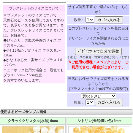
サイズ調整不要でご購入の方はこちら
ブレスレットのサイズについて
から
※ブレスレットのサイズについて
数量：
天然石のビーズを使用しておりますの
で、表示サイズと多少異なります。ま
このブレスレットデザインを基に自分
た、ブレスレットサイズにつきまして
で
は、お好みで、
デザイン・サイズを調整される方はこ
◆ぴったり：実際の手首のサイズ プ
ちらから
ラス 0～0.5cm
◆少しゆるめ：実サイズ プラス 0.5～
1.0cm
( 注 ビーズの変更・増減で価格が変わります )
◆かなりゆるめ：実サイズ プラス 1.0
※ご使用の機種・スペックにより、ご
～2.0cm
利用できない場合がございます。
ニューホック使用の場合は、最低でも
プラス1.5cm～2.5cm程度
当店にお任せでサイズ調整をされる方
をおすすめいたします。
はこちらから
(プラスマイナス 1cm以下のみ調整可)
数量：
使用するビーズサンプル画像
クラッククリスタル(水晶) 6mm
シトリン(天然/濃い色) 6mm