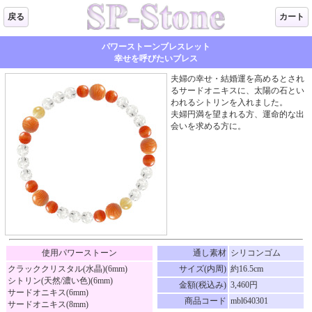
戻る
カート
パワーストーンブレスレット
幸せを呼びたいブレス
夫婦の幸せ・結婚運を高めるとされ
るサードオニキスに、太陽の石とい
われるシトリンを入れました。
夫婦円満を望まれる方、運命的な出
会いを求める方に。
使用パワーストーン
通し素材
シリコンゴム
クラッククリスタル(水晶)(6mm)
サイズ(内周)
約16.5cm
シトリン(天然/濃い色)(6mm)
金額(税込み)
3,460円
サードオニキス(6mm)
商品コード
mbl640301
サードオニキス(8mm)