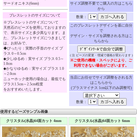
サードオニキス(6mm)
サイズ調整不要でご購入の方はこちら
から
ブレスレットのサイズについて
数量：
※ブレスレットのサイズについて
このブレスレットデザインを基に自分
天然石のビーズを使用しておりますの
で
で、表示サイズと多少異なります。ま
デザイン・サイズを調整される方はこ
た、ブレスレットサイズにつきまして
ちらから
は、お好みで、
◆ぴったり：実際の手首のサイズ プ
ラス 0～0.5cm
( 注 ビーズの変更・増減で価格が変わります )
◆少しゆるめ：実サイズ プラス 0.5～
※ご使用の機種・スペックにより、ご
1.0cm
利用できない場合がございます。
◆かなりゆるめ：実サイズ プラス 1.0
～2.0cm
当店にお任せでサイズ調整をされる方
ニューホック使用の場合は、最低でも
はこちらから
プラス1.5cm～2.5cm程度
(プラスマイナス 1cm以下のみ調整可)
をおすすめいたします。
数量：
使用するビーズサンプル画像
クリスタル(水晶)64面カット 4mm
クリスタル(水晶)64面カット 6mm