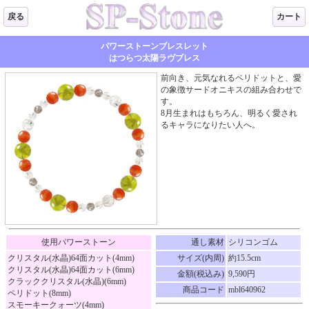
戻る
カート
パワーストーンブレスレット
はつらつ太陽ラヴブレス
前向き、元気なれるペリドットと、愛
の象徴サードオニキスの組み合わせで
す。
8月生まれはもちろん、明るく愛され
るキャラになりたい人へ。
使用パワーストーン
通し素材
シリコンゴム
クリスタル(水晶)64面カット(4mm)
サイズ(内周)
約15.5cm
クリスタル(水晶)64面カット(6mm)
金額(税込み)
9,590円
クラッククリスタル(水晶)(6mm)
商品コード
mbl640962
ペリドット(8mm)
スモーキークォーツ(4mm)