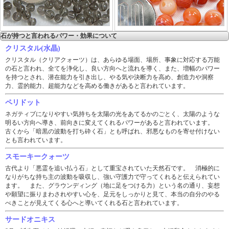
石が持つと言われるパワー・効果について
クリスタル(水晶)
クリスタル（クリアクォーツ）は、あらゆる場面、場所、事象に対応する万能
の石と言われ、全てを浄化し、良い方向へと流れを導く、また、増幅のパワー
を持つとされ、潜在能力を引き出し、やる気や決断力を高め、創造力や洞察
力、霊的能力、超能力などを高める働きがあると言われています。
ペリドット
ネガティブになりやすい気持ちを太陽の光をあてるかのごとく、太陽のような
明るい方向へ導き、前向きに変えてくれるパワーがあると言われています。
古くから「暗黒の波動を打ち砕く石」とも呼ばれ、邪悪なものを寄せ付けない
とも言われています。
スモーキークォーツ
古代より「悪霊を追い払う石」として重宝されていた天然石です。 消極的に
なりがちな持ち主の波動を吸収し、強い守護力で守ってくれると伝えられてい
ます。 また、グラウンディング（地に足をつける力）という名の通り、妄想
や願望に振りまわされやすい心を、足元をしっかりと見て、本当の自分のやる
べきことが見えてくる心へと導いてくれる石と言われています。
サードオニキス