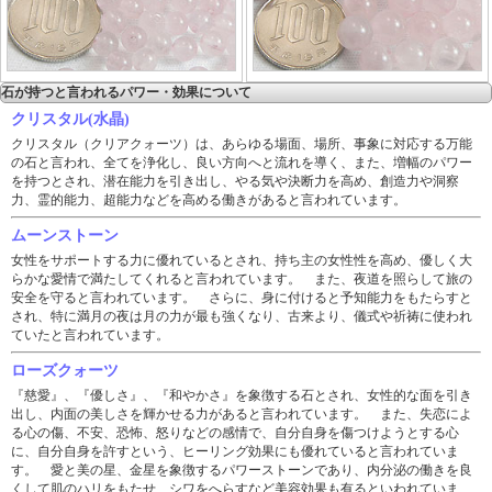
石が持つと言われるパワー・効果について
クリスタル(水晶)
クリスタル（クリアクォーツ）は、あらゆる場面、場所、事象に対応する万能
の石と言われ、全てを浄化し、良い方向へと流れを導く、また、増幅のパワー
を持つとされ、潜在能力を引き出し、やる気や決断力を高め、創造力や洞察
力、霊的能力、超能力などを高める働きがあると言われています。
ムーンストーン
女性をサポートする力に優れているとされ、持ち主の女性性を高め、優しく大
らかな愛情で満たしてくれると言われています。 また、夜道を照らして旅の
安全を守ると言われています。 さらに、身に付けると予知能力をもたらすと
され、特に満月の夜は月の力が最も強くなり、古来より、儀式や祈祷に使われ
ていたと言われています。
ローズクォーツ
『慈愛』、『優しさ』、『和やかさ』を象徴する石とされ、女性的な面を引き
出し、内面の美しさを輝かせる力があると言われています。 また、失恋によ
る心の傷、不安、恐怖、怒りなどの感情で、自分自身を傷つけようとする心
に、自分自身を許すという、ヒーリング効果にも優れていると言われていま
す。 愛と美の星、金星を象徴するパワーストーンであり、内分泌の働きを良
くして肌のハリをもたせ、シワをへらすなど美容効果も有るといわれていま