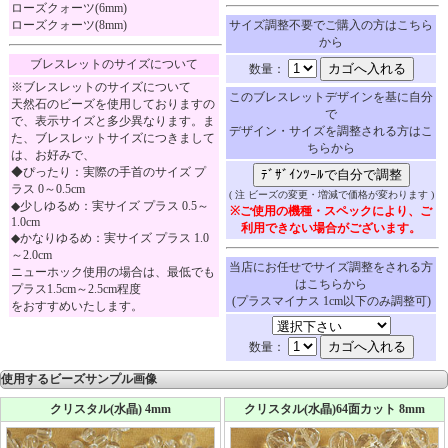
ローズクォーツ(6mm)
ローズクォーツ(8mm)
サイズ調整不要でご購入の方はこちら
から
ブレスレットのサイズについて
数量：
※ブレスレットのサイズについて
このブレスレットデザインを基に自分
天然石のビーズを使用しておりますの
で
で、表示サイズと多少異なります。ま
デザイン・サイズを調整される方はこ
た、ブレスレットサイズにつきまして
ちらから
は、お好みで、
◆ぴったり：実際の手首のサイズ プ
ラス 0～0.5cm
( 注 ビーズの変更・増減で価格が変わります )
◆少しゆるめ：実サイズ プラス 0.5～
※ご使用の機種・スペックにより、ご
1.0cm
利用できない場合がございます。
◆かなりゆるめ：実サイズ プラス 1.0
～2.0cm
当店にお任せでサイズ調整をされる方
ニューホック使用の場合は、最低でも
はこちらから
プラス1.5cm～2.5cm程度
(プラスマイナス 1cm以下のみ調整可)
をおすすめいたします。
数量：
使用するビーズサンプル画像
クリスタル(水晶) 4mm
クリスタル(水晶)64面カット 8mm