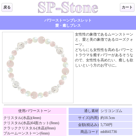
戻る
カート
パワーストーンブレスレット
愛・癒しブレス
女性性の象徴であるムーンストーン
と、愛と美の象徴であるローズクォ
ーツ。
どちらにも女性性を高めるパワーと
トラウマを癒すパワーがあるそうな
ので、女性性を高めたい、癒しも欲
しいという方のお守りに。
使用パワーストーン
通し素材
シリコンゴム
クリスタル(水晶)(4mm)
サイズ(内周)
約16.5cm
クリスタル(水晶)64面カット(8mm)
金額(税込み)
5,750円
クラッククリスタル(水晶)(8mm)
商品コード
mbl641736
ブルームーンストーン(6mm)