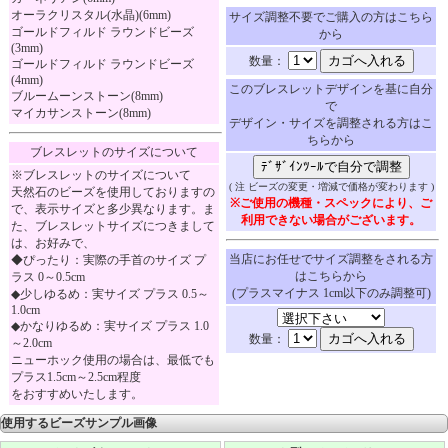
オーラクリスタル(水晶)(6mm)
サイズ調整不要でご購入の方はこちら
ゴールドフィルド ラウンドビーズ
から
(3mm)
数量：
ゴールドフィルド ラウンドビーズ
(4mm)
このブレスレットデザインを基に自分
ブルームーンストーン(8mm)
で
マイカサンストーン(8mm)
デザイン・サイズを調整される方はこ
ちらから
ブレスレットのサイズについて
※ブレスレットのサイズについて
( 注 ビーズの変更・増減で価格が変わります )
天然石のビーズを使用しておりますの
※ご使用の機種・スペックにより、ご
で、表示サイズと多少異なります。ま
利用できない場合がございます。
た、ブレスレットサイズにつきまして
は、お好みで、
当店にお任せでサイズ調整をされる方
◆ぴったり：実際の手首のサイズ プ
はこちらから
ラス 0～0.5cm
(プラスマイナス 1cm以下のみ調整可)
◆少しゆるめ：実サイズ プラス 0.5～
1.0cm
◆かなりゆるめ：実サイズ プラス 1.0
数量：
～2.0cm
ニューホック使用の場合は、最低でも
プラス1.5cm～2.5cm程度
をおすすめいたします。
使用するビーズサンプル画像