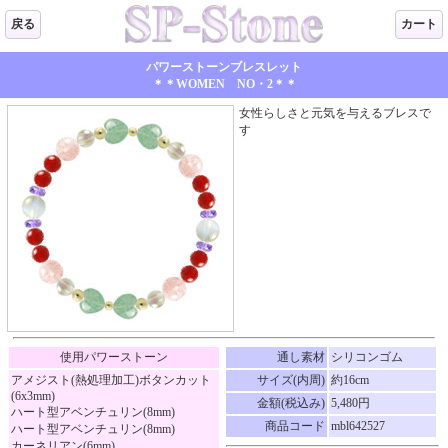
戻る
カート
パワーストーンブレスレット
＊＊WOMEN NO・2＊＊
女性らしさと元気を与えるブレスで
す
使用パワーストーン
通し素材
シリコンゴム
アメジスト(熱処理加工)ボタンカット
サイズ(内周)
約16cm
(6x3mm)
金額(税込み)
5,480円
ハート型アベンチュリン(8mm)
商品コード
mbl642527
ハート型アベンチュリン(8mm)
カーネリアン(6mm)