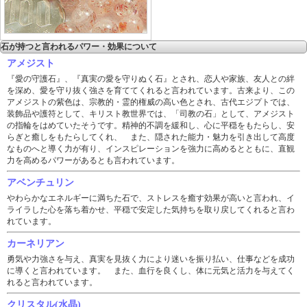
石が持つと言われるパワー・効果について
アメジスト
『愛の守護石』、『真実の愛を守りぬく石』とされ、恋人や家族、友人との絆
を深め、愛を守り抜く強さを育ててくれると言われています。古来より、この
アメジストの紫色は、宗教的・霊的権威の高い色とされ、古代エジプトでは、
装飾品や護符として、キリスト教世界では、「司教の石」として、アメジスト
の指輪をはめていたそうです。精神的不調を緩和し、心に平穏をもたらし、安
らぎと癒しをもたらしてくれ、 また、隠された能力・魅力を引き出して高度
なものへと導く力が有り、インスピレーションを強力に高めるとともに、直観
力を高めるパワーがあるとも言われています。
アベンチュリン
やわらかなエネルギーに満ちた石で、ストレスを癒す効果が高いと言われ、イ
ライラした心を落ち着かせ、平穏で安定した気持ちを取り戻してくれると言わ
れています。
カーネリアン
勇気や力強さを与え、真実を見抜く力により迷いを振り払い、仕事などを成功
に導くと言われています。 また、血行を良くし、体に元気と活力を与えてく
れると言われています。
クリスタル(水晶)