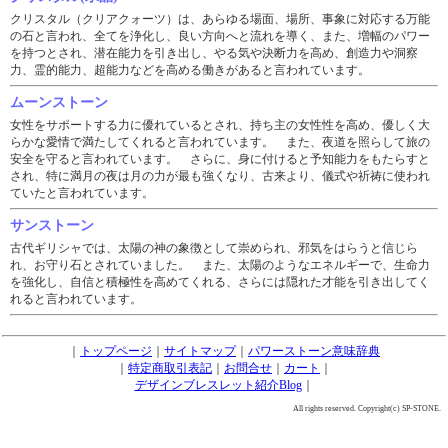
クリスタル（クリアクォーツ）は、あらゆる場面、場所、事象に対応する万能
の石と言われ、全てを浄化し、良い方向へと流れを導く、また、増幅のパワー
を持つとされ、潜在能力を引き出し、やる気や決断力を高め、創造力や洞察
力、霊的能力、超能力などを高める働きがあると言われています。
ムーンストーン
女性をサポートする力に優れているとされ、持ち主の女性性を高め、優しく大
らかな愛情で満たしてくれると言われています。 また、夜道を照らして旅の
安全を守ると言われています。 さらに、身に付けると予知能力をもたらすと
され、特に満月の夜は月の力が最も強くなり、古来より、儀式や祈祷に使われ
ていたと言われています。
サンストーン
古代ギリシャでは、太陽の神の象徴として崇められ、邪気をはらうと信じら
れ、お守り石とされていました。 また、太陽のようなエネルギーで、生命力
を強化し、自信と積極性を高めてくれる、さらには隠れた才能を引き出してく
れると言われています。
｜
トップページ
｜
サイトマップ
｜
パワーストーン意味辞典
｜
特定商取引表記
｜
お問合せ
｜
カート
｜
デザインブレスレット紹介Blog
｜
All rights reserved. Copyright(c) SP-STONE.