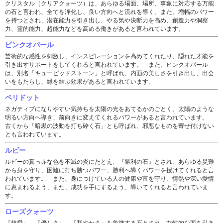
クリスタル（クリアクォーツ）は、あらゆる場面、場所、事象に対応する万能
の石と言われ、全てを浄化し、良い方向へと流れを導く、また、増幅のパワー
を持つとされ、潜在能力を引き出し、やる気や決断力を高め、創造力や洞察
力、霊的能力、超能力などを高める働きがあると言われています。
ピンクオパール
芸術的な感性を刺激し、インスピレーションを高めてくれたり、隠れた才能を
引き出すサポートをしてくれると言われています。 また、ピンクオパール
は、別名「キューピッドストーン」と呼ばれ、内面の美しさを引き出し、出会
いをもたらし、縁を結ぶ効果があると言われています。
ペリドット
ネガティブになりやすい気持ちを太陽の光をあてるかのごとく、太陽のような
明るい方向へ導き、前向きに変えてくれるパワーがあると言われています。
古くから「暗黒の波動を打ち砕く石」とも呼ばれ、邪悪なものを寄せ付けない
とも言われています。
ルビー
ルビーの真っ赤な色を不滅の炎にたとえ、『勝利の石』とされ、あらゆる災難
から身を守り、困難に打ち勝つパワー、勝利へ導くパワーを授けてくれると言
われています。 また、身につけている人の健康や富を守り、情熱や深い愛情
に恵まれるよう、また、成功を手にするよう、導いてくれると言われていま
す。
ローズクォーツ
『慈愛』、『優しさ』、『和やかさ』を象徴する石とされ、女性的な面を引き