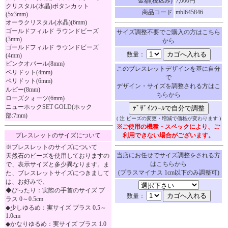
金額(税込み)
7,000円
クリスタル(水晶)ボタンカット
商品コード
mbl645846
(5x3mm)
オーラクリスタル(水晶)(6mm)
ゴールドフィルド ラウンドビーズ
サイズ調整不要でご購入の方はこちら
(3mm)
から
ゴールドフィルド ラウンドビーズ
数量：
(4mm)
ピンクオパール(8mm)
このブレスレットデザインを基に自分
ペリドット(4mm)
で
ペリドット(6mm)
デザイン・サイズを調整される方はこ
ルビー(8mm)
ちらから
ローズクォーツ(6mm)
ニューホックSET GOLD(ホック
部:7mm)
( 注 ビーズの変更・増減で価格が変わります )
※ご使用の機種・スペックにより、ご
ブレスレットのサイズについて
利用できない場合がございます。
※ブレスレットのサイズについて
当店にお任せでサイズ調整をされる方
天然石のビーズを使用しておりますの
はこちらから
で、表示サイズと多少異なります。ま
(プラスマイナス 1cm以下のみ調整可)
た、ブレスレットサイズにつきまして
は、お好みで、
◆ぴったり：実際の手首のサイズ プ
数量：
ラス 0～0.5cm
◆少しゆるめ：実サイズ プラス 0.5～
1.0cm
◆かなりゆるめ：実サイズ プラス 1.0