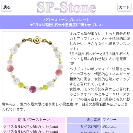
戻る
カート
パワーストーンブレスレット
★7月＆8月誕生石☆小悪魔度UP爽やかブレス♪
疲れて元気が出ない、もっと自分の魅
力をアップしたい、人生を情熱的に楽
しみたい、そんな女性へ贈るブレスレ
ット♪
7月の誕生石ルビーと8月の誕生石ペリ
ドットを組み合わせ魅力＆小悪魔度
UP！
ペリドットのポジティブ・快活さとル
ビーの華やか・情熱的なエネルギーが
相乗的に働き、女性的な魅力がアップ
すると言われています♪
女性ホルモンの分泌を高めると言われ
るピンクオパールとルビー＆ローズク
ォーツの組み合わせは美容にも良い影
響を与え、魅力を最大限に引き出し小悪魔度UP、自分の影響範囲を広げると言
われています。
使用パワーストーン
通し素材
ワイヤー
クリスタル(水晶)64面カット(4mm)
サイズ(内周)
約15.5cm
クリスタル(水晶)64面カット(8mm)