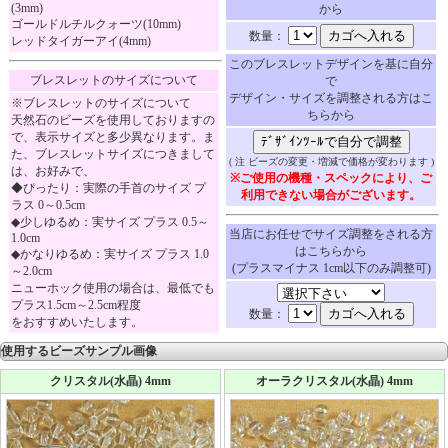
(3mm)
から
ゴールドルチルクォーツ(10mm)
数量：
レッドタイガーアイ(4mm)
このブレスレットデザインを基に自分
ブレスレットのサイズについて
で
デザイン・サイズを調整される方はこ
※ブレスレットのサイズについて
ちらから
天然石のビーズを使用しておりますの
で、表示サイズと多少異なります。ま
た、ブレスレットサイズにつきまして
( 注 ビーズの変更・増減で価格が変わります )
は、お好みで、
※ご使用の機種・スペックにより、ご
◆ぴったり：実際の手首のサイズ プ
利用できない場合がございます。
ラス 0～0.5cm
◆少しゆるめ：実サイズ プラス 0.5～
当店にお任せでサイズ調整をされる方
1.0cm
はこちらから
◆かなりゆるめ：実サイズ プラス 1.0
(プラスマイナス 1cm以下のみ調整可)
～2.0cm
ニューホック使用の場合は、最低でも
プラス1.5cm～2.5cm程度
数量：
をおすすめいたします。
使用するビーズサンプル画像
クリスタル(水晶) 4mm
オーラクリスタル(水晶) 4mm