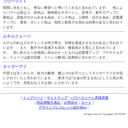
フローライト
暗闇に光をともし、明るい希望へと導いてくれると言われています。 色によ
りパワーは異なり、緑色は、精神面をサポートし、思考力、集中力アップに、
紫色は、直観力やひらめきを高め、ピンク色は、人間性・活力を高め、恋愛運
アップに、黄色・オレンジ色は、知性と創造力を高める効果があると言われて
います。
ルチルクォーツ
ルチルの針は人やチャンスを呼び寄せ、目標を達成させる力があると言われて
います。 また、集中力や直感力を高め、勝負強さを育むと言われていま
す。 赤い針が入り全体的に赤みがかったものは恋愛運アップ、プラチナルチ
ル・クォーツは疲労回復、ストレス解消に効果的と言われています。
タイガーアイ
中国では古くから力、財力の象徴、魔よけのお守りとしてタイガーアイが大切
にされていたと言われています。 東洋では｢お金が貯まる石｣として人気が高
いようです。邪気を払う力も強いとされています。
｜
トップページ
｜
サイトマップ
｜
パワーストーン意味辞典
｜
特定商取引表記
｜
お問合せ
｜
カート
｜
デザインブレスレット紹介Blog
｜
All rights reserved. Copyright(c) SP-STONE.