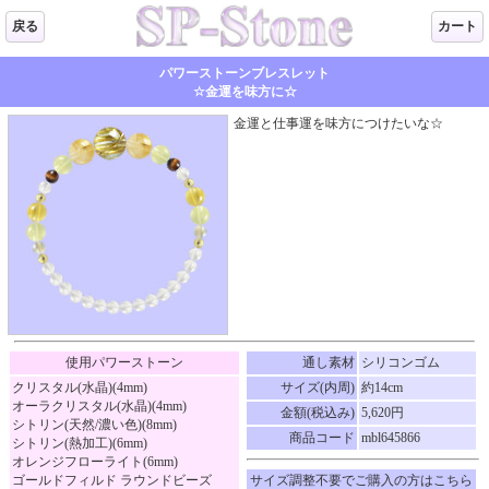
戻る
カート
パワーストーンブレスレット
☆金運を味方に☆
金運と仕事運を味方につけたいな☆
使用パワーストーン
通し素材
シリコンゴム
クリスタル(水晶)(4mm)
サイズ(内周)
約14cm
オーラクリスタル(水晶)(4mm)
金額(税込み)
5,620円
シトリン(天然/濃い色)(8mm)
商品コード
mbl645866
シトリン(熱加工)(6mm)
オレンジフローライト(6mm)
ゴールドフィルド ラウンドビーズ
サイズ調整不要でご購入の方はこちら