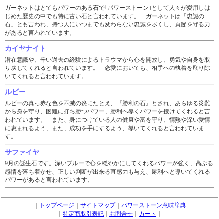
ガーネットはとてもパワーのある石で｢パワーストーン｣として人々が愛用しは
じめた歴史の中でも特に古い石と言われています。 ガーネットは「忠誠の
石」とも言われ、持つ人にいつまでも変わらない忠誠を尽くし、貞節を守る力
があると言われています。
カイヤナイト
潜在意識や、辛い過去の経験によるトラウマから心を開放し、勇気や自身を取
り戻してくれると言われています。 恋愛においても、相手への執着を取り除
いてくれると言われています。
ルビー
ルビーの真っ赤な色を不滅の炎にたとえ、『勝利の石』とされ、あらゆる災難
から身を守り、困難に打ち勝つパワー、勝利へ導くパワーを授けてくれると言
われています。 また、身につけている人の健康や富を守り、情熱や深い愛情
に恵まれるよう、また、成功を手にするよう、導いてくれると言われていま
す。
サファイヤ
9月の誕生石です。深いブルーで心を穏やかにしてくれるパワーが強く、高ぶる
感情を落ち着かせ、正しい判断が出来る直感力も与え、勝利へと導いてくれる
パワーがあると言われています。
｜
トップページ
｜
サイトマップ
｜
パワーストーン意味辞典
｜
特定商取引表記
｜
お問合せ
｜
カート
｜