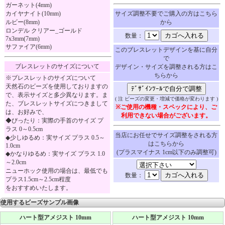
ガーネット(4mm)
カイヤナイト(10mm)
サイズ調整不要でご購入の方はこちら
ルビー(8mm)
から
ロンデル クリアー_ゴールド
数量：
7x3mm(7mm)
サファイア(6mm)
このブレスレットデザインを基に自分
で
ブレスレットのサイズについて
デザイン・サイズを調整される方はこ
ちらから
※ブレスレットのサイズについて
天然石のビーズを使用しておりますの
で、表示サイズと多少異なります。ま
( 注 ビーズの変更・増減で価格が変わります )
た、ブレスレットサイズにつきまして
※ご使用の機種・スペックにより、ご
は、お好みで、
利用できない場合がございます。
◆ぴったり：実際の手首のサイズ プ
ラス 0～0.5cm
当店にお任せでサイズ調整をされる方
◆少しゆるめ：実サイズ プラス 0.5～
はこちらから
1.0cm
(プラスマイナス 1cm以下のみ調整可)
◆かなりゆるめ：実サイズ プラス 1.0
～2.0cm
ニューホック使用の場合は、最低でも
数量：
プラス1.5cm～2.5cm程度
をおすすめいたします。
使用するビーズサンプル画像
ハート型アメジスト 10mm
ハート型アメジスト 10mm