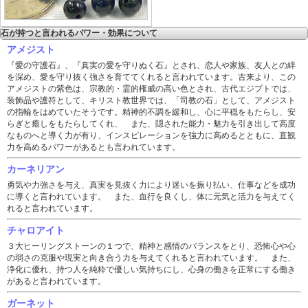
石が持つと言われるパワー・効果について
アメジスト
『愛の守護石』、『真実の愛を守りぬく石』とされ、恋人や家族、友人との絆
を深め、愛を守り抜く強さを育ててくれると言われています。古来より、この
アメジストの紫色は、宗教的・霊的権威の高い色とされ、古代エジプトでは、
装飾品や護符として、キリスト教世界では、「司教の石」として、アメジスト
の指輪をはめていたそうです。精神的不調を緩和し、心に平穏をもたらし、安
らぎと癒しをもたらしてくれ、 また、隠された能力・魅力を引き出して高度
なものへと導く力が有り、インスピレーションを強力に高めるとともに、直観
力を高めるパワーがあるとも言われています。
カーネリアン
勇気や力強さを与え、真実を見抜く力により迷いを振り払い、仕事などを成功
に導くと言われています。 また、血行を良くし、体に元気と活力を与えてく
れると言われています。
チャロアイト
３大ヒーリングストーンの１つで、精神と感情のバランスをとり、恐怖心や心
の弱さの克服や現実と向き合う力を与えてくれると言われています。 また、
浄化に優れ、持つ人を純粋で優しい気持ちにし、心身の働きを正常にする働き
があると言われています。
ガーネット