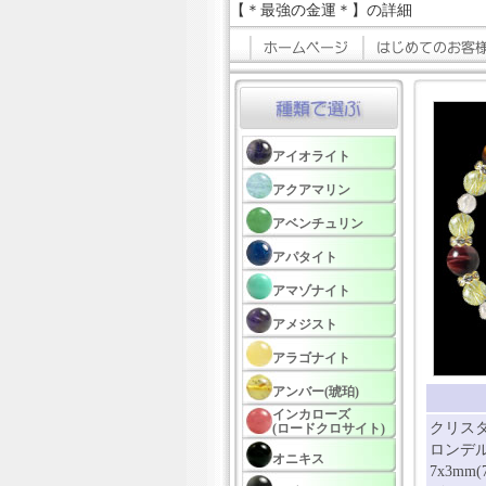
【＊最強の金運＊】の詳細
アイオライト
アクアマリン
アベンチュリン
アパタイト
アマゾナイト
アメジスト
アラゴナイト
アンバー(琥珀)
インカローズ
クリスタ
(ロードクロサイト)
ロンデル
オニキス
7x3mm(