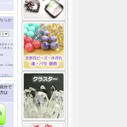
ちらか
：
表示サイズ
につきまし
cm
～2.5cm
ください。
自分で
方は
す )