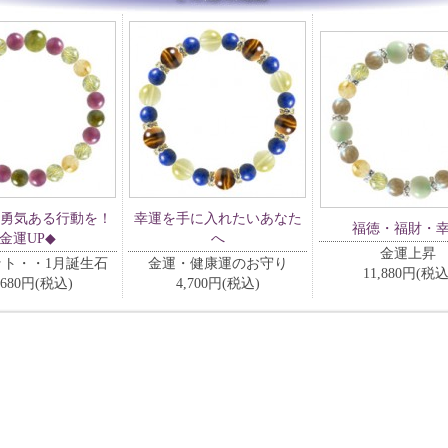
勇気ある行動を！
幸運を手に入れたいあなた
福徳・福財・
金運UP◆
へ
金運上昇
ット・・1月誕生石
金運・健康運のお守り
11,880円(税込
,680円(税込)
4,700円(税込)