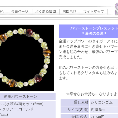
パワーストーンブレスレッ
＊最強の金運＊
金運アップパワーのタイガーアイに
また金運を最強に引き寄せるパワー
ン達を組み合わせ、最強のパワーブ
完成しました。
他のパワーストーンの力を引き出し
もしてくれるクリスタルも組み込ま
ます。
☆幸せなお金持ちになりますよ
使用パワーストーン
通し素材
シリコンゴム
ル(水晶)64面カット(6mm)
 クリアー_ゴールド
サイズ(内周)
約18.5cm
7mm)
金額(税込)
21,740円