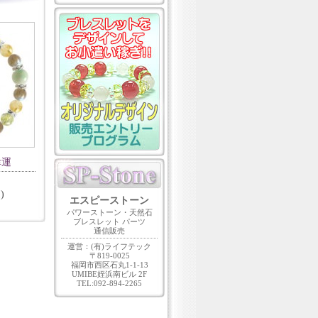
幸運
)
エスピーストーン
パワーストーン・天然石
ブレスレット パーツ
通信販売
運営：(有)ライフテック
〒819-0025
福岡市西区石丸1-1-13
UMIBE姪浜南ビル 2F
TEL:092-894-2265