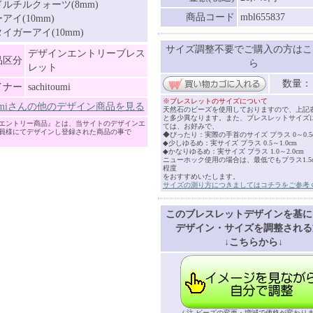
ルチルクォーツ(8mm)
商品コード
mbl655837
アイ(10mm)
イガーアイ(10mm)
サイズ調整不要でご購入の方はこ
デザインエントリーブレス
品区分
ら
レット
数量
イナー
sachitoumi
※ブレスレットのサイズについて
itoumiさんの他のデザイン商品を見る
天然石のビーズを使用しておりますので、上記
と多少異なります。また、ブレスレットサイズ
エントリー商品』とは、当サイトのデザインエ
ては、お好みで、
員様にてデザインし登録された商品の事で
◆ぴったり：実際の手首のサイズ プラス 0～0.5
◆少しゆるめ：実サイズ プラス 0.5～1.0cm
◆かなりゆるめ：実サイズ プラス 1.0～2.0cm
ニューホック使用の場合は、最低でもプラス1.5cm
程度
をおすすめいたします。
サイズの測り方につきましてはコチラをご参考
このブレスレットデザインを基に
デザイン・サイズを調整される
↓こちらから↓
( 注 ビーズの変更・増減で価格が変わりま