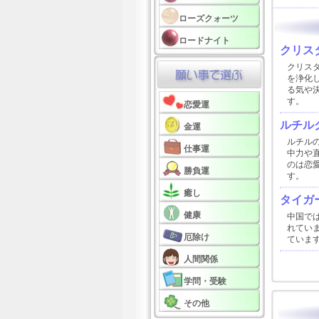
ローズクォーツ
ロードナイト
クリスタ
クリス
を浄化
る気や
す。
恋愛運
ルチル
金運
ルチル
仕事運
中力や
のは恋
勝負運
す。
癒し
タイガ
健康
中国で
れてい
厄除け
ていま
人間関係
学問・受験
その他