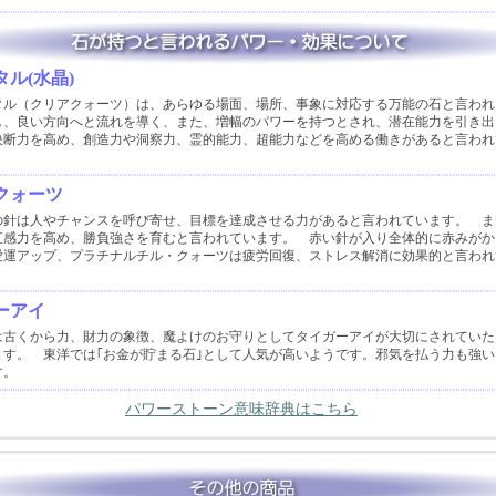
ル(水晶)
タル（クリアクォーツ）は、あらゆる場面、場所、事象に対応する万能の石と言われ
し、良い方向へと流れを導く、また、増幅のパワーを持つとされ、潜在能力を引き出
決断力を高め、創造力や洞察力、霊的能力、超能力などを高める働きがあると言われ
クォーツ
の針は人やチャンスを呼び寄せ、目標を達成させる力があると言われています。 ま
直感力を高め、勝負強さを育むと言われています。 赤い針が入り全体的に赤みがか
愛運アップ、プラチナルチル・クォーツは疲労回復、ストレス解消に効果的と言われ
ーアイ
は古くから力、財力の象徴、魔よけのお守りとしてタイガーアイが大切にされていた
ます。 東洋では｢お金が貯まる石｣として人気が高いようです。邪気を払う力も強い
す。
パワーストーン意味辞典はこちら