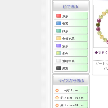
赤系
青系
緑系
金/黄色系
紫系
◆明るく
多色
透明/白系
ガーネ
27
黒系
～約14ｃｍ
約15ｃｍ～16ｃｍ
約17ｃｍ～18ｃｍ