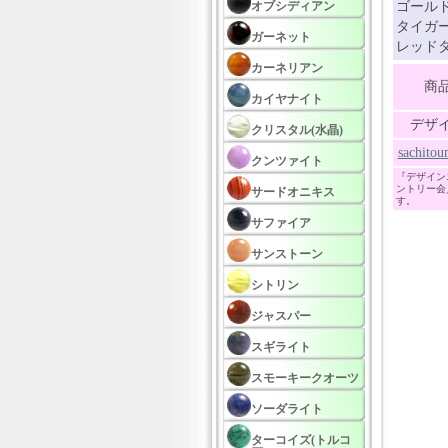
オブシディアン
ゴールド
タイガー
ガーネット
レッドタ
カーネリアン
商
カイヤナイト
デザ
クリスタル(水晶)
sach
クンツァイト
『デザイン
ントリー会
サードオニキス
す。
サファイア
サンストーン
シトリン
ジャスパー
スギライト
スモーキークオーツ
ソーダライト
ターコイズ(トルコ