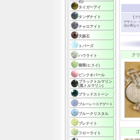
石)
タイガーアイ
(
タンザナイト
プ
デザイン・
法が異なり
チャロアイト
天眼石
トパーズ
クリ
ハウライト
翡翠(ヒスイ)
ピンクオパール
ブラックトルマリン
(黒トルマリン)
ブラッドストーン
ブルーレースアゲート
ブルークリスタル
プレナイト
ゴ
フローライト