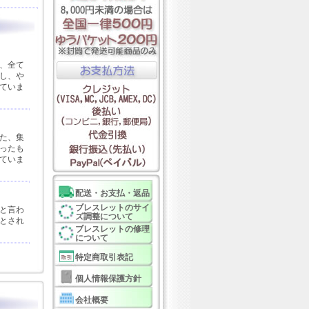
、全て
し、や
ていま
た、集
ったも
ていま
配送・お支払・返品
ブレスレットのサイ
と言わ
ズ調整について
とされ
ブレスレットの修理
について
特定商取引表記
個人情報保護方針
会社概要