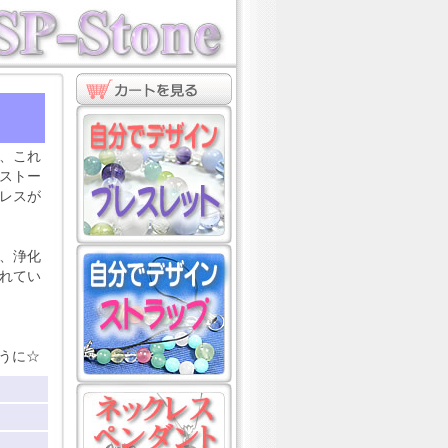
ト
、これ
ストー
レスが
、浄化
れてい
うに☆