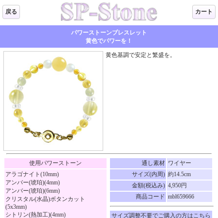
戻る
カート
パワーストーンブレスレット
黄色でパワーを！
黄色基調で安定と繁盛を。
使用パワーストーン
通し素材
ワイヤー
アラゴナイト(10mm)
サイズ(内周)
約14.5cm
アンバー(琥珀)(4mm)
金額(税込み)
4,950円
アンバー(琥珀)(6mm)
商品コード
mbl659666
クリスタル(水晶)ボタンカット
(5x3mm)
シトリン(熱加工)(4mm)
サイズ調整不要でご購入の方はこちら