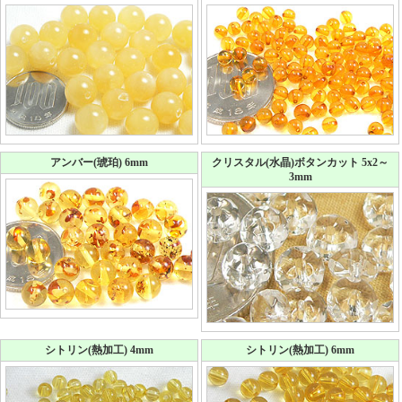
アンバー(琥珀) 6mm
クリスタル(水晶)ボタンカット 5x2～
3mm
シトリン(熱加工) 4mm
シトリン(熱加工) 6mm