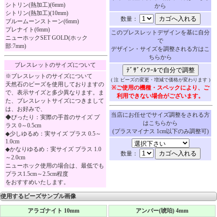
シトリン(熱加工)(6mm)
から
シトリン(熱加工)(10mm)
数量：
ブルームーンストーン(6mm)
プレナイト(6mm)
このブレスレットデザインを基に自分
ニューホックSET GOLD(ホック
で
部:7mm)
デザイン・サイズを調整される方はこ
ちらから
ブレスレットのサイズについて
※ブレスレットのサイズについて
( 注 ビーズの変更・増減で価格が変わります )
天然石のビーズを使用しておりますの
※ご使用の機種・スペックにより、ご
で、表示サイズと多少異なります。ま
利用できない場合がございます。
た、ブレスレットサイズにつきまして
は、お好みで、
当店にお任せでサイズ調整をされる方
◆ぴったり：実際の手首のサイズ プ
はこちらから
ラス 0～0.5cm
(プラスマイナス 1cm以下のみ調整可)
◆少しゆるめ：実サイズ プラス 0.5～
1.0cm
◆かなりゆるめ：実サイズ プラス 1.0
数量：
～2.0cm
ニューホック使用の場合は、最低でも
プラス1.5cm～2.5cm程度
をおすすめいたします。
使用するビーズサンプル画像
アラゴナイト 10mm
アンバー(琥珀) 4mm