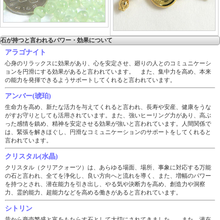
石が持つと言われるパワー・効果について
アラゴナイト
心身のリラックスに効果があり、心を安定させ、廻りの人とのコミュニケーシ
ョンを円滑にする効果があると言われています。 また、集中力を高め、本来
の能力を発揮できるようサポートしてくれると言われています。
アンバー(琥珀)
生命力を高め、新たな活力を与えてくれると言われ、長寿や安産、健康をうな
がすお守りとしても活用されています。また、強いヒーリング力があり、高ぶ
った感情を鎮め、精神を安定させる効果が強いと言われています。人間関係で
は、緊張を解きほぐし、円滑なコミュニケーションのサポートをしてくれると
言われています。
クリスタル(水晶)
クリスタル（クリアクォーツ）は、あらゆる場面、場所、事象に対応する万能
の石と言われ、全てを浄化し、良い方向へと流れを導く、また、増幅のパワー
を持つとされ、潜在能力を引き出し、やる気や決断力を高め、創造力や洞察
力、霊的能力、超能力などを高める働きがあると言われています。
シトリン
昔から商売繁盛と富をもたらす石として大切にされてきました。 また、潜在