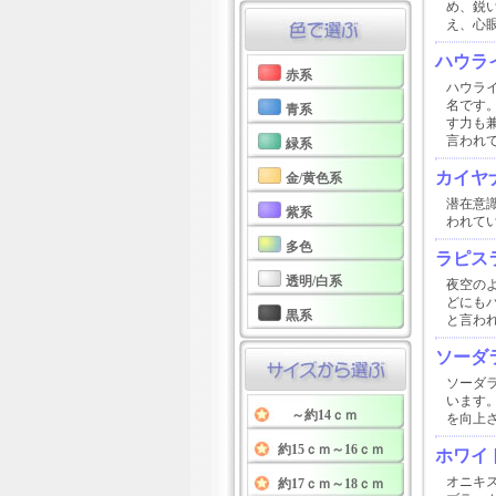
め、鋭
え、心
ハウラ
赤系
ハウラ
名です
青系
す力も
言われ
緑系
カイヤ
金/黄色系
潜在意
紫系
われて
多色
ラピス
透明/白系
夜空の
どにも
黒系
と言わ
ソーダ
ソーダ
います
～約14ｃｍ
を向上
約15ｃｍ～16ｃｍ
ホワイ
オニキ
約17ｃｍ～18ｃｍ