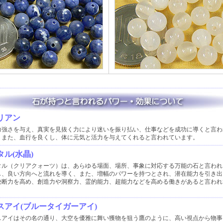
リアン
力強さを与え、真実を見抜く力により迷いを振り払い、仕事などを成功に導くと言わ
 また、血行を良くし、体に元気と活力を与えてくれると言われています。
ル(水晶)
タル（クリアクォーツ）は、あらゆる場面、場所、事象に対応する万能の石と言われ
し、良い方向へと流れを導く、また、増幅のパワーを持つとされ、潜在能力を引き出
決断力を高め、創造力や洞察力、霊的能力、超能力などを高める働きがあると言われ
スアイ(ブルータイガーアイ)
スアイはその名の通り、大空を優雅に舞い獲物を狙う鷹のように、高い視点から物事