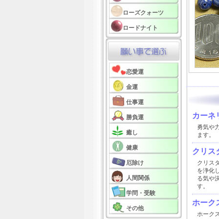
ローズクォーツ
ロードナイト
恋愛運
金運
仕事運
カーネ
勝負運
勇気や
癒し
ます。
健康
クリスタ
厄除け
クリス
を浄化
人間関係
る気や
す。
学問・受験
ホーク
その他
ホーク