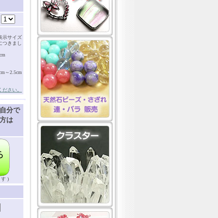
：
表示サイズ
につきまし
cm
～2.5cm
ください。
自分で
方は
す )