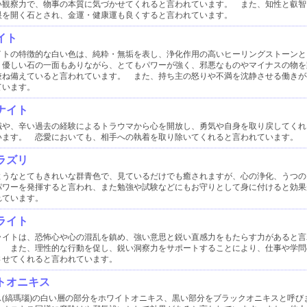
い観察力で、物事の本質に気づかせてくれると言われています。 また、知性と叡智
眼を開く石とされ、金運・健康運も良くすると言われています。
イト
イトの特徴的な白い色は、純粋・無垢を表し、浄化作用の高いヒーリングストーンと
。優しい石の一面もありながら、とてもパワーが強く、邪悪なものやマイナスの物を
兼ね備えていると言われています。 また、持ち主の怒りや不満を沈静させる働きが
ています。
ナイト
識や、辛い過去の経験によるトラウマから心を開放し、勇気や自身を取り戻してくれ
います。 恋愛においても、相手への執着を取り除いてくれると言われています。
ラズリ
ようなとてもきれいな群青色で、見ているだけでも癒されますが、心の浄化、うつの
パワーを発揮すると言われ、また勉強や試験などにもお守りとして身に付けると効果
れています。
ライト
ライトは、恐怖心や心の混乱を鎮め、強い意思と鋭い直感力をもたらす力があると言
。 また、理性的な行動を促し、鋭い洞察力をサポートすることにより、仕事や学問
させてくれると言われています。
トオニキス
ス(縞瑪瑙)の白い層の部分をホワイトオニキス、黒い部分をブラックオニキスと呼び