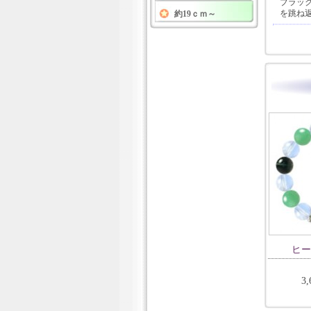
ブラッ
を跳ね
約19ｃｍ～
ヒー
3