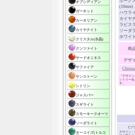
ホークス
オブシディアン
(10mm)
ガーネット
ハウライ
カイヤナ
カーネリアン
ラピスラ
カイヤナイト
ソーダラ
ホワイト
クリスタル(水晶)
クンツァイト
商
サードオニキス
デザ
サファイア
Chi
『デザイン
サンストーン
ントリー会
す。
シトリン
ジャスパー
スギライト
スモーキークオーツ
ソーダライト
(
プ
デザイン・
ターコイズ(トルコ