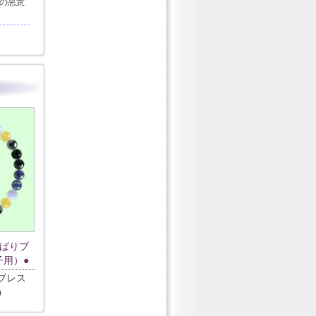
の悪意
くばりブ
子用）●
ブレス
)