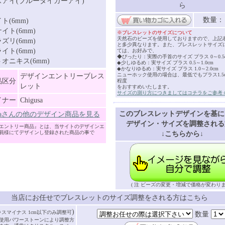
アイ(ブルータイガーアイ)
ら
数量
ト(6mm)
イト(6mm)
※ブレスレットのサイズについて
天然石のビーズを使用しておりますので、上記
ズリ(6mm)
と多少異なります。また、ブレスレットサイズ
イト(6mm)
ては、お好みで、
◆ぴったり：実際の手首のサイズ プラス 0～0.5
オニキス(6mm)
◆少しゆるめ：実サイズ プラス 0.5～1.0cm
◆かなりゆるめ：実サイズ プラス 1.0～2.0cm
ニューホック使用の場合は、最低でもプラス1.5cm
デザインエントリーブレス
品区分
程度
レット
をおすすめいたします。
サイズの測り方につきましてはコチラをご参考
イナー
Chigusa
このブレスレットデザインを基に
gusaさんの他のデザイン商品を見る
デザイン・サイズを調整される
エントリー商品』とは、当サイトのデザインエ
員様にてデザインし登録された商品の事で
↓こちらから↓
( 注 ビーズの変更・増減で価格が変わりま
当店にお任せでブレスレットのサイズ調整をされる方はこちら
)
ラスマイナス 1cm以下のみ調整可
数量
使用パワーストーンにより調整方