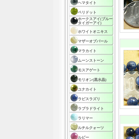
ヘマタイト
ペリドット
ホークスアイ(ブルー
タイガーアイ)
ホワイトオニキス
マザーオブパール
マラカイト
ムーンストーン
モスアゲート
モリオン(黒水晶)
ユナカイト
ラピスラズリ
ラブラドライト
ラリマー
ルチルクォーツ
ルビー