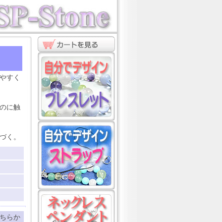
ト
やすく
のに触
づく。
ちらか