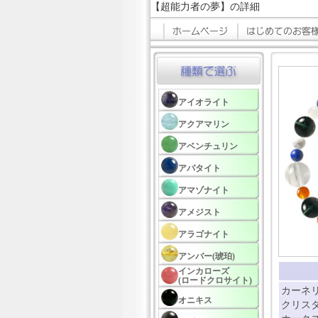
【超能力者の夢】の詳細
アイオライト
アクアマリン
アベンチュリン
アパタイト
アマゾナイト
アメジスト
アラゴナイト
アンバー(琥珀)
インカローズ
(ロードクロサイト)
カーネリ
オニキス
クリスタル