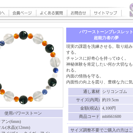
パワーストーンブレスレッ
超能力者の夢
現実の課題を洗練させる。取り組み
する。
チャンスに好奇心を持ってゆく。
神秘体験を肯定したい何か大切なも
れる。
内面の情熱を守る。
内面性の向上を図り、豊穣な力に気
通し素材
シリコンゴム
サイズ(内周)
約19.5cm
金額(税込)
4,100円
使用パワーストーン
商品コード
mbl661600
アン(6mm)
(水晶)(12mm)
サイズ調整不要でご購入の方はこ