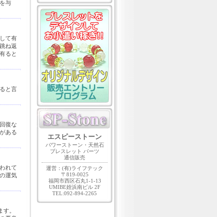
を与
して有
跳ね返
有ると
ると言
回復な
がある
エスピーストーン
パワーストーン・天然石
ブレスレット パーツ
通信販売
われて
運営：(有)ライフテック
〒819-0025
の運気
福岡市西区石丸1-1-13
UMIBE姪浜南ビル 2F
TEL:092-894-2265
ます。