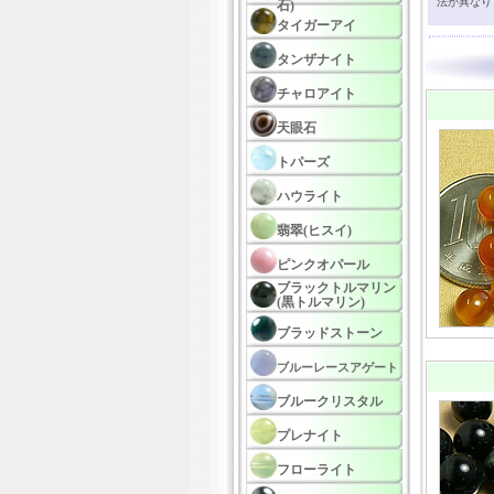
法が異なり
石)
タイガーアイ
タンザナイト
チャロアイト
天眼石
トパーズ
ハウライト
翡翠(ヒスイ)
ピンクオパール
ブラックトルマリン
(黒トルマリン)
ブラッドストーン
ブルーレースアゲート
ブルークリスタル
プレナイト
フローライト